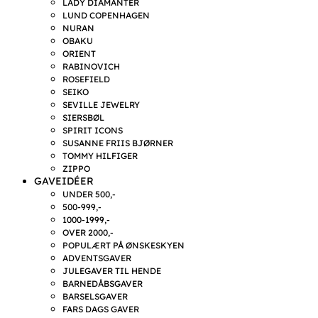
LADY DIAMANTER
LUND COPENHAGEN
NURAN
OBAKU
ORIENT
RABINOVICH
ROSEFIELD
SEIKO
SEVILLE JEWELRY
SIERSBØL
SPIRIT ICONS
SUSANNE FRIIS BJØRNER
TOMMY HILFIGER
ZIPPO
GAVEIDÉER
UNDER 500,-
500-999,-
1000-1999,-
OVER 2000,-
POPULÆRT PÅ ØNSKESKYEN
ADVENTSGAVER
JULEGAVER TIL HENDE
BARNEDÅBSGAVER
BARSELSGAVER
FARS DAGS GAVER