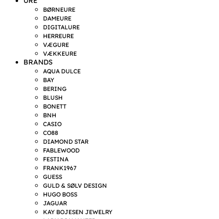
URE
BØRNEURE
DAMEURE
DIGITALURE
HERREURE
VÆGURE
VÆKKEURE
BRANDS
AQUA DULCE
BAY
BERING
BLUSH
BONETT
BNH
CASIO
CO88
DIAMOND STAR
FABLEWOOD
FESTINA
FRANK1967
GUESS
GULD & SØLV DESIGN
HUGO BOSS
JAGUAR
KAY BOJESEN JEWELRY