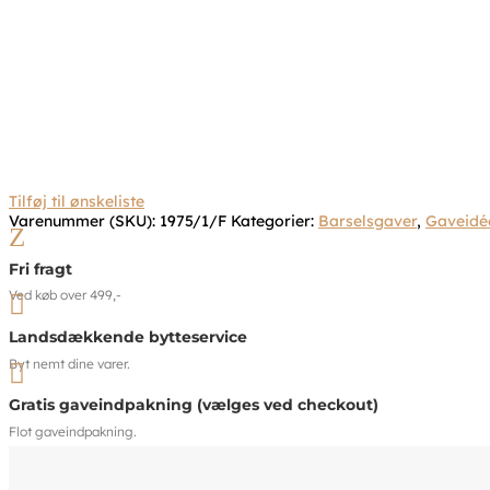
Tilføj til ønskeliste
Varenummer (SKU):
1975/1/F
Kategorier:
Barselsgaver
,
Gaveidé
Z
Fri fragt
Ved køb over 499,-

Landsdækkende bytteservice
Byt nemt dine varer.

Gratis gaveindpakning (vælges ved checkout)
Flot gaveindpakning.