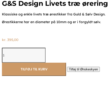
G&S Design Livets træ ørering
Klassiske og enkle livets træ ørestikker fra Guld & Sølv Design.
Ørestikkerne har en diameter på 10mm og er i forgyldt sølv.
kr.
395,00
G&S
Design
Livets
træ
øreringe
TILFØJ TIL KURV
Tilføj til Ønskeskyen
forgyldt
1975/1/F
antal