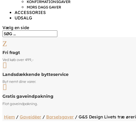
KONFIRMATIONSGAVER
MORS DAGS GAVER
ACCESSORIES
UDSALG
Vælg en side
Z
Fri fragt
Ved køb over 499,-

Landsdækkende bytteservice
Byt nemt dine varer.

Gratis gaveindpakning
Flot gaveindpakning.
Hjem
/
Gaveidéer
/
Barselsgaver
/ G&S Design Livets træ ører