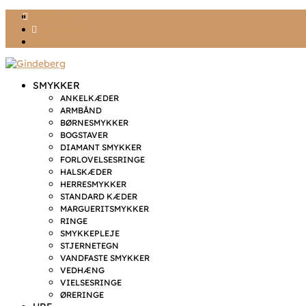
Ønskeliste
Min konto
kr. 0,00
SMYKKER
ANKELKÆDER
ARMBÅND
BØRNESMYKKER
BOGSTAVER
DIAMANT SMYKKER
FORLOVELSESRINGE
HALSKÆDER
HERRESMYKKER
STANDARD KÆDER
MARGUERITSMYKKER
RINGE
SMYKKEPLEJE
STJERNETEGN
VANDFASTE SMYKKER
VEDHÆNG
VIELSESRINGE
ØRERINGE