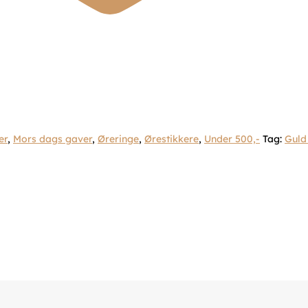
er
,
Mors dags gaver
,
Øreringe
,
Ørestikkere
,
Under 500,-
Tag:
Guld