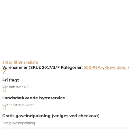
Tilføj til ønskeliste
Varenummer (SKU):
2017/3/F
Kategorier:
500-999,-
,
Gaveidéer
,
Z
Fri fragt
Ved køb over 499,-

Landsdækkende bytteservice
Byt nemt dine varer.

Gratis gaveindpakning (vælges ved checkout)
Flot gaveindpakning.