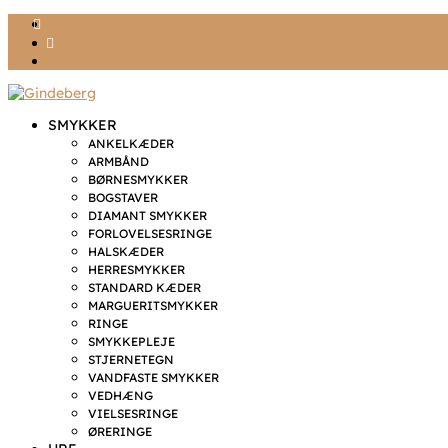
Ønskeliste
Min konto
kr. 0,00
SMYKKER
ANKELKÆDER
ARMBÅND
BØRNESMYKKER
BOGSTAVER
DIAMANT SMYKKER
FORLOVELSESRINGE
HALSKÆDER
HERRESMYKKER
STANDARD KÆDER
MARGUERITSMYKKER
RINGE
SMYKKEPLEJE
STJERNETEGN
VANDFASTE SMYKKER
VEDHÆNG
VIELSESRINGE
ØRERINGE