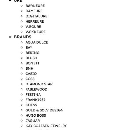
URE
BØRNEURE
DAMEURE
DIGITALURE
HERREURE
VÆGURE
VÆKKEURE
BRANDS
AQUA DULCE
BAY
BERING
BLUSH
BONETT
BNH
CASIO
CO88
DIAMOND STAR
FABLEWOOD
FESTINA
FRANK1967
GUESS
GULD & SØLV DESIGN
HUGO BOSS
JAGUAR
KAY BOJESEN JEWELRY