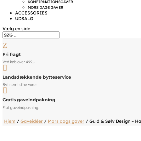
KONFIRMATIONSGAVER
MORS DAGS GAVER
ACCESSORIES
UDSALG
Vælg en side
Z
Fri fragt
Ved køb over 499,-

Landsdækkende bytteservice
Byt nemt dine varer.

Gratis gaveindpakning
Flot gaveindpakning.
Hjem
/
Gaveidéer
/
Mors dags gaver
/ Guld & Sølv Design – H