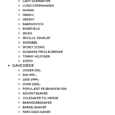
LADY DIAMANTER
LUND COPENHAGEN
NURAN
OBAKU
ORIENT
RABINOVICH
ROSEFIELD
SEIKO
SEVILLE JEWELRY
SIERSBØL
SPIRIT ICONS
SUSANNE FRIIS BJØRNER
TOMMY HILFIGER
ZIPPO
GAVEIDÉER
UNDER 500,-
500-999,-
1000-1999,-
OVER 2000,-
POPULÆRT PÅ ØNSKESKYEN
ADVENTSGAVER
JULEGAVER TIL HENDE
BARNEDÅBSGAVER
BARSELSGAVER
FARS DAGS GAVER