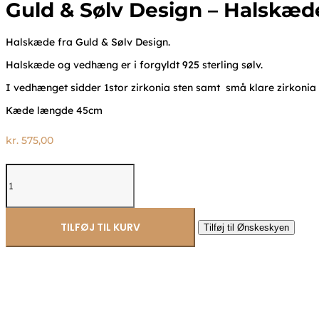
Guld & Sølv Design – Halskæd
Halskæde fra Guld & Sølv Design.
Halskæde og vedhæng er i forgyldt 925 sterling sølv.
I vedhænget sidder 1stor zirkonia sten samt små klare zirkonia
Kæde længde 45cm
kr.
575,00
Guld
&
Sølv
Design
-
TILFØJ TIL KURV
Tilføj til Ønskeskyen
Halskæde
med
zirkonia
vedhæng
2017/3/F
antal