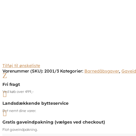
Tilføj til ønskeliste
Varenummer (SKU):
2001/3
Kategorier:
Barnedåbsgaver
,
Gaveid
Z
Fri fragt
Ved køb over 499,-

Landsdækkende bytteservice
Byt nemt dine varer.

Gratis gaveindpakning (vælges ved checkout)
Flot gaveindpakning.