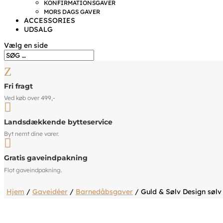
KONFIRMATIONSGAVER
MORS DAGS GAVER
ACCESSORIES
UDSALG
Vælg en side
Z
Fri fragt
Ved køb over 499,-

Landsdækkende bytteservice
Byt nemt dine varer.

Gratis gaveindpakning
Flot gaveindpakning.
Hjem
/
Gaveidéer
/
Barnedåbsgaver
/ Guld & Sølv Design sølv