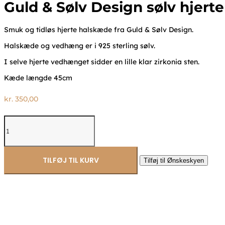
Guld & Sølv Design sølv hjert
Smuk og tidløs hjerte halskæde fra Guld & Sølv Design.
Halskæde og vedhæng er i 925 sterling sølv.
I selve hjerte vedhænget sidder en lille klar zirkonia sten.
Kæde længde 45cm
kr.
350,00
Guld
&
Sølv
Design
sølv
TILFØJ TIL KURV
Tilføj til Ønskeskyen
hjerte
halskæde
2001/3
antal