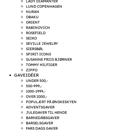
LADY DIAMANTER
LUND COPENHAGEN
NURAN
OBAKU
ORIENT
RABINOVICH
ROSEFIELD
SEIKO
SEVILLE JEWELRY
SIERSBØL
SPIRIT ICONS
SUSANNE FRIIS BJØRNER
TOMMY HILFIGER
ZIPPO
GAVEIDÉER
UNDER 500,-
500-999,-
1000-1999,-
OVER 2000,-
POPULÆRT PÅ ØNSKESKYEN
ADVENTSGAVER
JULEGAVER TIL HENDE
BARNEDÅBSGAVER
BARSELSGAVER
FARS DAGS GAVER