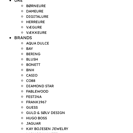
URE
BØRNEURE
DAMEURE
DIGITALURE
HERREURE
VÆGURE
VÆKKEURE
BRANDS
AQUA DULCE
BAY
BERING
BLUSH
BONETT
BNH
CASIO
CO88
DIAMOND STAR
FABLEWOOD
FESTINA
FRANK1967
GUESS
GULD & SØLV DESIGN
HUGO BOSS
JAGUAR
KAY BOJESEN JEWELRY