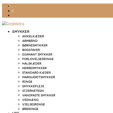
Ønskeliste
Min konto
kr. 0,00
SMYKKER
ANKELKÆDER
ARMBÅND
BØRNESMYKKER
BOGSTAVER
DIAMANT SMYKKER
FORLOVELSESRINGE
HALSKÆDER
HERRESMYKKER
STANDARD KÆDER
MARGUERITSMYKKER
RINGE
SMYKKEPLEJE
STJERNETEGN
VANDFASTE SMYKKER
VEDHÆNG
VIELSESRINGE
ØRERINGE