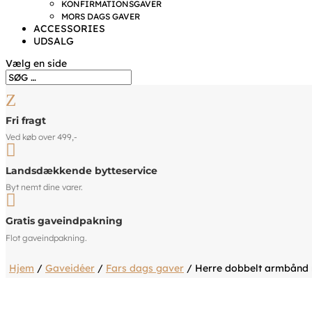
KONFIRMATIONSGAVER
MORS DAGS GAVER
ACCESSORIES
UDSALG
Vælg en side
Z
Fri fragt
Ved køb over 499,-

Landsdækkende bytteservice
Byt nemt dine varer.

Gratis gaveindpakning
Flot gaveindpakning.
Hjem
/
Gaveidéer
/
Fars dags gaver
/ Herre dobbelt armbånd 