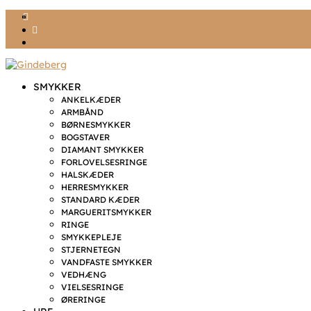
Ønskeliste
Min konto
kr. 0,00
SMYKKER
ANKELKÆDER
ARMBÅND
BØRNESMYKKER
BOGSTAVER
DIAMANT SMYKKER
FORLOVELSESRINGE
HALSKÆDER
HERRESMYKKER
STANDARD KÆDER
MARGUERITSMYKKER
RINGE
SMYKKEPLEJE
STJERNETEGN
VANDFASTE SMYKKER
VEDHÆNG
VIELSESRINGE
ØRERINGE