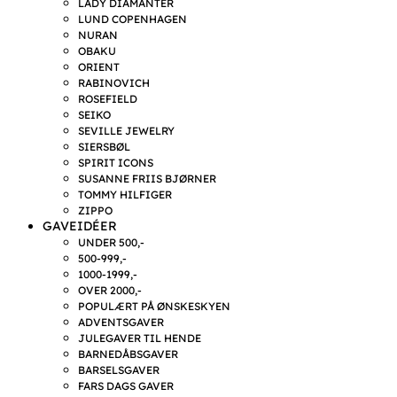
LADY DIAMANTER
LUND COPENHAGEN
NURAN
OBAKU
ORIENT
RABINOVICH
ROSEFIELD
SEIKO
SEVILLE JEWELRY
SIERSBØL
SPIRIT ICONS
SUSANNE FRIIS BJØRNER
TOMMY HILFIGER
ZIPPO
GAVEIDÉER
UNDER 500,-
500-999,-
1000-1999,-
OVER 2000,-
POPULÆRT PÅ ØNSKESKYEN
ADVENTSGAVER
JULEGAVER TIL HENDE
BARNEDÅBSGAVER
BARSELSGAVER
FARS DAGS GAVER