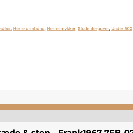
idéer
,
Herre armbånd
,
Herresmykker
,
Studentergaver
,
Under 500
æde & sten - Frank1967 7FB-0