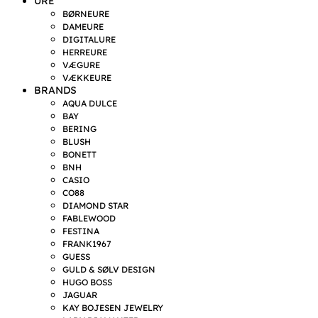
URE
BØRNEURE
DAMEURE
DIGITALURE
HERREURE
VÆGURE
VÆKKEURE
BRANDS
AQUA DULCE
BAY
BERING
BLUSH
BONETT
BNH
CASIO
CO88
DIAMOND STAR
FABLEWOOD
FESTINA
FRANK1967
GUESS
GULD & SØLV DESIGN
HUGO BOSS
JAGUAR
KAY BOJESEN JEWELRY