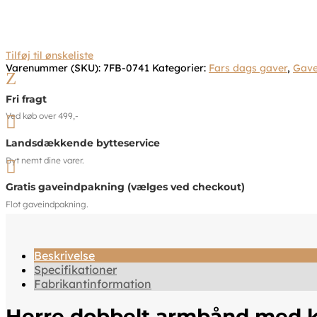
Tilføj til ønskeliste
Varenummer (SKU):
7FB-0741
Kategorier:
Fars dags gaver
,
Gave
Z
Fri fragt
Ved køb over 499,-

Landsdækkende bytteservice
Byt nemt dine varer.

Gratis gaveindpakning (vælges ved checkout)
Flot gaveindpakning.
Beskrivelse
Specifikationer
Fabrikantinformation
Herre dobbelt armbånd med k