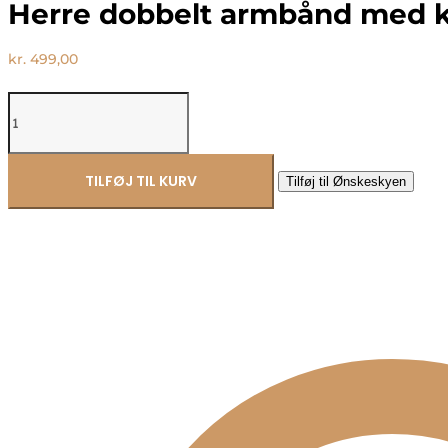
Herre dobbelt armbånd med k
kr.
499,00
Herre
dobbelt
armbånd
med
kæde
TILFØJ TIL KURV
Tilføj til Ønskeskyen
&
sten
-
Frank1967
7FB-
0741
antal