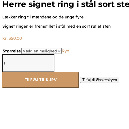
Herre signet ring i stål sort s
Lækker ring til mændene og de unge fyre.
Signet ringen er fremstillet i stål med en sort ruflet sten
kr.
350,00
Størrelse
Ryd
Herre
signet
ring
i
stål
TILFØJ TIL KURV
Tilføj til Ønskeskyen
sort
sten
2643
antal