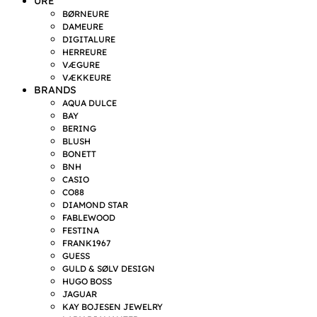
URE
BØRNEURE
DAMEURE
DIGITALURE
HERREURE
VÆGURE
VÆKKEURE
BRANDS
AQUA DULCE
BAY
BERING
BLUSH
BONETT
BNH
CASIO
CO88
DIAMOND STAR
FABLEWOOD
FESTINA
FRANK1967
GUESS
GULD & SØLV DESIGN
HUGO BOSS
JAGUAR
KAY BOJESEN JEWELRY