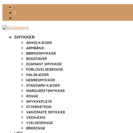
Ønskeliste
Min konto
kr. 0,00
SMYKKER
ANKELKÆDER
ARMBÅND
BØRNESMYKKER
BOGSTAVER
DIAMANT SMYKKER
FORLOVELSESRINGE
HALSKÆDER
HERRESMYKKER
STANDARD KÆDER
MARGUERITSMYKKER
RINGE
SMYKKEPLEJE
STJERNETEGN
VANDFASTE SMYKKER
VEDHÆNG
VIELSESRINGE
ØRERINGE