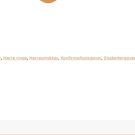
r
,
Herre ringe
,
Herresmykker
,
Konfirmationsgaver
,
Studentergave