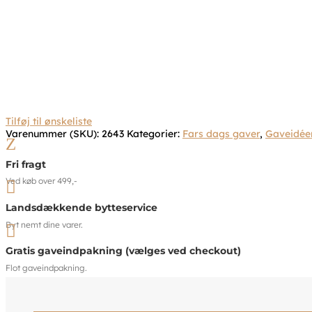
Tilføj til ønskeliste
Varenummer (SKU):
2643
Kategorier:
Fars dags gaver
,
Gaveidée
Z
Fri fragt
Ved køb over 499,-

Landsdækkende bytteservice
Byt nemt dine varer.

Gratis gaveindpakning (vælges ved checkout)
Flot gaveindpakning.