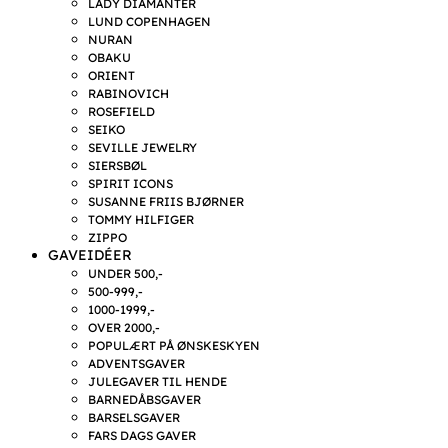
LADY DIAMANTER
LUND COPENHAGEN
NURAN
OBAKU
ORIENT
RABINOVICH
ROSEFIELD
SEIKO
SEVILLE JEWELRY
SIERSBØL
SPIRIT ICONS
SUSANNE FRIIS BJØRNER
TOMMY HILFIGER
ZIPPO
GAVEIDÉER
UNDER 500,-
500-999,-
1000-1999,-
OVER 2000,-
POPULÆRT PÅ ØNSKESKYEN
ADVENTSGAVER
JULEGAVER TIL HENDE
BARNEDÅBSGAVER
BARSELSGAVER
FARS DAGS GAVER