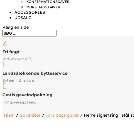
KONFIRMATIONSGAVER
MORS DAGS GAVER
ACCESSORIES
UDSALG
Vælg en side
Z
Fri fragt
Ved køb over 499,-

Landsdækkende bytteservice
Byt nemt dine varer.

Gratis gaveindpakning
Flot gaveindpakning.
Hjem
/
Gaveidéer
/
Fars dags gaver
/ Herre signet ring i stål s