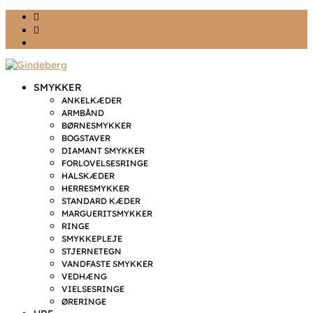
Ønskeliste
Min konto
kr. 0,00
SMYKKER
ANKELKÆDER
ARMBÅND
BØRNESMYKKER
BOGSTAVER
DIAMANT SMYKKER
FORLOVELSESRINGE
HALSKÆDER
HERRESMYKKER
STANDARD KÆDER
MARGUERITSMYKKER
RINGE
SMYKKEPLEJE
STJERNETEGN
VANDFASTE SMYKKER
VEDHÆNG
VIELSESRINGE
ØRERINGE