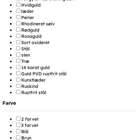
Hvidguld
læder
Perler
Rhodineret sølv
Rødguld
Rosaguld
Sort oxideret
Stål
sten
Træ
14 karat guld
Guld PVD rustfrit stål
Kunstlæder
Ruskind
Rustfrit stål
Farve
2 farvet
3 farvet
Blå
Brun