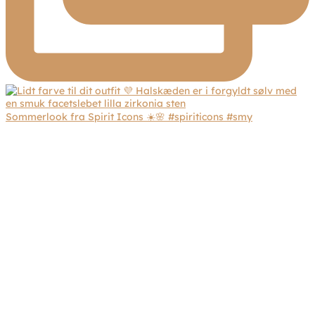
Sommerlook fra Spirit Icons ☀️🌸 #spiriticons #smy