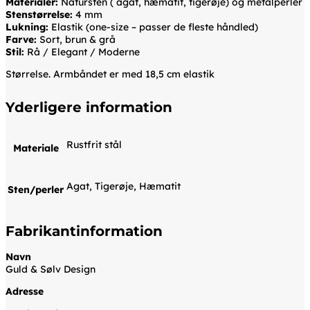
Materialer:
Natursten ( agat, hæmatit, tigerøje) og metalperler
Stenstørrelse:
4 mm
Lukning:
Elastik (one-size – passer de fleste håndled)
Farve:
Sort, brun & grå
Stil:
Rå / Elegant / Moderne
Størrelse. Armbåndet er med 18,5 cm elastik
Yderligere information
Rustfrit stål
Materiale
Agat, Tigerøje, Hæmatit
Sten/perler
Fabrikantinformation
Navn
Guld & Sølv Design
Adresse