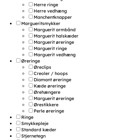
Herre ringe
Herre vedhæng
Manchentknapper
Margueritsmykker
Marguerit armbånd
Marguerit halskæder
Marguerit øreringe
Marguerit ringe
Marguerit vedhæng
Øreringe
Øreclips
Creoler / hoops
Diamant øreringe
Kæde øreringe
Ørehængere
Marguerit øreringe
Ørestikkere
Perle øreringe
Ringe
Smykkepleje
Standard kæder
Stjernetegn