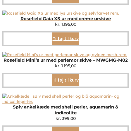
Rosefield Gaia XS ur med creme urskive
kr.
1.195,00
Tilføj til kurv
Rosefield Mini’s ur med perlemor skive – MWGMG-M02
kr.
1.195,00
Tilføj til kurv
Sølv ankelkæde med shell perler, aquamarin &
indicolite
kr.
399,00