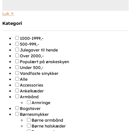
Luk ✕
Kategori
1000-1999,-
500-999,-
Julegaver til hende
Over 2000,-
Populært på ønskeskyen
Under 500,-
Vandfaste smykker
Alle
Accessories
Ankelkæder
Armbånd
Armringe
Bogstaver
Børnesmykker
Børne armbånd
Børne halskæder