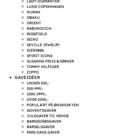
LADY DIAMANTER
LUND COPENHAGEN
NURAN
OBAKU
ORIENT
RABINOVICH
ROSEFIELD
SEIKO
SEVILLE JEWELRY
SIERSBØL
SPIRIT ICONS
SUSANNE FRIIS BJØRNER
TOMMY HILFIGER
ZIPPO
GAVEIDÉER
UNDER 500,-
500-999,-
1000-1999,-
OVER 2000,-
POPULÆRT PÅ ØNSKESKYEN
ADVENTSGAVER
JULEGAVER TIL HENDE
BARNEDÅBSGAVER
BARSELSGAVER
FARS DAGS GAVER