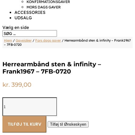
KONFIRMATIONSGAVER
MORS DAGS GAVER
ACCESSORIES
UDSALG
Vælg en side
Hjem
/
Gaveidéer
/
Fars dags gaver
/ Herrearmbånd sten & infinity – Frank1967
– 7FB-0720
Herrearmbånd sten & infinity –
Frank1967 – 7FB-0720
kr.
399,00
Herrearmbånd
sten
&
infinity
-
TILFØJ TIL KURV
Tilføj til Ønskeskyen
Frank1967
-