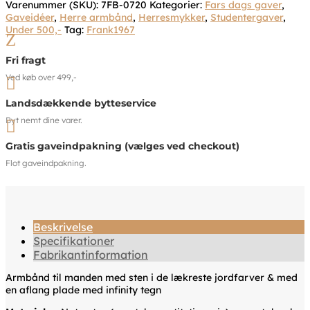
Varenummer (SKU):
7FB-0720
Kategorier:
Fars dags gaver
,
Gaveidéer
,
Herre armbånd
,
Herresmykker
,
Studentergaver
,
Under 500,-
Tag:
Frank1967
Z
Fri fragt
Ved køb over 499,-

Landsdækkende bytteservice
Byt nemt dine varer.

Gratis gaveindpakning (vælges ved checkout)
Flot gaveindpakning.
Beskrivelse
Specifikationer
Fabrikantinformation
Armbånd til manden med sten i de lækreste jordfarver & med
en aflang plade med infinity tegn