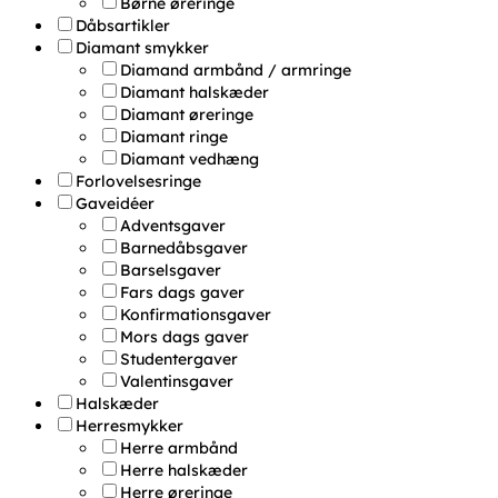
Børne øreringe
Dåbsartikler
Diamant smykker
Diamand armbånd / armringe
Diamant halskæder
Diamant øreringe
Diamant ringe
Diamant vedhæng
Forlovelsesringe
Gaveidéer
Adventsgaver
Barnedåbsgaver
Barselsgaver
Fars dags gaver
Konfirmationsgaver
Mors dags gaver
Studentergaver
Valentinsgaver
Halskæder
Herresmykker
Herre armbånd
Herre halskæder
Herre øreringe