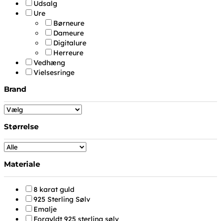
Udsalg
Ure
Børneure
Dameure
Digitalure
Herreure
Vedhæng
Vielsesringe
Brand
Størrelse
Materiale
8 karat guld
925 Sterling Sølv
Emalje
Forgyldt 925 sterling sølv