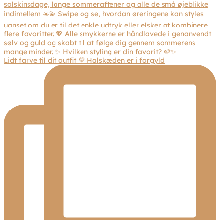
Lidt farve til dit outfit 💜 Halskæden er i forgyld