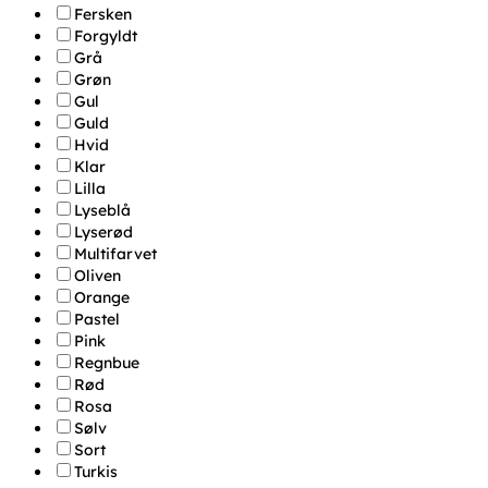
Fersken
Forgyldt
Grå
Grøn
Gul
Guld
Hvid
Klar
Lilla
Lyseblå
Lyserød
Multifarvet
Oliven
Orange
Pastel
Pink
Regnbue
Rød
Rosa
Sølv
Sort
Turkis