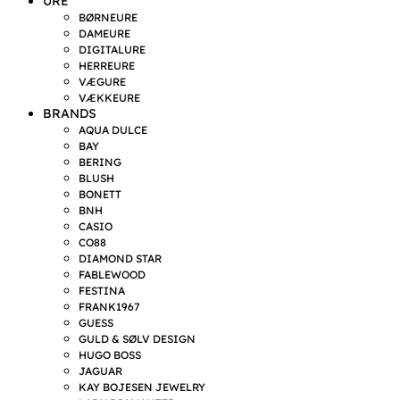
URE
BØRNEURE
DAMEURE
DIGITALURE
HERREURE
VÆGURE
VÆKKEURE
BRANDS
AQUA DULCE
BAY
BERING
BLUSH
BONETT
BNH
CASIO
CO88
DIAMOND STAR
FABLEWOOD
FESTINA
FRANK1967
GUESS
GULD & SØLV DESIGN
HUGO BOSS
JAGUAR
KAY BOJESEN JEWELRY