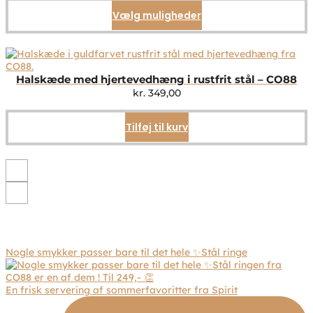
Vælg muligheder
Dette
vare
har
flere
varianter.
Mulighederne
Halskæde med hjertevedhæng i rustfrit stål – CO88
kan
kr.
349,00
vælges
på
Tilføj til kurv
varesiden
Nogle smykker passer bare til det hele ✨Stål ringe
En frisk servering af sommerfavoritter fra Spirit