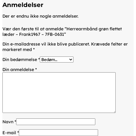
Anmeldelser
Der er endnu ikke nogle anmeldelser.
Vær den første til at anmelde “Herrearmbånd grøn flettet
læder – Frank1967 – 7FB-0631”
Din e-mailadresse vil ikke blive publiceret.
Krævede felter er
markeret med
*
Din bedømmelse
*
Din anmeldelse
*
Navn
*
E-mail
*