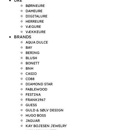
URE
BØRNEURE
DAMEURE
DIGITALURE
HERREURE
VÆGURE
VÆKKEURE
BRANDS
AQUA DULCE
BAY
BERING
BLUSH
BONETT
BNH
CASIO
CO88
DIAMOND STAR
FABLEWOOD
FESTINA
FRANK1967
GUESS
GULD & SØLV DESIGN
HUGO BOSS
JAGUAR
KAY BOJESEN JEWELRY