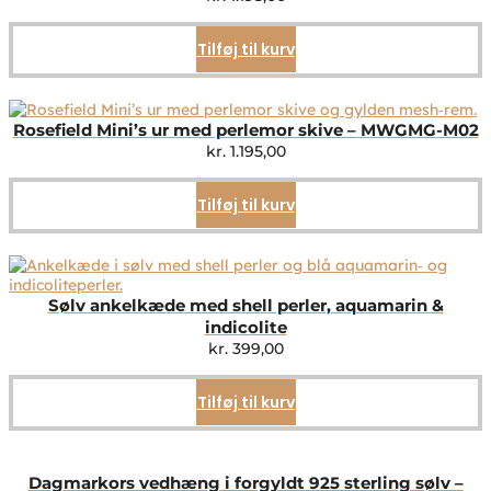
Tilføj til kurv
Rosefield Mini’s ur med perlemor skive – MWGMG-M02
kr.
1.195,00
Tilføj til kurv
Sølv ankelkæde med shell perler, aquamarin &
indicolite
kr.
399,00
Tilføj til kurv
Dagmarkors vedhæng i forgyldt 925 sterling sølv –