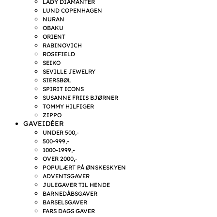
LADY DIAMANTER
LUND COPENHAGEN
NURAN
OBAKU
ORIENT
RABINOVICH
ROSEFIELD
SEIKO
SEVILLE JEWELRY
SIERSBØL
SPIRIT ICONS
SUSANNE FRIIS BJØRNER
TOMMY HILFIGER
ZIPPO
GAVEIDÉER
UNDER 500,-
500-999,-
1000-1999,-
OVER 2000,-
POPULÆRT PÅ ØNSKESKYEN
ADVENTSGAVER
JULEGAVER TIL HENDE
BARNEDÅBSGAVER
BARSELSGAVER
FARS DAGS GAVER