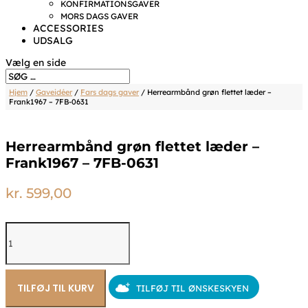
KONFIRMATIONSGAVER
MORS DAGS GAVER
ACCESSORIES
UDSALG
Vælg en side
Hjem
/
Gaveidéer
/
Fars dags gaver
/ Herrearmbånd grøn flettet læder –
Frank1967 – 7FB-0631
Herrearmbånd grøn flettet læder –
Frank1967 – 7FB-0631
kr.
599,00
Herrearmbånd
grøn
flettet
læder
-
TILFØJ TIL KURV
TILFØJ TIL ØNSKESKYEN
Frank1967
-