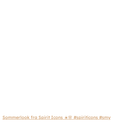
Sommerlook fra Spirit Icons ☀️🌸 #spiriticons #smy