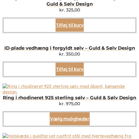
Guld & Sølv Design
kr.
325,00
Tilføj til kurv
ID‑plade vedhæng i forgyldt sølv – Guld & Sølv Design
kr.
350,00
Tilføj til kurv
Ring i rhodineret 925 sterling sølv – Guld & Sølv Design
kr.
975,00
Vælg muligheder
Dette
vare
har
flere