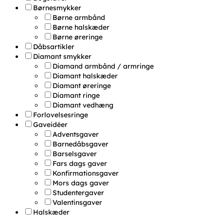
Børnesmykker
Børne armbånd
Børne halskæder
Børne øreringe
Dåbsartikler
Diamant smykker
Diamand armbånd / armringe
Diamant halskæder
Diamant øreringe
Diamant ringe
Diamant vedhæng
Forlovelsesringe
Gaveidéer
Adventsgaver
Barnedåbsgaver
Barselsgaver
Fars dags gaver
Konfirmationsgaver
Mors dags gaver
Studentergaver
Valentinsgaver
Halskæder