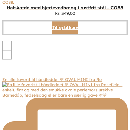
varianter.
Mulighederne
Halskæde med hjertevedhæng i rustfrit stål – CO88
kan
kr.
349,00
vælges
på
Tilføj til kurv
varesiden
En lille favorit til håndleddet 🤎 OVAL MINI fra Ro
Barnedåb, fødselsdag eller bare en særlig gave 🩷💙