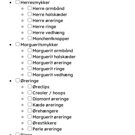
Herresmykker
Herre armbånd
Herre halskæder
Herre øreringe
Herre ringe
Herre vedhæng
Manchentknapper
Margueritsmykker
Marguerit armbånd
Marguerit halskæder
Marguerit øreringe
Marguerit ringe
Marguerit vedhæng
Øreringe
Øreclips
Creoler / hoops
Diamant øreringe
Kæde øreringe
Ørehængere
Marguerit øreringe
Ørestikkere
Perle øreringe