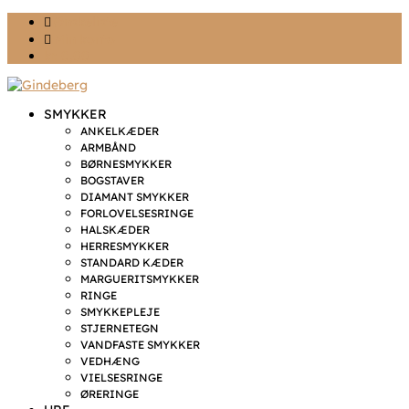
Ønskeliste
Min konto
kr. 0,00
SMYKKER
ANKELKÆDER
ARMBÅND
BØRNESMYKKER
BOGSTAVER
DIAMANT SMYKKER
FORLOVELSESRINGE
HALSKÆDER
HERRESMYKKER
STANDARD KÆDER
MARGUERITSMYKKER
RINGE
SMYKKEPLEJE
STJERNETEGN
VANDFASTE SMYKKER
VEDHÆNG
VIELSESRINGE
ØRERINGE