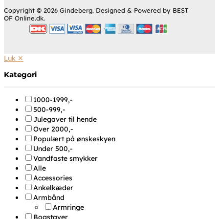
Copyright © 2026 Gindeberg. Designed & Powered by BEST
OF Online.dk.
Luk ✕
Kategori
1000-1999,-
500-999,-
Julegaver til hende
Over 2000,-
Populært på ønskeskyen
Under 500,-
Vandfaste smykker
Alle
Accessories
Ankelkæder
Armbånd
Armringe
Bogstaver