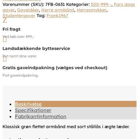
Varenummer (SKU):
7FB-0631
Kategorier:
500-999,-
,
Fars dags
gaver
,
Gaveidéer
,
Herre armbånd
,
Herresmykker
,
Studentergaver
Tag:
Frank1967
Z
Fri fragt
Ved køb over 499,-

Landsdækkende bytteservice
Byt nemt dine varer.

Gratis gaveindpakning (vælges ved checkout)
Flot gaveindpakning.
Beskrivelse
Specifikationer
Fabrikantinformation
Klassisk grøn flettet armbånd med sort stållås i ægte læder.