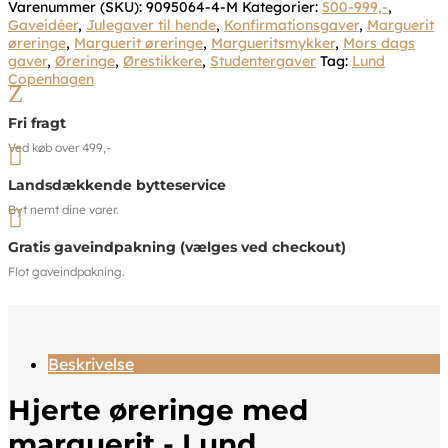
Varenummer (SKU):
9095064-4-M
Kategorier:
500-999,-
,
Gaveidéer
,
Julegaver til hende
,
Konfirmationsgaver
,
Marguerit
øreringe
,
Marguerit øreringe
,
Margueritsmykker
,
Mors dags
gaver
,
Øreringe
,
Ørestikkere
,
Studentergaver
Tag:
Lund
Copenhagen
Z
Fri fragt
Ved køb over 499,-

Landsdækkende bytteservice
Byt nemt dine varer.

Gratis gaveindpakning (vælges ved checkout)
Flot gaveindpakning.
Beskrivelse
Hjerte øreringe med
marguerit - Lund