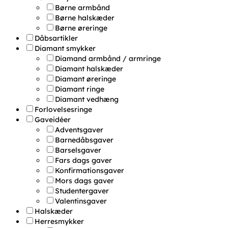
Børne armbånd
Børne halskæder
Børne øreringe
Dåbsartikler
Diamant smykker
Diamand armbånd / armringe
Diamant halskæder
Diamant øreringe
Diamant ringe
Diamant vedhæng
Forlovelsesringe
Gaveidéer
Adventsgaver
Barnedåbsgaver
Barselsgaver
Fars dags gaver
Konfirmationsgaver
Mors dags gaver
Studentergaver
Valentinsgaver
Halskæder
Herresmykker