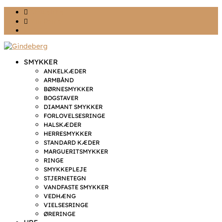
Ønskeliste
Min konto
kr. 0,00
SMYKKER
ANKELKÆDER
ARMBÅND
BØRNESMYKKER
BOGSTAVER
DIAMANT SMYKKER
FORLOVELSESRINGE
HALSKÆDER
HERRESMYKKER
STANDARD KÆDER
MARGUERITSMYKKER
RINGE
SMYKKEPLEJE
STJERNETEGN
VANDFASTE SMYKKER
VEDHÆNG
VIELSESRINGE
ØRERINGE