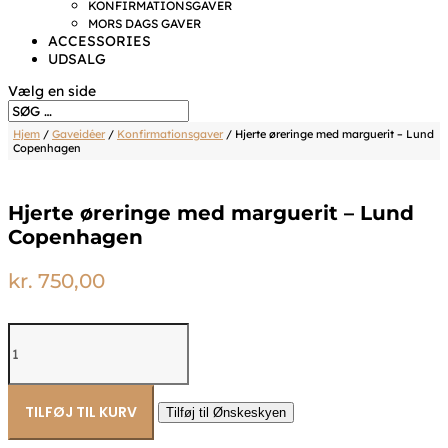
KONFIRMATIONSGAVER
MORS DAGS GAVER
ACCESSORIES
UDSALG
Vælg en side
Hjem
/
Gaveidéer
/
Konfirmationsgaver
/ Hjerte øreringe med marguerit – Lund
Copenhagen
Hjerte øreringe med marguerit – Lund
Copenhagen
kr.
750,00
Hjerte
øreringe
med
marguerit
-
TILFØJ TIL KURV
Tilføj til Ønskeskyen
Lund
Copenhagen