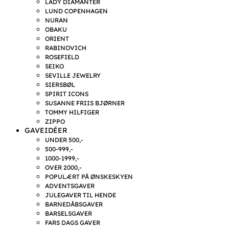
LADY DIAMANTER
LUND COPENHAGEN
NURAN
OBAKU
ORIENT
RABINOVICH
ROSEFIELD
SEIKO
SEVILLE JEWELRY
SIERSBØL
SPIRIT ICONS
SUSANNE FRIIS BJØRNER
TOMMY HILFIGER
ZIPPO
GAVEIDÉER
UNDER 500,-
500-999,-
1000-1999,-
OVER 2000,-
POPULÆRT PÅ ØNSKESKYEN
ADVENTSGAVER
JULEGAVER TIL HENDE
BARNEDÅBSGAVER
BARSELSGAVER
FARS DAGS GAVER