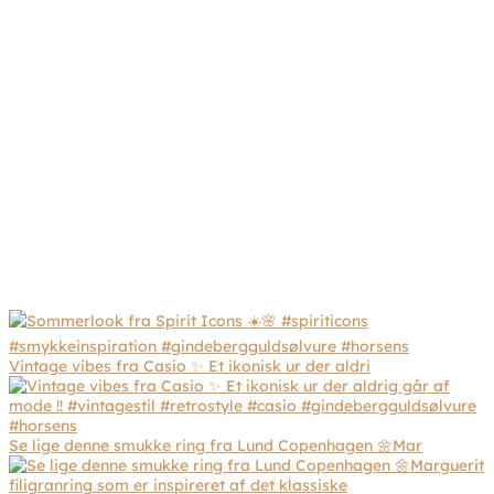
Vintage vibes fra Casio ✨ Et ikonisk ur der aldri
Se lige denne smukke ring fra Lund Copenhagen 🌼Mar