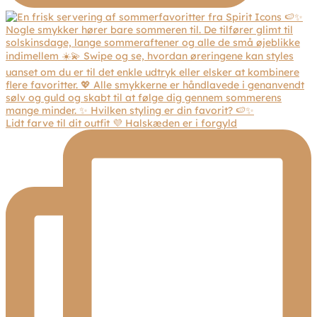
Lidt farve til dit outfit 💜 Halskæden er i forgyld