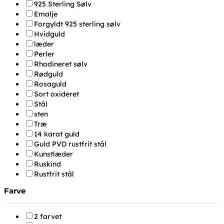
925 Sterling Sølv
Emalje
Forgyldt 925 sterling sølv
Hvidguld
læder
Perler
Rhodineret sølv
Rødguld
Rosaguld
Sort oxideret
Stål
sten
Træ
14 karat guld
Guld PVD rustfrit stål
Kunstlæder
Ruskind
Rustfrit stål
Farve
2 farvet