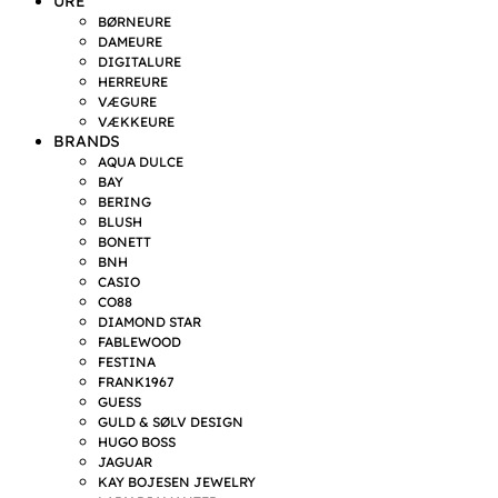
URE
BØRNEURE
DAMEURE
DIGITALURE
HERREURE
VÆGURE
VÆKKEURE
BRANDS
AQUA DULCE
BAY
BERING
BLUSH
BONETT
BNH
CASIO
CO88
DIAMOND STAR
FABLEWOOD
FESTINA
FRANK1967
GUESS
GULD & SØLV DESIGN
HUGO BOSS
JAGUAR
KAY BOJESEN JEWELRY