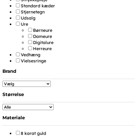
Standard kæder
Stjernetegn
Udsalg
Ure
Børneure
Dameure
Digitalure
Herreure
Vedhæng
Vielsesringe
Brand
Størrelse
Materiale
8 karat guld