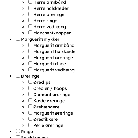
Herre armbånd
Herre halskæder
Herre øreringe
Herre ringe
Herre vedhæng
Manchentknapper
Margueritsmykker
Marguerit armbånd
Marguerit halskæder
Marguerit øreringe
Marguerit ringe
Marguerit vedhæng
Øreringe
Øreclips
Creoler / hoops
Diamant øreringe
Kæde øreringe
Ørehængere
Marguerit øreringe
Ørestikkere
Perle øreringe
Ringe
Smykkepleje