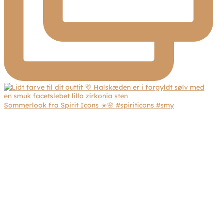
Sommerlook fra Spirit Icons ☀️🌸 #spiriticons #smy