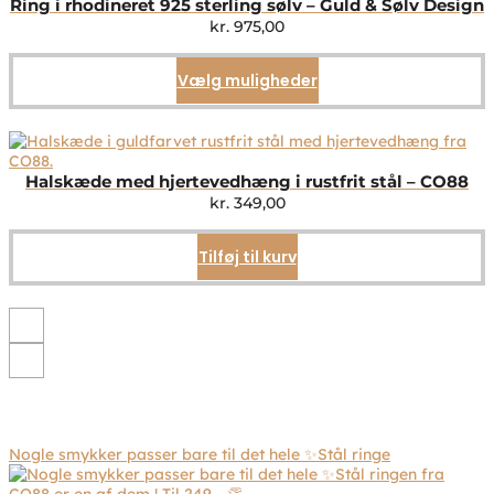
Ring i rhodineret 925 sterling sølv – Guld & Sølv Design
kr.
975,00
Vælg muligheder
Dette
vare
har
flere
varianter.
Mulighederne
Halskæde med hjertevedhæng i rustfrit stål – CO88
kan
kr.
349,00
vælges
på
Tilføj til kurv
varesiden
Nogle smykker passer bare til det hele ✨Stål ringe