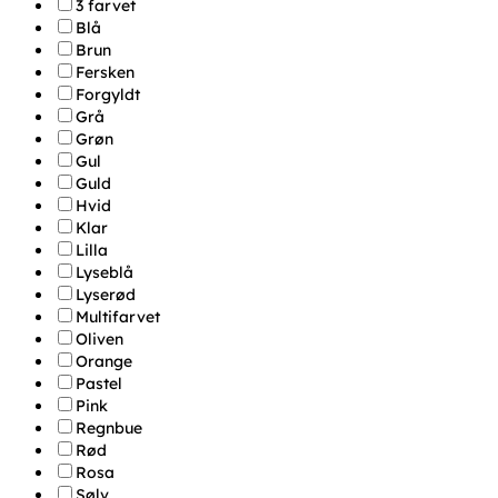
3 farvet
Blå
Brun
Fersken
Forgyldt
Grå
Grøn
Gul
Guld
Hvid
Klar
Lilla
Lyseblå
Lyserød
Multifarvet
Oliven
Orange
Pastel
Pink
Regnbue
Rød
Rosa
Sølv