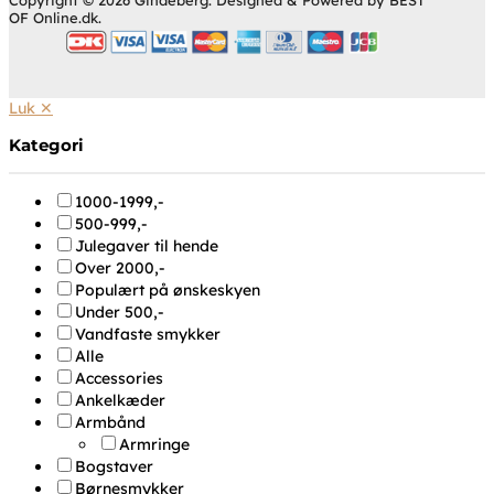
OF Online.dk.
Luk ✕
Kategori
1000-1999,-
500-999,-
Julegaver til hende
Over 2000,-
Populært på ønskeskyen
Under 500,-
Vandfaste smykker
Alle
Accessories
Ankelkæder
Armbånd
Armringe
Bogstaver
Børnesmykker