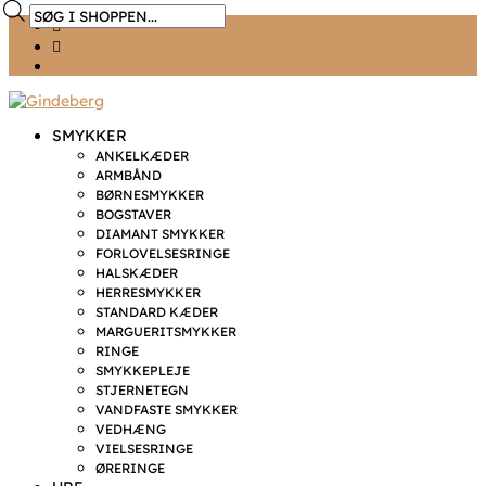
Products
Ønskeliste
search
Min konto
kr. 0,00
SMYKKER
ANKELKÆDER
ARMBÅND
BØRNESMYKKER
BOGSTAVER
DIAMANT SMYKKER
FORLOVELSESRINGE
HALSKÆDER
HERRESMYKKER
STANDARD KÆDER
MARGUERITSMYKKER
RINGE
SMYKKEPLEJE
STJERNETEGN
VANDFASTE SMYKKER
VEDHÆNG
VIELSESRINGE
ØRERINGE