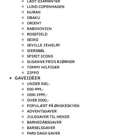
LADY DIAMANTER
LUND COPENHAGEN
NURAN
OBAKU
ORIENT
RABINOVICH
ROSEFIELD
SEIKO
SEVILLE JEWELRY
SIERSBØL
SPIRIT ICONS
SUSANNE FRIIS BJØRNER
TOMMY HILFIGER
ZIPPO
GAVEIDÉER
UNDER 500,-
500-999,-
1000-1999,-
OVER 2000,-
POPULÆRT PÅ ØNSKESKYEN
ADVENTSGAVER
JULEGAVER TIL HENDE
BARNEDÅBSGAVER
BARSELSGAVER
FARS DAGS GAVER