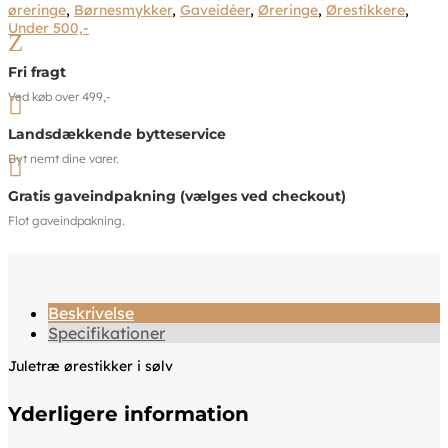
øreringe
,
Børnesmykker
,
Gaveidéer
,
Øreringe
,
Ørestikkere
,
Under 500,-
Z
Fri fragt
Ved køb over 499,-

Landsdækkende bytteservice
Byt nemt dine varer.

Gratis gaveindpakning (vælges ved checkout)
Flot gaveindpakning.
Beskrivelse
Specifikationer
Juletræ ørestikker i sølv
Yderligere information