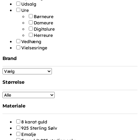
Udsalg
Ure
Børneure
Dameure
Digitalure
Herreure
Vedhæng
Vielsesringe
Brand
Størrelse
Materiale
8 karat guld
925 Sterling Sølv
Emalje