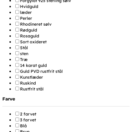
Forgyldt 925 sterling sølv
Hvidguld
læder
Perler
Rhodineret sølv
Rødguld
Rosaguld
Sort oxideret
Stål
sten
Træ
14 karat guld
Guld PVD rustfrit stål
Kunstlæder
Ruskind
Rustfrit stål
Farve
2 farvet
3 farvet
Blå
Brun