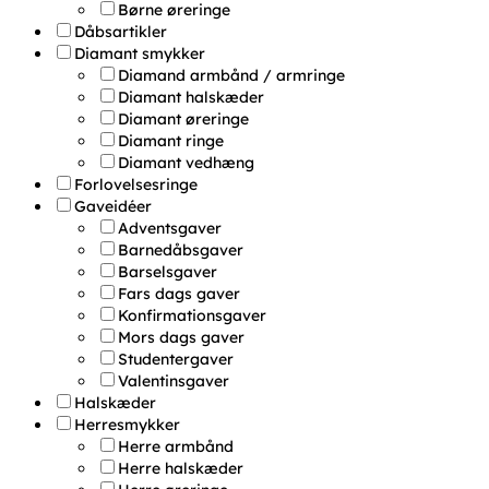
Børne øreringe
Dåbsartikler
Diamant smykker
Diamand armbånd / armringe
Diamant halskæder
Diamant øreringe
Diamant ringe
Diamant vedhæng
Forlovelsesringe
Gaveidéer
Adventsgaver
Barnedåbsgaver
Barselsgaver
Fars dags gaver
Konfirmationsgaver
Mors dags gaver
Studentergaver
Valentinsgaver
Halskæder
Herresmykker
Herre armbånd
Herre halskæder