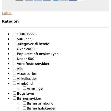
Luk ✕
Kategori
1000-1999,-
500-999,-
Julegaver til hende
Over 2000,-
Populært på ønskeskyen
Under 500,-
Vandfaste smykker
Alle
Accessories
Ankelkæder
Armbånd
Armringe
Bogstaver
Børnesmykker
Børne armbånd
Børne halskæder