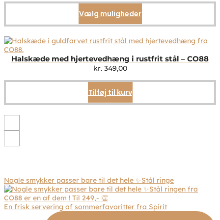
Vælg muligheder
Dette
vare
har
flere
varianter.
Mulighederne
Halskæde med hjertevedhæng i rustfrit stål – CO88
kan
kr.
349,00
vælges
på
Tilføj til kurv
varesiden
Nogle smykker passer bare til det hele ✨Stål ringe
En frisk servering af sommerfavoritter fra Spirit