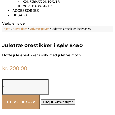
KONFIRMATIONSGAVER
MORS DAGS GAVER
ACCESSORIES
UDSALG
Vælg en side
Hjem
/
Gaveidéer
/
Adventsgaver
/ Juletræ ørestikker i sølv 8450
Juletræ ørestikker i sølv 8450
Flotte jule ørestikker i sølv med juletræ motiv
kr.
200,00
Juletræ
ørestikker
i
sølv
8450
TILFØJ TIL KURV
Tilføj til Ønskeskyen
antal