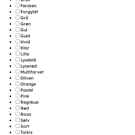
Fersken
Forgyldt
Grå
Grøn
Gul
Guld
Hvid
Klar
Lilla
Lyseblå
Lyserød
Multifarvet
Oliven
Orange
Pastel
Pink
Regnbue
Rød
Rosa
Sølv
Sort
Turkis