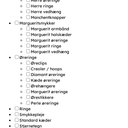
Herre øreringe
Herre ringe
Herre vedhæng
Manchentknapper
Margueritsmykker
Marguerit armbånd
Marguerit halskæder
Marguerit øreringe
Marguerit ringe
Marguerit vedhæng
Øreringe
Øreclips
Creoler / hoops
Diamant øreringe
Kæde øreringe
Ørehængere
Marguerit øreringe
Ørestikkere
Perle øreringe
Ringe
Smykkepleje
Standard kæder
Stjernetegn