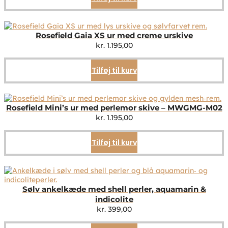
Rosefield Gaia XS ur med creme urskive
kr.
1.195,00
Tilføj til kurv
Rosefield Mini’s ur med perlemor skive – MWGMG-M02
kr.
1.195,00
Tilføj til kurv
Sølv ankelkæde med shell perler, aquamarin &
indicolite
kr.
399,00