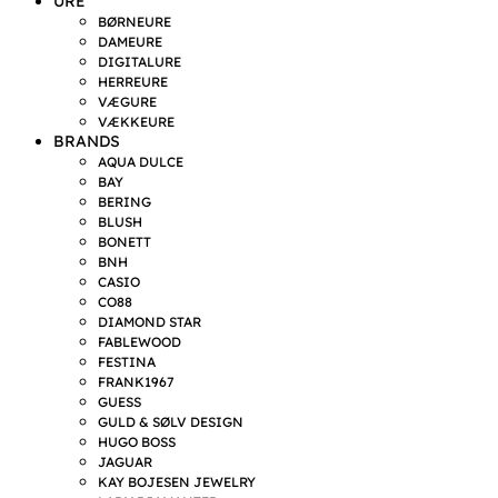
URE
BØRNEURE
DAMEURE
DIGITALURE
HERREURE
VÆGURE
VÆKKEURE
BRANDS
AQUA DULCE
BAY
BERING
BLUSH
BONETT
BNH
CASIO
CO88
DIAMOND STAR
FABLEWOOD
FESTINA
FRANK1967
GUESS
GULD & SØLV DESIGN
HUGO BOSS
JAGUAR
KAY BOJESEN JEWELRY