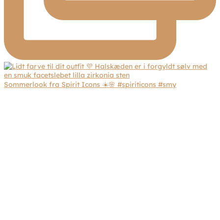
Sommerlook fra Spirit Icons ☀️🌸 #spiriticons #smy