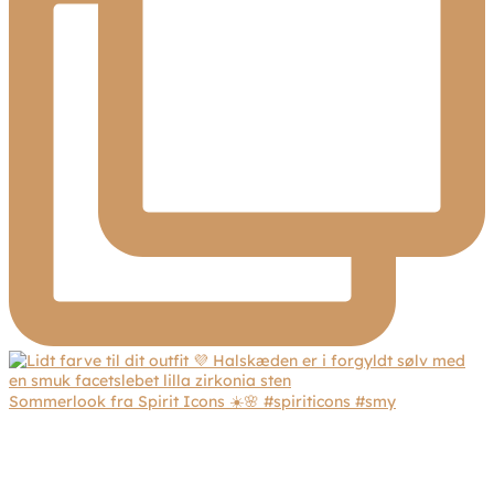
Sommerlook fra Spirit Icons ☀️🌸 #spiriticons #smy