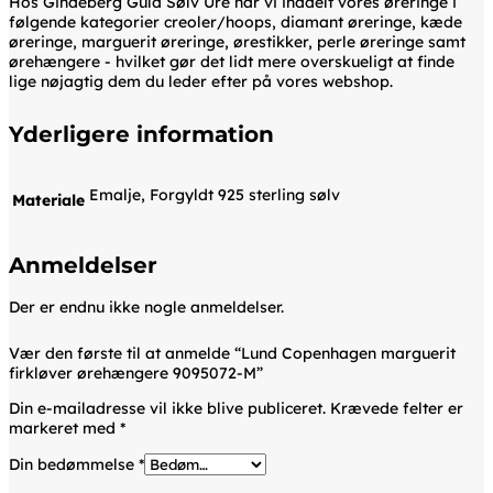
Hos Gindeberg Guld Sølv Ure har vi inddelt vores øreringe i
følgende kategorier creoler/hoops, diamant øreringe, kæde
øreringe, marguerit øreringe, ørestikker, perle øreringe samt
ørehængere - hvilket gør det lidt mere overskueligt at finde
lige nøjagtig dem du leder efter på vores webshop.
Yderligere information
Emalje, Forgyldt 925 sterling sølv
Materiale
Anmeldelser
Der er endnu ikke nogle anmeldelser.
Vær den første til at anmelde “Lund Copenhagen marguerit
firkløver ørehængere 9095072-M”
Din e-mailadresse vil ikke blive publiceret.
Krævede felter er
markeret med
*
Din bedømmelse
*