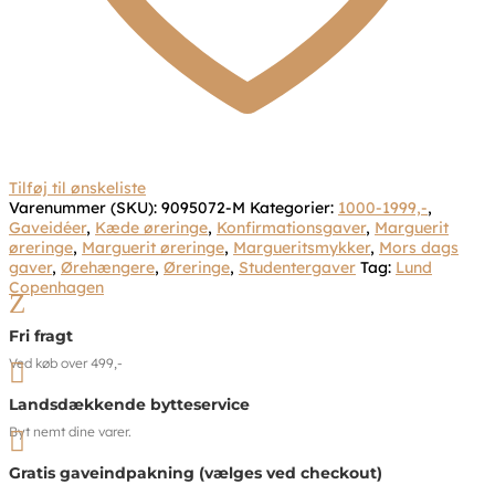
Tilføj til ønskeliste
Varenummer (SKU):
9095072-M
Kategorier:
1000-1999,-
,
Gaveidéer
,
Kæde øreringe
,
Konfirmationsgaver
,
Marguerit
øreringe
,
Marguerit øreringe
,
Margueritsmykker
,
Mors dags
gaver
,
Ørehængere
,
Øreringe
,
Studentergaver
Tag:
Lund
Copenhagen
Z
Fri fragt
Ved køb over 499,-

Landsdækkende bytteservice
Byt nemt dine varer.

Gratis gaveindpakning (vælges ved checkout)