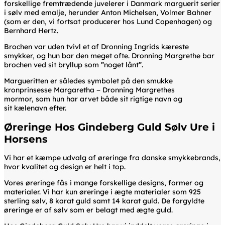
forskellige fremtrædende juvelerer i Danmark marguerit serier
i sølv med emalje, herunder Anton Michelsen, Volmer Bahner
(som er den, vi fortsat producerer hos Lund Copenhagen) og
Bernhard Hertz.
Brochen var uden tvivl et af Dronning Ingrids kæreste
smykker, og hun bar den meget ofte. Dronning Margrethe bar
brochen ved sit bryllup som ”noget lånt”.
Margueritten er således symbolet på den smukke
kronprinsesse Margaretha − Dronning Margrethes
mormor, som hun har arvet både sit rigtige navn og
sit kælenavn efter.
Øreringe Hos Gindeberg Guld Sølv Ure i
Horsens
Vi har et kæmpe udvalg af øreringe fra danske smykkebrands,
hvor kvalitet og design er helt i top.
Vores øreringe fås i mange forskellige designs, former og
materialer. Vi har kun øreringe i ægte materialer som 925
sterling sølv, 8 karat guld samt 14 karat guld. De forgyldte
øreringe er af sølv som er belagt med ægte guld.