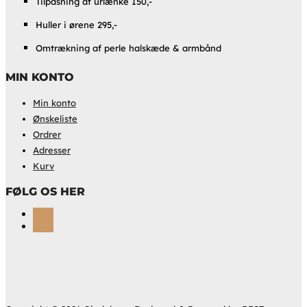
Tilpasning af urlænke 150,-
Huller i ørene 295,-
Omtrækning af perle halskæde & armbånd
MIN KONTO
Min konto
Ønskeliste
Ordrer
Adresser
Kurv
FØLG OS HER
Følg
Følg