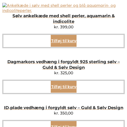
Sølv ankelkæde med shell perler, aquamarin &
indicolite
kr.
399,00
Tilføj til kurv
Dagmarkors vedhæng i forgyldt 925 sterling sølv –
Guld & Sølv Design
kr.
325,00
Tilføj til kurv
ID‑plade vedhæng i forgyldt sølv – Guld & Sølv Design
kr.
350,00