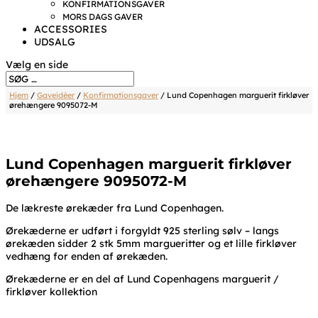
KONFIRMATIONSGAVER
MORS DAGS GAVER
ACCESSORIES
UDSALG
Vælg en side
Hjem
/
Gaveidéer
/
Konfirmationsgaver
/ Lund Copenhagen marguerit firkløver
ørehængere 9095072-M
Lund Copenhagen marguerit firkløver
ørehængere 9095072-M
De lækreste ørekæder fra Lund Copenhagen.
Ørekæderne er udført i forgyldt 925 sterling sølv – langs
ørekæden sidder 2 stk 5mm margueritter og et lille firkløver
vedhæng for enden af ørekæden.
Ørekæderne er en del af Lund Copenhagens marguerit /
firkløver kollektion