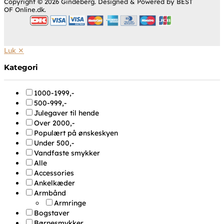
Copyright © 2026 Gindeberg. Designed & Powered by BEST
OF Online.dk.
Luk ✕
Kategori
1000-1999,-
500-999,-
Julegaver til hende
Over 2000,-
Populært på ønskeskyen
Under 500,-
Vandfaste smykker
Alle
Accessories
Ankelkæder
Armbånd
Armringe
Bogstaver
Børnesmykker