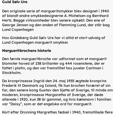
Guld Sølv Ure
Den originale serie af margueritsmykker blev designet i 1940
af blandt andre smykkedesignerne A. Michelsen og Bernhard
Hertz. Begge virksomheder blev senere opkøbt. Den ene af
George Jensen og den anden af Flemming Lund, der står bag
Lund Copenhagen
Hos Gindeberg Guld Sølv Ure har vi altid et stort udvalg af
Lund Copenhagen marguerit smykker.
Margueritbrochens historie
Den første margueritbroche var udformet som et marguerit
blomster hoved af 238 brillanter og 444 rosenstene, der er
fattet i platin, og den var fremstillet hos juveler Carlman i
Stockholm.
Da kronprinsesse Ingrid den 24. maj 1935 ægtede kronprins
Frederik til Danmark og Island, fik hun brochen foræret af sin
far, den senere kong Gustav den Sjette af Sverige, til minde om
moderen, kronprinsesse Margaretha af Sverige, der døde
allerede i 1920, kun 38 år gammel, og hvis kælenavn i familien
var ”Daisy”, som er det engelske ord for marguerit.
Kort efter Dronning Margrethes fødsel i 1940, fremstillede flere