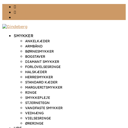
Ønskeliste
Min konto
kr. 0,00
SMYKKER
ANKELKÆDER
ARMBÅND
BØRNESMYKKER
BOGSTAVER
DIAMANT SMYKKER
FORLOVELSESRINGE
HALSKÆDER
HERRESMYKKER
STANDARD KÆDER
MARGUERITSMYKKER
RINGE
SMYKKEPLEJE
STJERNETEGN
VANDFASTE SMYKKER
VEDHÆNG
VIELSESRINGE
ØRERINGE