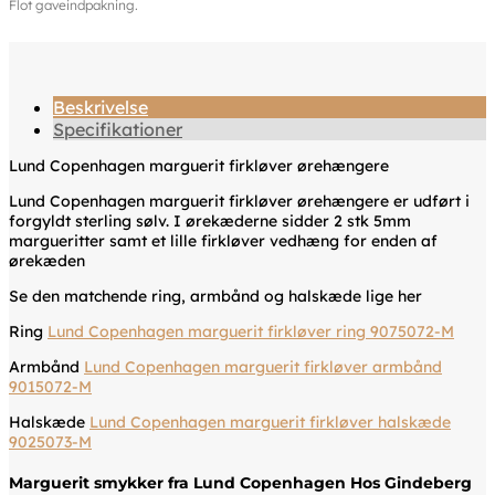
Flot gaveindpakning.
Beskrivelse
Specifikationer
Lund Copenhagen marguerit firkløver ørehængere
Lund Copenhagen marguerit firkløver ørehængere er udført i
forgyldt sterling sølv. I ørekæderne sidder 2 stk 5mm
margueritter samt et lille firkløver vedhæng for enden af
ørekæden
Se den matchende ring, armbånd og halskæde lige her
Ring
Lund Copenhagen marguerit firkløver ring 9075072-M
Armbånd
Lund Copenhagen marguerit firkløver armbånd
9015072-M
Halskæde
Lund Copenhagen marguerit firkløver halskæde
9025073-M
Marguerit smykker fra Lund Copenhagen Hos Gindeberg