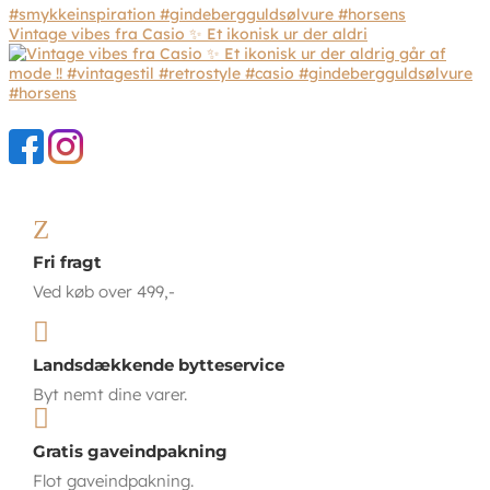
Vintage vibes fra Casio ✨ Et ikonisk ur der aldri
Z
Fri fragt
Ved køb over 499,-

Landsdækkende bytteservice
Byt nemt dine varer.

Gratis gaveindpakning
Flot gaveindpakning.