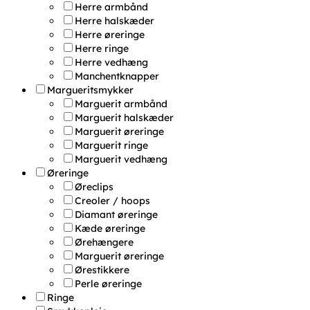
Herre armbånd
Herre halskæder
Herre øreringe
Herre ringe
Herre vedhæng
Manchentknapper
Margueritsmykker
Marguerit armbånd
Marguerit halskæder
Marguerit øreringe
Marguerit ringe
Marguerit vedhæng
Øreringe
Øreclips
Creoler / hoops
Diamant øreringe
Kæde øreringe
Ørehængere
Marguerit øreringe
Ørestikkere
Perle øreringe
Ringe