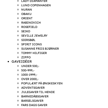
LADY DIAMANTER
LUND COPENHAGEN
NURAN
OBAKU
ORIENT
RABINOVICH
ROSEFIELD
SEIKO
SEVILLE JEWELRY
SIERSBØL
SPIRIT ICONS
SUSANNE FRIIS BJØRNER
TOMMY HILFIGER
ZIPPO
GAVEIDÉER
UNDER 500,-
500-999,-
1000-1999,-
OVER 2000,-
POPULÆRT PÅ ØNSKESKYEN
ADVENTSGAVER
JULEGAVER TIL HENDE
BARNEDÅBSGAVER
BARSELSGAVER
FARS DAGS GAVER