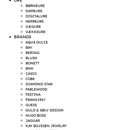
URE
BØRNEURE
DAMEURE
DIGITALURE
HERREURE
VÆGURE
VÆKKEURE
BRANDS
AQUA DULCE
BAY
BERING
BLUSH
BONETT
BNH
CASIO
CO88
DIAMOND STAR
FABLEWOOD
FESTINA
FRANK1967
GUESS
GULD & SØLV DESIGN
HUGO BOSS
JAGUAR
KAY BOJESEN JEWELRY