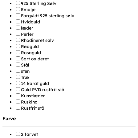
925 Sterling Sølv
Emalje
Forgyldt 925 sterling sølv
Hvidguld
læder
Perler
Rhodineret sølv
Rødguld
Rosaguld
Sort oxideret
Stål
sten
Træ
14 karat guld
Guld PVD rustfrit stål
Kunstlæder
Ruskind
Rustfrit stål
Farve
2 farvet