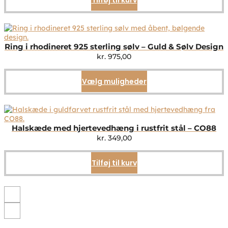
Tilføj til kurv
Ring i rhodineret 925 sterling sølv – Guld & Sølv Design
kr.
975,00
Vælg muligheder
Dette
vare
har
flere
varianter.
Mulighederne
Halskæde med hjertevedhæng i rustfrit stål – CO88
kan
kr.
349,00
vælges
på
Tilføj til kurv
varesiden