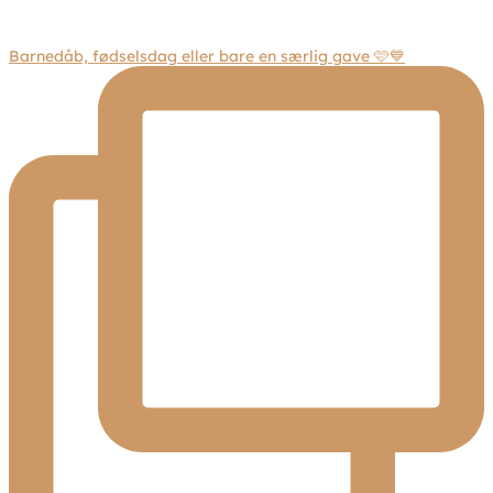
Barnedåb, fødselsdag eller bare en særlig gave 🩷💙