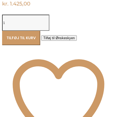
kr.
1.425,00
Lund
Copenhagen
marguerit
firkløver
ørehængere
TILFØJ TIL KURV
Tilføj til Ønskeskyen
9095072-
M
antal