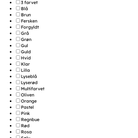
3 farvet
Blå
Brun
Fersken
Forgyldt
Grå
Grøn
Gul
Guld
Hvid
Klar
Lilla
Lyseblå
Lyserød
Multifarvet
Oliven
Orange
Pastel
Pink
Regnbue
Rød
Rosa
Sølv