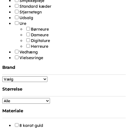
Smykkepleje
Standard kæder
Stjernetegn
Udsalg
Ure
Børneure
Dameure
Digitalure
Herreure
Vedhæng
Vielsesringe
Brand
Størrelse
Materiale
8 karat guld