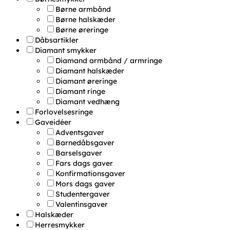
Børne armbånd
Børne halskæder
Børne øreringe
Dåbsartikler
Diamant smykker
Diamand armbånd / armringe
Diamant halskæder
Diamant øreringe
Diamant ringe
Diamant vedhæng
Forlovelsesringe
Gaveidéer
Adventsgaver
Barnedåbsgaver
Barselsgaver
Fars dags gaver
Konfirmationsgaver
Mors dags gaver
Studentergaver
Valentinsgaver
Halskæder
Herresmykker