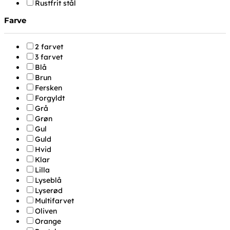
Rustfrit stål
Farve
2 farvet
3 farvet
Blå
Brun
Fersken
Forgyldt
Grå
Grøn
Gul
Guld
Hvid
Klar
Lilla
Lyseblå
Lyserød
Multifarvet
Oliven
Orange