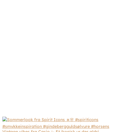
Vintage vibes fra Casio ✨ Et ikonisk ur der aldri