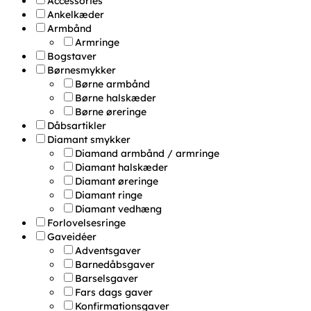
Accessories
Ankelkæder
Armbånd
Armringe
Bogstaver
Børnesmykker
Børne armbånd
Børne halskæder
Børne øreringe
Dåbsartikler
Diamant smykker
Diamand armbånd / armringe
Diamant halskæder
Diamant øreringe
Diamant ringe
Diamant vedhæng
Forlovelsesringe
Gaveidéer
Adventsgaver
Barnedåbsgaver
Barselsgaver
Fars dags gaver
Konfirmationsgaver