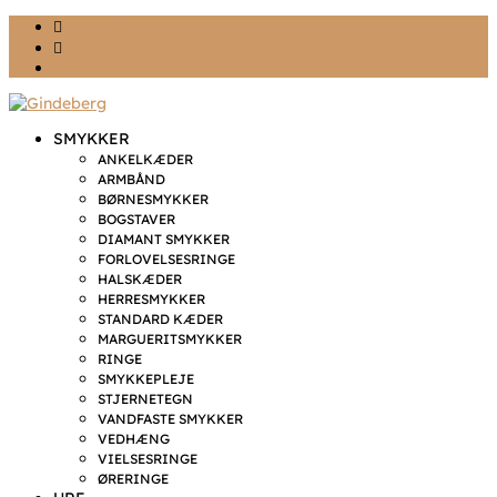
Ønskeliste
Min konto
kr. 0,00
SMYKKER
ANKELKÆDER
ARMBÅND
BØRNESMYKKER
BOGSTAVER
DIAMANT SMYKKER
FORLOVELSESRINGE
HALSKÆDER
HERRESMYKKER
STANDARD KÆDER
MARGUERITSMYKKER
RINGE
SMYKKEPLEJE
STJERNETEGN
VANDFASTE SMYKKER
VEDHÆNG
VIELSESRINGE
ØRERINGE