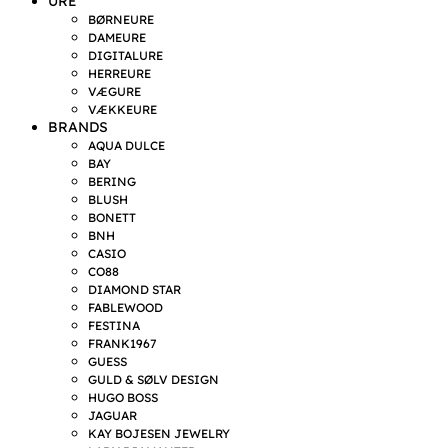
URE
BØRNEURE
DAMEURE
DIGITALURE
HERREURE
VÆGURE
VÆKKEURE
BRANDS
AQUA DULCE
BAY
BERING
BLUSH
BONETT
BNH
CASIO
CO88
DIAMOND STAR
FABLEWOOD
FESTINA
FRANK1967
GUESS
GULD & SØLV DESIGN
HUGO BOSS
JAGUAR
KAY BOJESEN JEWELRY