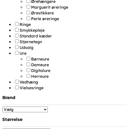
Ørehængere
Marguerit øreringe
Ørestikkere
Perle øreringe
Ringe
Smykkepleje
Standard kæder
Stjernetegn
Udsalg
Ure
Børneure
Dameure
Digitalure
Herreure
Vedhæng
Vielsesringe
Brand
Størrelse