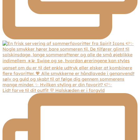
Lidt farve til dit outfit 💜 Halskæden er i forgyld