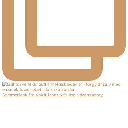
Sommerlook fra Spirit Icons ☀️🌸 #spiriticons #smy