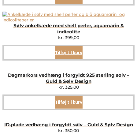
Sølv ankelkæde med shell perler, aquamarin &
indicolite
kr.
399,00
Tilføj til kurv
Dagmarkors vedhæng i forgyldt 925 sterling sølv –
Guld & Sølv Design
kr.
325,00
Tilføj til kurv
ID‑plade vedhæng i forgyldt sølv – Guld & Sølv Design
kr.
350,00