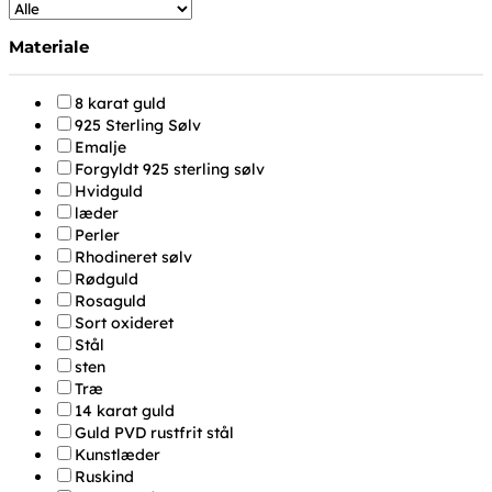
Materiale
8 karat guld
925 Sterling Sølv
Emalje
Forgyldt 925 sterling sølv
Hvidguld
læder
Perler
Rhodineret sølv
Rødguld
Rosaguld
Sort oxideret
Stål
sten
Træ
14 karat guld
Guld PVD rustfrit stål
Kunstlæder
Ruskind