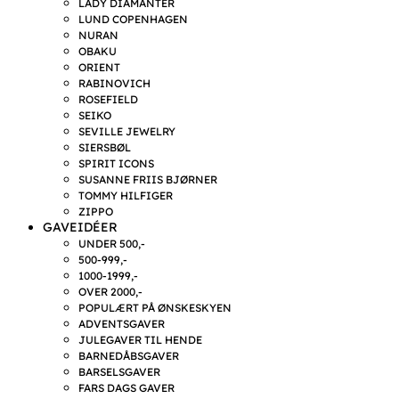
LADY DIAMANTER
LUND COPENHAGEN
NURAN
OBAKU
ORIENT
RABINOVICH
ROSEFIELD
SEIKO
SEVILLE JEWELRY
SIERSBØL
SPIRIT ICONS
SUSANNE FRIIS BJØRNER
TOMMY HILFIGER
ZIPPO
GAVEIDÉER
UNDER 500,-
500-999,-
1000-1999,-
OVER 2000,-
POPULÆRT PÅ ØNSKESKYEN
ADVENTSGAVER
JULEGAVER TIL HENDE
BARNEDÅBSGAVER
BARSELSGAVER
FARS DAGS GAVER