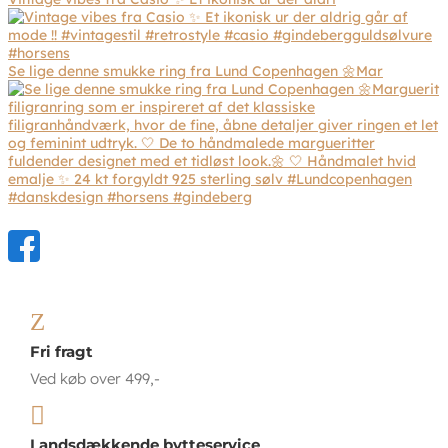
Se lige denne smukke ring fra Lund Copenhagen 🌼Mar
Z
Fri fragt
Ved køb over 499,-

Landsdækkende bytteservice