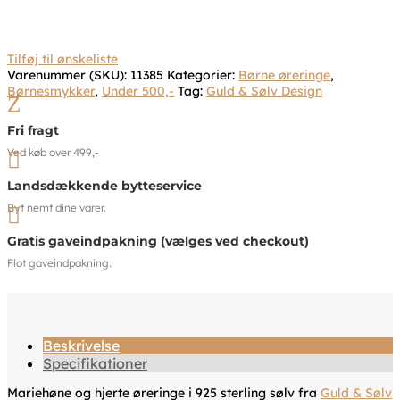
Tilføj til ønskeliste
Varenummer (SKU):
11385
Kategorier:
Børne øreringe
,
Børnesmykker
,
Under 500,-
Tag:
Guld & Sølv Design
Z
Fri fragt
Ved køb over 499,-

Landsdækkende bytteservice
Byt nemt dine varer.

Gratis gaveindpakning (vælges ved checkout)
Flot gaveindpakning.
Beskrivelse
Specifikationer
Mariehøne og hjerte øreringe i 925 sterling sølv fra
Guld & Sølv