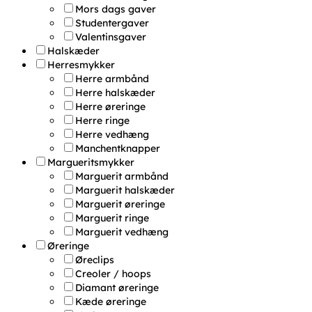
Mors dags gaver
Studentergaver
Valentinsgaver
Halskæder
Herresmykker
Herre armbånd
Herre halskæder
Herre øreringe
Herre ringe
Herre vedhæng
Manchentknapper
Margueritsmykker
Marguerit armbånd
Marguerit halskæder
Marguerit øreringe
Marguerit ringe
Marguerit vedhæng
Øreringe
Øreclips
Creoler / hoops
Diamant øreringe
Kæde øreringe