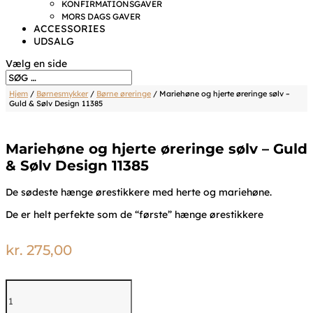
KONFIRMATIONSGAVER
MORS DAGS GAVER
ACCESSORIES
UDSALG
Vælg en side
Hjem
/
Børnesmykker
/
Børne øreringe
/ Mariehøne og hjerte øreringe sølv –
Guld & Sølv Design 11385
Mariehøne og hjerte øreringe sølv – Guld
& Sølv Design 11385
De sødeste hænge ørestikkere med herte og mariehøne.
De er helt perfekte som de “første” hænge ørestikkere
kr.
275,00
Mariehøne
og
hjerte