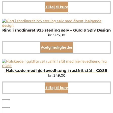
Tilføj til kurv
Ring i rhodineret 925 sterling sølv – Guld & Sølv Design
kr.
975,00
Vælg muligheder
Dette
vare
har
flere
varianter.
Mulighederne
Halskæde med hjertevedhæng i rustfrit stål – CO88
kan
kr.
349,00
vælges
på
Tilføj til kurv
varesiden