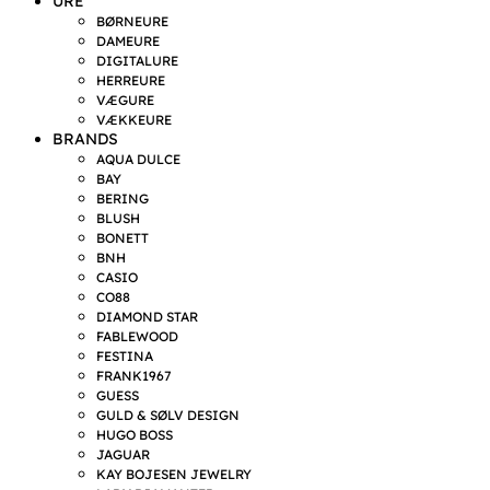
URE
BØRNEURE
DAMEURE
DIGITALURE
HERREURE
VÆGURE
VÆKKEURE
BRANDS
AQUA DULCE
BAY
BERING
BLUSH
BONETT
BNH
CASIO
CO88
DIAMOND STAR
FABLEWOOD
FESTINA
FRANK1967
GUESS
GULD & SØLV DESIGN
HUGO BOSS
JAGUAR
KAY BOJESEN JEWELRY