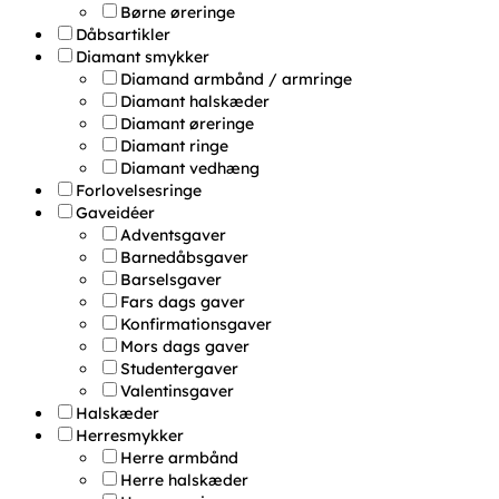
Børne øreringe
Dåbsartikler
Diamant smykker
Diamand armbånd / armringe
Diamant halskæder
Diamant øreringe
Diamant ringe
Diamant vedhæng
Forlovelsesringe
Gaveidéer
Adventsgaver
Barnedåbsgaver
Barselsgaver
Fars dags gaver
Konfirmationsgaver
Mors dags gaver
Studentergaver
Valentinsgaver
Halskæder
Herresmykker
Herre armbånd
Herre halskæder