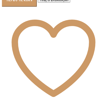
TILFØJ TIL KURV
Tilføj til Ønskeskyen
-
Aqua
Dulce
antal