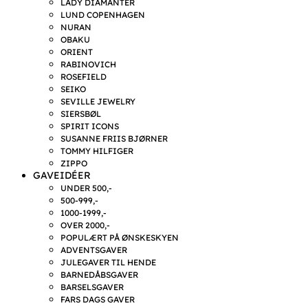
LADY DIAMANTER
LUND COPENHAGEN
NURAN
OBAKU
ORIENT
RABINOVICH
ROSEFIELD
SEIKO
SEVILLE JEWELRY
SIERSBØL
SPIRIT ICONS
SUSANNE FRIIS BJØRNER
TOMMY HILFIGER
ZIPPO
GAVEIDÉER
UNDER 500,-
500-999,-
1000-1999,-
OVER 2000,-
POPULÆRT PÅ ØNSKESKYEN
ADVENTSGAVER
JULEGAVER TIL HENDE
BARNEDÅBSGAVER
BARSELSGAVER
FARS DAGS GAVER