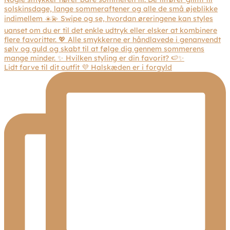
Lidt farve til dit outfit 💜 Halskæden er i forgyld