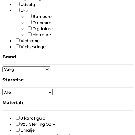
Udsalg
Ure
Børneure
Dameure
Digitalure
Herreure
Vedhæng
Vielsesringe
Brand
Størrelse
Materiale
8 karat guld
925 Sterling Sølv
Emalje