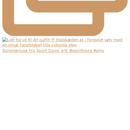
Sommerlook fra Spirit Icons ☀️🌸 #spiriticons #smy