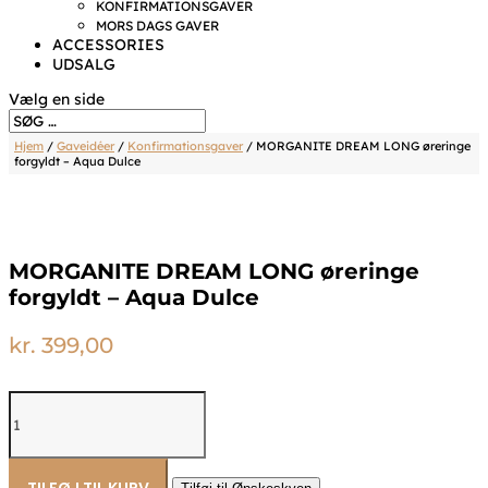
KONFIRMATIONSGAVER
MORS DAGS GAVER
ACCESSORIES
UDSALG
Vælg en side
Hjem
/
Gaveidéer
/
Konfirmationsgaver
/ MORGANITE DREAM LONG øreringe
forgyldt – Aqua Dulce
MORGANITE DREAM LONG øreringe
forgyldt – Aqua Dulce
kr.
399,00
MORGANITE
DREAM
LONG
øreringe
forgyldt