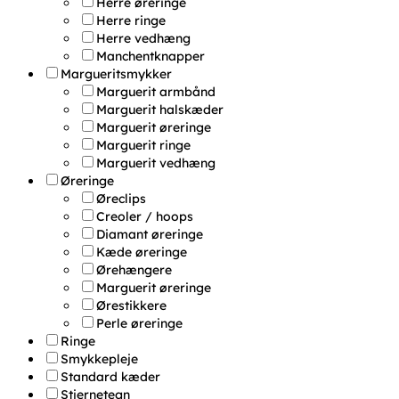
Herre øreringe
Herre ringe
Herre vedhæng
Manchentknapper
Margueritsmykker
Marguerit armbånd
Marguerit halskæder
Marguerit øreringe
Marguerit ringe
Marguerit vedhæng
Øreringe
Øreclips
Creoler / hoops
Diamant øreringe
Kæde øreringe
Ørehængere
Marguerit øreringe
Ørestikkere
Perle øreringe
Ringe
Smykkepleje
Standard kæder
Stjernetegn