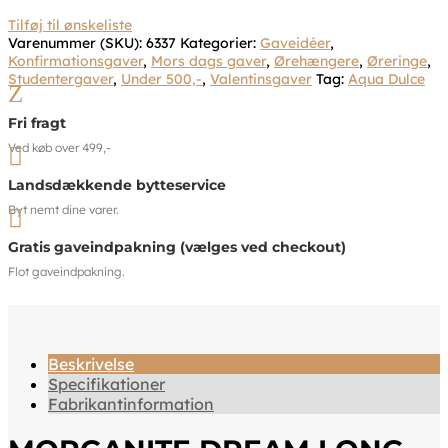
Tilføj til ønskeliste
Varenummer (SKU):
6337
Kategorier:
Gaveidéer
,
Konfirmationsgaver
,
Mors dags gaver
,
Ørehængere
,
Øreringe
,
Studentergaver
,
Under 500,-
,
Valentinsgaver
Tag:
Aqua Dulce
Z
Fri fragt
Ved køb over 499,-

Landsdækkende bytteservice
Byt nemt dine varer.

Gratis gaveindpakning (vælges ved checkout)
Flot gaveindpakning.
Beskrivelse
Specifikationer
Fabrikantinformation