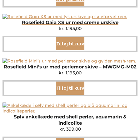
Rosefield Gaia XS ur med creme urskive
kr.
1.195,00
Tilføj til kurv
Rosefield Mini’s ur med perlemor skive – MWGMG-M02
kr.
1.195,00
Tilføj til kurv
Sølv ankelkæde med shell perler, aquamarin &
indicolite
kr.
399,00