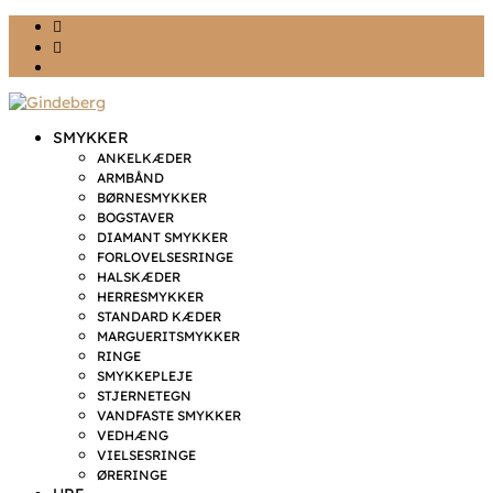
Ønskeliste
Min konto
kr. 0,00
SMYKKER
ANKELKÆDER
ARMBÅND
BØRNESMYKKER
BOGSTAVER
DIAMANT SMYKKER
FORLOVELSESRINGE
HALSKÆDER
HERRESMYKKER
STANDARD KÆDER
MARGUERITSMYKKER
RINGE
SMYKKEPLEJE
STJERNETEGN
VANDFASTE SMYKKER
VEDHÆNG
VIELSESRINGE
ØRERINGE