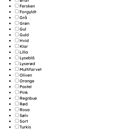
Brun
Fersken
Forgyldt
Grå
Grøn
Gul
Guld
Hvid
Klar
Lilla
Lyseblå
Lyserød
Multifarvet
Oliven
Orange
Pastel
Pink
Regnbue
Rød
Rosa
Sølv
Sort
Turkis