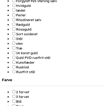
Forgyldt 925 sterling sølv
Hvidguld
læder
Perler
Rhodineret sølv
Rødguld
Rosaguld
Sort oxideret
Stål
sten
Træ
14 karat guld
Guld PVD rustfrit stål
Kunstlæder
Ruskind
Rustfrit stål
Farve
2 farvet
3 farvet
Blå