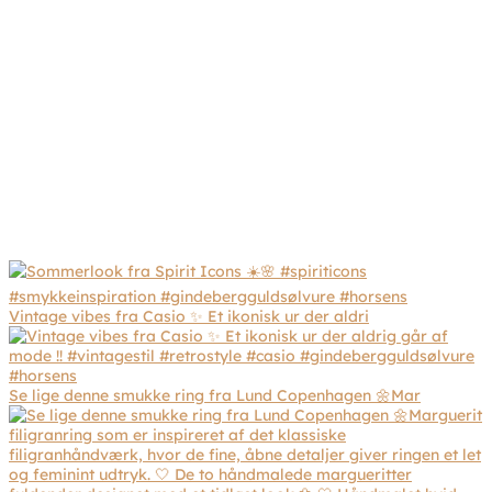
Vintage vibes fra Casio ✨ Et ikonisk ur der aldri
Se lige denne smukke ring fra Lund Copenhagen 🌼Mar