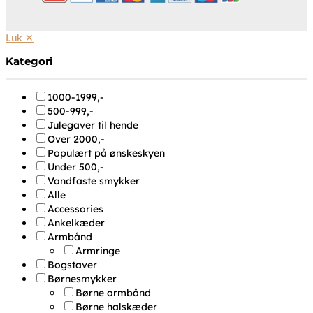
Luk ✕
Kategori
1000-1999,-
500-999,-
Julegaver til hende
Over 2000,-
Populært på ønskeskyen
Under 500,-
Vandfaste smykker
Alle
Accessories
Ankelkæder
Armbånd
Armringe
Bogstaver
Børnesmykker
Børne armbånd
Børne halskæder