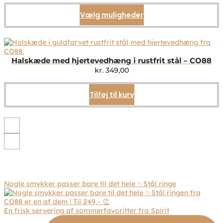
Vælg muligheder
Dette
vare
har
flere
varianter.
Mulighederne
Halskæde med hjertevedhæng i rustfrit stål – CO88
kan
kr.
349,00
vælges
på
Tilføj til kurv
varesiden
Nogle smykker passer bare til det hele ✨Stål ringe
En frisk servering af sommerfavoritter fra Spirit