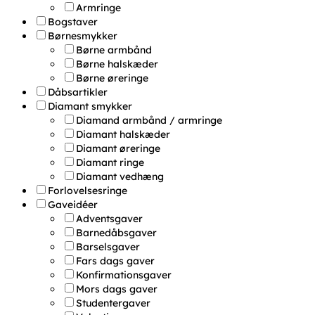
Armringe
Bogstaver
Børnesmykker
Børne armbånd
Børne halskæder
Børne øreringe
Dåbsartikler
Diamant smykker
Diamand armbånd / armringe
Diamant halskæder
Diamant øreringe
Diamant ringe
Diamant vedhæng
Forlovelsesringe
Gaveidéer
Adventsgaver
Barnedåbsgaver
Barselsgaver
Fars dags gaver
Konfirmationsgaver
Mors dags gaver
Studentergaver