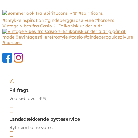
Vintage vibes fra Casio ✨ Et ikonisk ur der aldri
Z
Fri fragt
Ved køb over 499,-

Landsdækkende bytteservice
Byt nemt dine varer.
