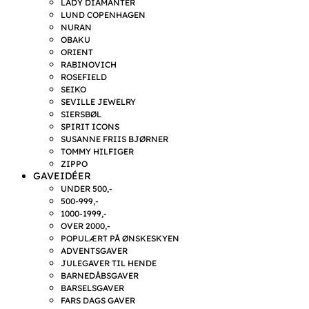
LADY DIAMANTER
LUND COPENHAGEN
NURAN
OBAKU
ORIENT
RABINOVICH
ROSEFIELD
SEIKO
SEVILLE JEWELRY
SIERSBØL
SPIRIT ICONS
SUSANNE FRIIS BJØRNER
TOMMY HILFIGER
ZIPPO
GAVEIDÉER
UNDER 500,-
500-999,-
1000-1999,-
OVER 2000,-
POPULÆRT PÅ ØNSKESKYEN
ADVENTSGAVER
JULEGAVER TIL HENDE
BARNEDÅBSGAVER
BARSELSGAVER
FARS DAGS GAVER