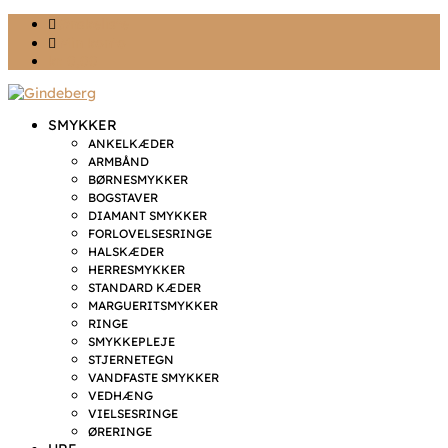
Ønskeliste
Min konto
kr. 0,00
SMYKKER
ANKELKÆDER
ARMBÅND
BØRNESMYKKER
BOGSTAVER
DIAMANT SMYKKER
FORLOVELSESRINGE
HALSKÆDER
HERRESMYKKER
STANDARD KÆDER
MARGUERITSMYKKER
RINGE
SMYKKEPLEJE
STJERNETEGN
VANDFASTE SMYKKER
VEDHÆNG
VIELSESRINGE
ØRERINGE