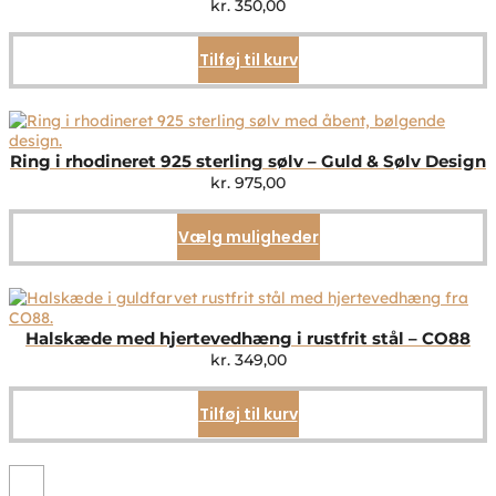
kr.
350,00
Tilføj til kurv
Ring i rhodineret 925 sterling sølv – Guld & Sølv Design
kr.
975,00
Vælg muligheder
Dette
vare
har
flere
varianter.
Mulighederne
Halskæde med hjertevedhæng i rustfrit stål – CO88
kan
kr.
349,00
vælges
på
Tilføj til kurv
varesiden