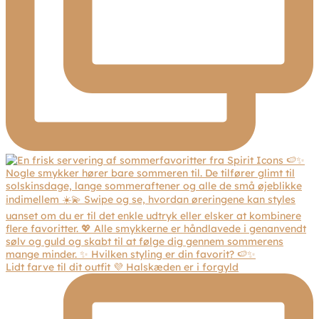
Lidt farve til dit outfit 💜 Halskæden er i forgyld