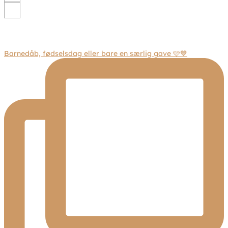
Barnedåb, fødselsdag eller bare en særlig gave 🩷💙