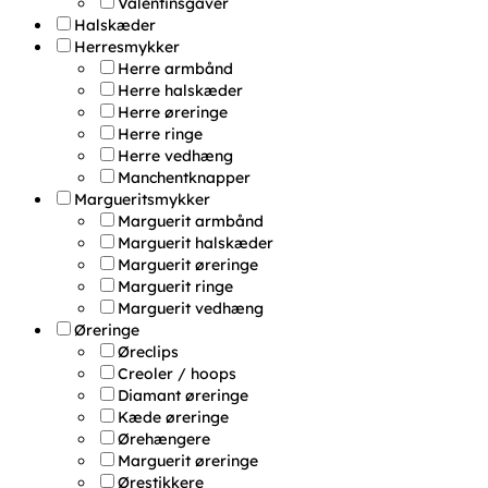
Valentinsgaver
Halskæder
Herresmykker
Herre armbånd
Herre halskæder
Herre øreringe
Herre ringe
Herre vedhæng
Manchentknapper
Margueritsmykker
Marguerit armbånd
Marguerit halskæder
Marguerit øreringe
Marguerit ringe
Marguerit vedhæng
Øreringe
Øreclips
Creoler / hoops
Diamant øreringe
Kæde øreringe
Ørehængere
Marguerit øreringe
Ørestikkere