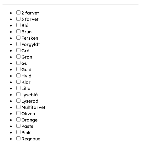
2 farvet
3 farvet
Blå
Brun
Fersken
Forgyldt
Grå
Grøn
Gul
Guld
Hvid
Klar
Lilla
Lyseblå
Lyserød
Multifarvet
Oliven
Orange
Pastel
Pink
Regnbue