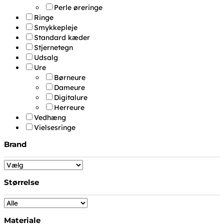
Perle øreringe
Ringe
Smykkepleje
Standard kæder
Stjernetegn
Udsalg
Ure
Børneure
Dameure
Digitalure
Herreure
Vedhæng
Vielsesringe
Brand
Størrelse
Materiale