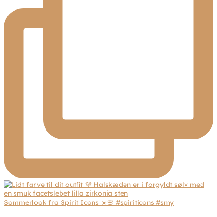
Sommerlook fra Spirit Icons ☀️🌸 #spiriticons #smy