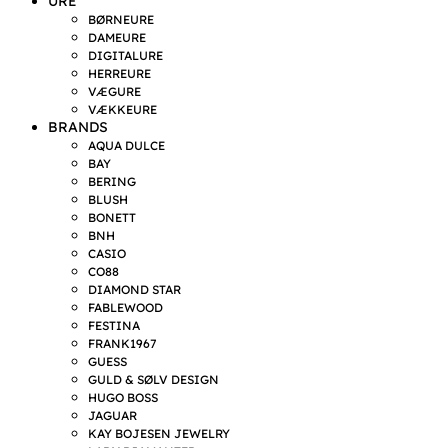
URE
BØRNEURE
DAMEURE
DIGITALURE
HERREURE
VÆGURE
VÆKKEURE
BRANDS
AQUA DULCE
BAY
BERING
BLUSH
BONETT
BNH
CASIO
CO88
DIAMOND STAR
FABLEWOOD
FESTINA
FRANK1967
GUESS
GULD & SØLV DESIGN
HUGO BOSS
JAGUAR
KAY BOJESEN JEWELRY