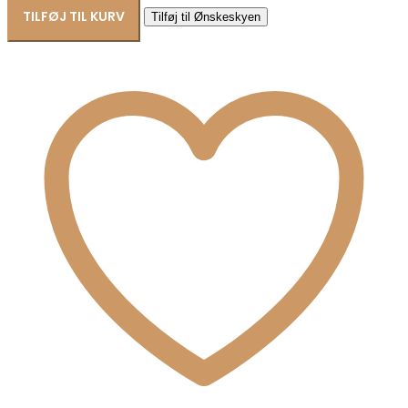
ur
TILFØJ TIL KURV
Tilføj til Ønskeskyen
WGMG-
M01
antal