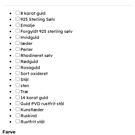
8 karat guld
925 Sterling Sølv
Emalje
Forgyldt 925 sterling sølv
Hvidguld
læder
Perler
Rhodineret sølv
Rødguld
Rosaguld
Sort oxideret
Stål
sten
Træ
14 karat guld
Guld PVD rustfrit stål
Kunstlæder
Ruskind
Rustfrit stål
Farve