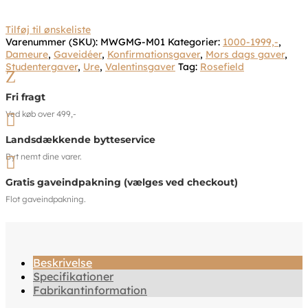
Tilføj til ønskeliste
Varenummer (SKU):
MWGMG-M01
Kategorier:
1000-1999,-
,
Dameure
,
Gaveidéer
,
Konfirmationsgaver
,
Mors dags gaver
,
Studentergaver
,
Ure
,
Valentinsgaver
Tag:
Rosefield
Z
Fri fragt
Ved køb over 499,-

Landsdækkende bytteservice
Byt nemt dine varer.

Gratis gaveindpakning (vælges ved checkout)
Flot gaveindpakning.
Beskrivelse
Specifikationer
Fabrikantinformation