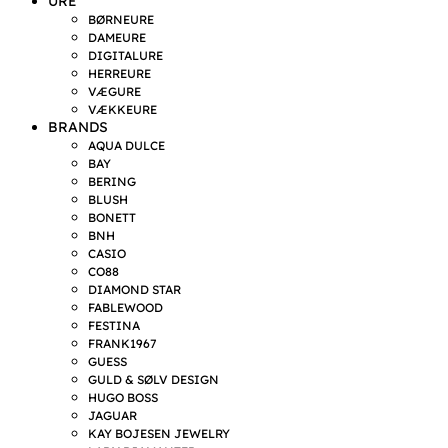
URE
BØRNEURE
DAMEURE
DIGITALURE
HERREURE
VÆGURE
VÆKKEURE
BRANDS
AQUA DULCE
BAY
BERING
BLUSH
BONETT
BNH
CASIO
CO88
DIAMOND STAR
FABLEWOOD
FESTINA
FRANK1967
GUESS
GULD & SØLV DESIGN
HUGO BOSS
JAGUAR
KAY BOJESEN JEWELRY