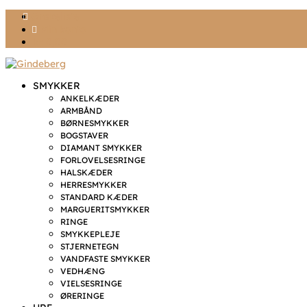
Ønskeliste
Min konto
kr. 0,00
SMYKKER
ANKELKÆDER
ARMBÅND
BØRNESMYKKER
BOGSTAVER
DIAMANT SMYKKER
FORLOVELSESRINGE
HALSKÆDER
HERRESMYKKER
STANDARD KÆDER
MARGUERITSMYKKER
RINGE
SMYKKEPLEJE
STJERNETEGN
VANDFASTE SMYKKER
VEDHÆNG
VIELSESRINGE
ØRERINGE