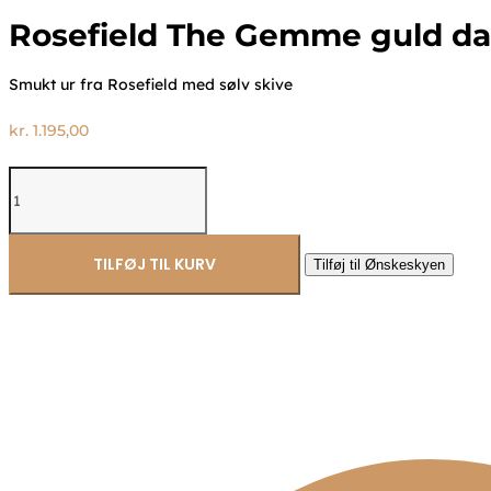
Rosefield The Gemme guld 
Smukt ur fra Rosefield med sølv skive
kr.
1.195,00
Rosefield
The
Gemme
guld
dameur
TILFØJ TIL KURV
Tilføj til Ønskeskyen
GWGSG-
G02
antal