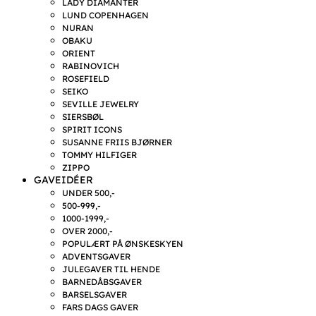
LADY DIAMANTER
LUND COPENHAGEN
NURAN
OBAKU
ORIENT
RABINOVICH
ROSEFIELD
SEIKO
SEVILLE JEWELRY
SIERSBØL
SPIRIT ICONS
SUSANNE FRIIS BJØRNER
TOMMY HILFIGER
ZIPPO
GAVEIDÉER
UNDER 500,-
500-999,-
1000-1999,-
OVER 2000,-
POPULÆRT PÅ ØNSKESKYEN
ADVENTSGAVER
JULEGAVER TIL HENDE
BARNEDÅBSGAVER
BARSELSGAVER
FARS DAGS GAVER