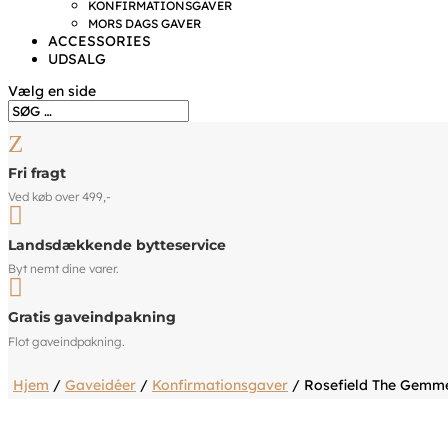
KONFIRMATIONSGAVER
MORS DAGS GAVER
ACCESSORIES
UDSALG
Vælg en side
Z
Fri fragt
Ved køb over 499,-

Landsdækkende bytteservice
Byt nemt dine varer.

Gratis gaveindpakning
Flot gaveindpakning.
Hjem
/
Gaveidéer
/
Konfirmationsgaver
/ Rosefield The Gem