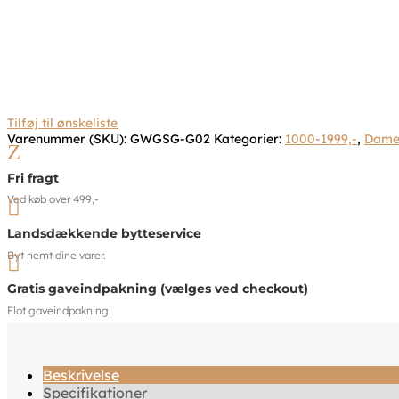
Tilføj til ønskeliste
Varenummer (SKU):
GWGSG-G02
Kategorier:
1000-1999,-
,
Dame
Z
Fri fragt
Ved køb over 499,-

Landsdækkende bytteservice
Byt nemt dine varer.

Gratis gaveindpakning (vælges ved checkout)
Flot gaveindpakning.
Beskrivelse
Specifikationer