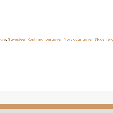
ure
,
Gaveidéer
,
Konfirmationsgaver
,
Mors dags gaver
,
Studenter