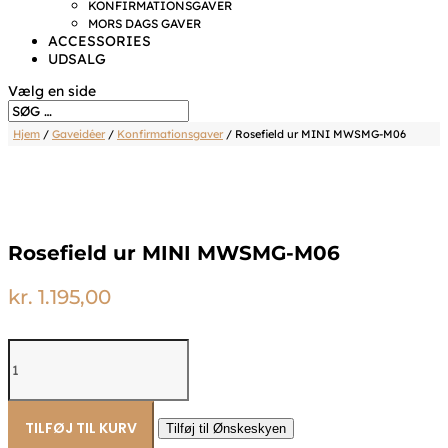
KONFIRMATIONSGAVER
MORS DAGS GAVER
ACCESSORIES
UDSALG
Vælg en side
Hjem
/
Gaveidéer
/
Konfirmationsgaver
/ Rosefield ur MINI MWSMG-M06
Rosefield ur MINI MWSMG-M06
kr.
1.195,00
Rosefield
ur
MINI
MWSMG-
M06
TILFØJ TIL KURV
Tilføj til Ønskeskyen
antal