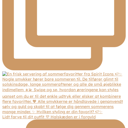
Lidt farve til dit outfit 💜 Halskæden er i forgyld