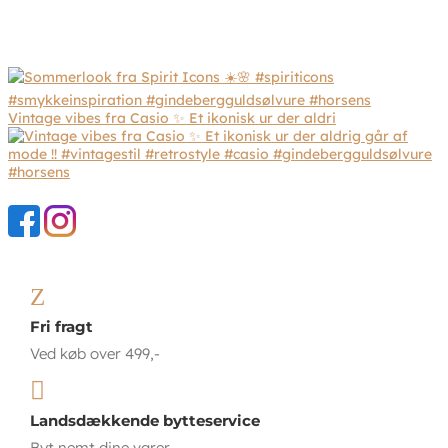
Vintage vibes fra Casio ✨ Et ikonisk ur der aldri
Z
Fri fragt
Ved køb over 499,-

Landsdækkende bytteservice
Byt nemt dine varer.