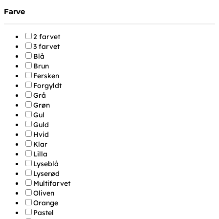
Farve
2 farvet
3 farvet
Blå
Brun
Fersken
Forgyldt
Grå
Grøn
Gul
Guld
Hvid
Klar
Lilla
Lyseblå
Lyserød
Multifarvet
Oliven
Orange
Pastel