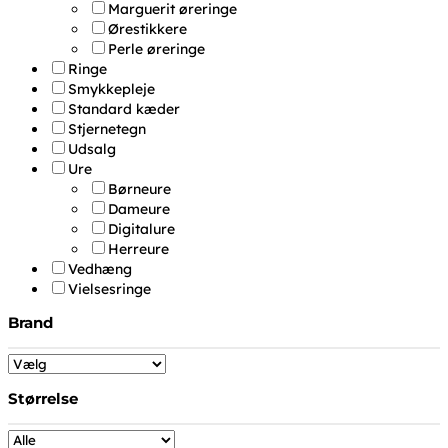
Marguerit øreringe
Ørestikkere
Perle øreringe
Ringe
Smykkepleje
Standard kæder
Stjernetegn
Udsalg
Ure
Børneure
Dameure
Digitalure
Herreure
Vedhæng
Vielsesringe
Brand
Størrelse