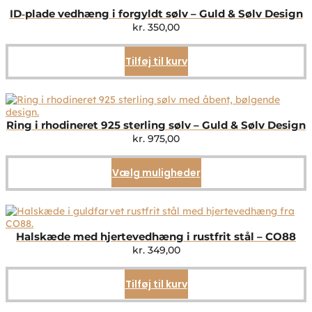
ID‑plade vedhæng i forgyldt sølv – Guld & Sølv Design
kr.
350,00
Tilføj til kurv
Ring i rhodineret 925 sterling sølv – Guld & Sølv Design
kr.
975,00
Vælg muligheder
Dette
vare
har
flere
varianter.
Mulighederne
Halskæde med hjertevedhæng i rustfrit stål – CO88
kan
kr.
349,00
vælges
på
Tilføj til kurv
varesiden