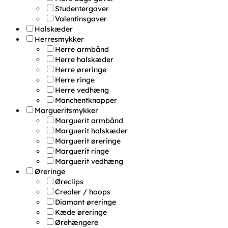
Studentergaver
Valentinsgaver
Halskæder
Herresmykker
Herre armbånd
Herre halskæder
Herre øreringe
Herre ringe
Herre vedhæng
Manchentknapper
Margueritsmykker
Marguerit armbånd
Marguerit halskæder
Marguerit øreringe
Marguerit ringe
Marguerit vedhæng
Øreringe
Øreclips
Creoler / hoops
Diamant øreringe
Kæde øreringe
Ørehængere