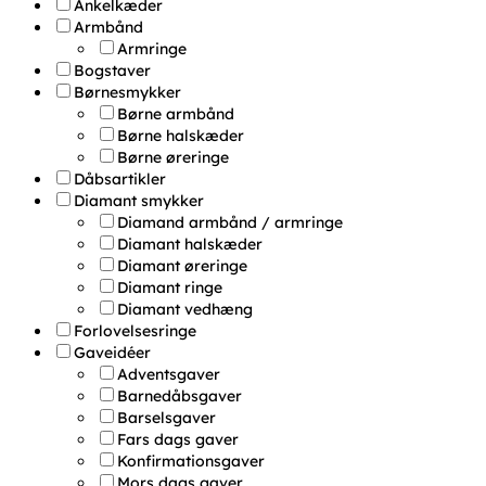
Ankelkæder
Armbånd
Armringe
Bogstaver
Børnesmykker
Børne armbånd
Børne halskæder
Børne øreringe
Dåbsartikler
Diamant smykker
Diamand armbånd / armringe
Diamant halskæder
Diamant øreringe
Diamant ringe
Diamant vedhæng
Forlovelsesringe
Gaveidéer
Adventsgaver
Barnedåbsgaver
Barselsgaver
Fars dags gaver
Konfirmationsgaver
Mors dags gaver