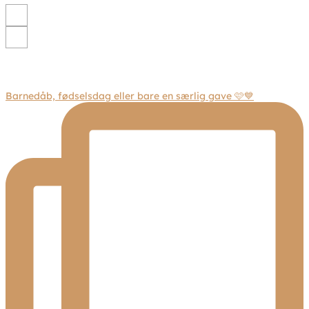
Barnedåb, fødselsdag eller bare en særlig gave 🩷💙