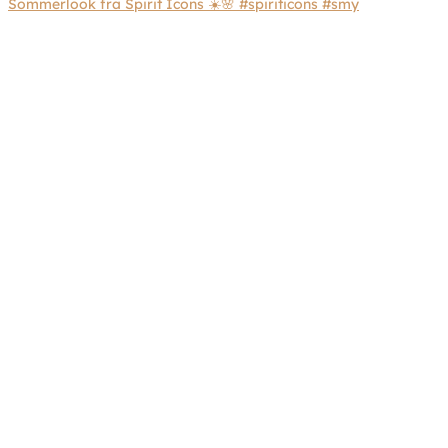
Sommerlook fra Spirit Icons ☀️🌸 #spiriticons #smy