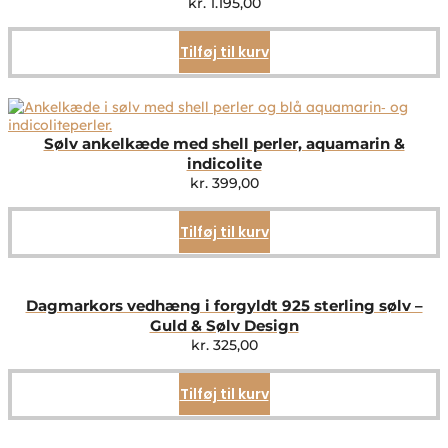
kr.
1.195,00
Tilføj til kurv
Sølv ankelkæde med shell perler, aquamarin &
indicolite
kr.
399,00
Tilføj til kurv
Dagmarkors vedhæng i forgyldt 925 sterling sølv –
Guld & Sølv Design
kr.
325,00
Tilføj til kurv