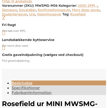
Tilføj til ønskeliste
Varenummer (SKU):
MWSMG-M06
Kategorier:
1000-1999,-
,
Dameure
,
Gaveidéer
,
Konfirmationsgaver
,
Mors dags gaver
,
Studentergaver
,
Ure
,
Valentinsgaver
Tag:
Rosefield
Z
Fri fragt
Ved køb over 499,-

Landsdækkende bytteservice
Byt nemt dine varer.

Gratis gaveindpakning (vælges ved checkout)
Flot gaveindpakning.
Beskrivelse
Specifikationer
Fabrikantinformation
Rosefield ur MINI MWSMG-