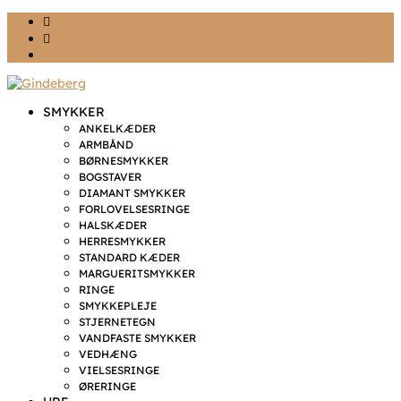
Ønskeliste
Min konto
kr. 0,00
SMYKKER
ANKELKÆDER
ARMBÅND
BØRNESMYKKER
BOGSTAVER
DIAMANT SMYKKER
FORLOVELSESRINGE
HALSKÆDER
HERRESMYKKER
STANDARD KÆDER
MARGUERITSMYKKER
RINGE
SMYKKEPLEJE
STJERNETEGN
VANDFASTE SMYKKER
VEDHÆNG
VIELSESRINGE
ØRERINGE