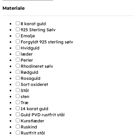
Materiale
8 karat guld
925 Sterling Sølv
Emalje
Forgyldt 925 sterling sølv
Hvidguld
læder
Perler
Rhodineret sølv
Rødguld
Rosaguld
Sort oxideret
Stål
sten
Træ
14 karat guld
Guld PVD rustfrit stål
Kunstlæder
Ruskind
Rustfrit stål