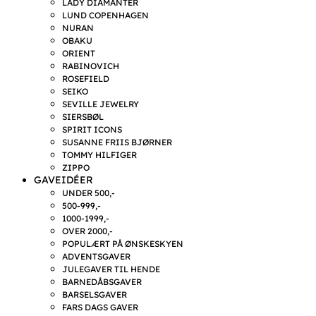
LADY DIAMANTER
LUND COPENHAGEN
NURAN
OBAKU
ORIENT
RABINOVICH
ROSEFIELD
SEIKO
SEVILLE JEWELRY
SIERSBØL
SPIRIT ICONS
SUSANNE FRIIS BJØRNER
TOMMY HILFIGER
ZIPPO
GAVEIDÉER
UNDER 500,-
500-999,-
1000-1999,-
OVER 2000,-
POPULÆRT PÅ ØNSKESKYEN
ADVENTSGAVER
JULEGAVER TIL HENDE
BARNEDÅBSGAVER
BARSELSGAVER
FARS DAGS GAVER