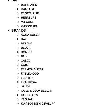
URE
BØRNEURE
DAMEURE
DIGITALURE
HERREURE
VÆGURE
VÆKKEURE
BRANDS
AQUA DULCE
BAY
BERING
BLUSH
BONETT
BNH
CASIO
CO88
DIAMOND STAR
FABLEWOOD
FESTINA
FRANK1967
GUESS
GULD & SØLV DESIGN
HUGO BOSS
JAGUAR
KAY BOJESEN JEWELRY