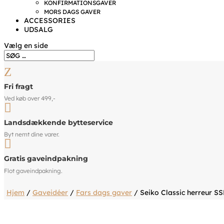
KONFIRMATIONSGAVER
MORS DAGS GAVER
ACCESSORIES
UDSALG
Vælg en side
Z
Fri fragt
Ved køb over 499,-

Landsdækkende bytteservice
Byt nemt dine varer.

Gratis gaveindpakning
Flot gaveindpakning.
Hjem
/
Gaveidéer
/
Fars dags gaver
/ Seiko Classic herreur S