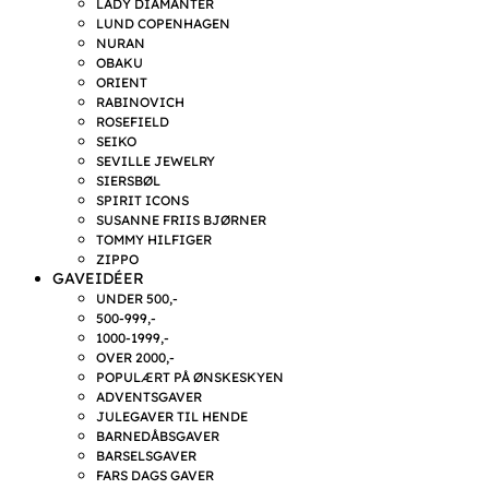
LADY DIAMANTER
LUND COPENHAGEN
NURAN
OBAKU
ORIENT
RABINOVICH
ROSEFIELD
SEIKO
SEVILLE JEWELRY
SIERSBØL
SPIRIT ICONS
SUSANNE FRIIS BJØRNER
TOMMY HILFIGER
ZIPPO
GAVEIDÉER
UNDER 500,-
500-999,-
1000-1999,-
OVER 2000,-
POPULÆRT PÅ ØNSKESKYEN
ADVENTSGAVER
JULEGAVER TIL HENDE
BARNEDÅBSGAVER
BARSELSGAVER
FARS DAGS GAVER