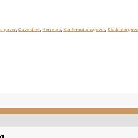
s gaver
,
Gaveidéer
,
Herreure
,
Konfirmationsgaver
,
Studentergave
1