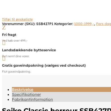
Tilføj til ønskeliste
Varenummer (SKU):
SSB427P1
Kategorier:
1000-1999,-
,
Fars dag
Z
Fri fragt
Ved køb over 499,-

Landsdækkende bytteservice
Byt nemt dine varer.

Gratis gaveindpakning (vælges ved checkout)
Flot gaveindpakning.
Beskrivelse
Specifikationer
Fabrikantinformation
Seiko Classic herreur SSB427P