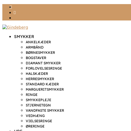
Ønskeliste
Min konto
kr. 0,00
SMYKKER
ANKELKÆDER
ARMBÅND
BØRNESMYKKER
BOGSTAVER
DIAMANT SMYKKER
FORLOVELSESRINGE
HALSKÆDER
HERRESMYKKER
STANDARD KÆDER
MARGUERITSMYKKER
RINGE
SMYKKEPLEJE
STJERNETEGN
VANDFASTE SMYKKER
VEDHÆNG
VIELSESRINGE
ØRERINGE