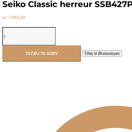
Seiko Classic herreur SSB427P
kr.
1.995,00
Seiko
Classic
herreur
SSB427P1
antal
TILFØJ TIL KURV
Tilføj til Ønskeskyen