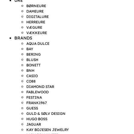
URE
BØRNEURE
DAMEURE
DIGITALURE
HERREURE
VÆGURE
VÆKKEURE
BRANDS
AQUA DULCE
BAY
BERING
BLUSH
BONETT
BNH
CASIO
CO88
DIAMOND STAR
FABLEWOOD
FESTINA
FRANK1967
GUESS
GULD & SØLV DESIGN
HUGO BOSS
JAGUAR
KAY BOJESEN JEWELRY