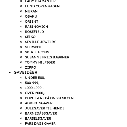
LADY DIAMANTER
LUND COPENHAGEN
NURAN
OBAKU
ORIENT
RABINOVICH
ROSEFIELD
SEIKO
SEVILLE JEWELRY
SIERSBØL
SPIRIT ICONS
SUSANNE FRIIS BJØRNER
TOMMY HILFIGER
ZIPPO
GAVEIDÉER
UNDER 500,-
500-999,-
1000-1999,-
OVER 2000,-
POPULÆRT PÅ ØNSKESKYEN
ADVENTSGAVER
JULEGAVER TIL HENDE
BARNEDÅBSGAVER
BARSELSGAVER
FARS DAGS GAVER