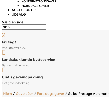
KONFIRMATIONSGAVER
MORS DAGS GAVER
ACCESSORIES
UDSALG
Vælg en side
Z
Fri fragt
Ved køb over 499,-

Landsdækkende bytteservice
Byt nemt dine varer.

Gratis gaveindpakning
Flot gaveindpakning.
Hjem
/
Gaveidéer
/
Fars dags gaver
/ Seiko Presage Automati