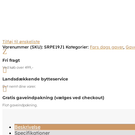
Tilføj til ønskeliste
Varenummer (SKU):
SRPE19J1
Kategorier:
Fars dags gaver
,
Gav
Z
Fri fragt
Ved køb over 499,-

Landsdækkende bytteservice
Byt nemt dine varer.

Gratis gaveindpakning (vælges ved checkout)
Flot gaveindpakning.
Beskrivelse
Specifikationer