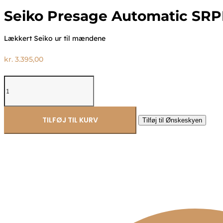
Seiko Presage Automatic SRP
Lækkert Seiko ur til mændene
kr.
3.395,00
Seiko
Presage
Automatic
SRPE19J1
antal
TILFØJ TIL KURV
Tilføj til Ønskeskyen