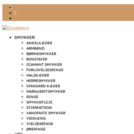
Ønskeliste
Min konto
kr. 0,00
SMYKKER
ANKELKÆDER
ARMBÅND
BØRNESMYKKER
BOGSTAVER
DIAMANT SMYKKER
FORLOVELSESRINGE
HALSKÆDER
HERRESMYKKER
STANDARD KÆDER
MARGUERITSMYKKER
RINGE
SMYKKEPLEJE
STJERNETEGN
VANDFASTE SMYKKER
VEDHÆNG
VIELSESRINGE
ØRERINGE