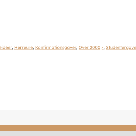
eidéer
,
Herreure
,
Konfirmationsgaver
,
Over 2000,-
,
Studentergave