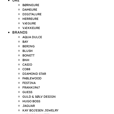
URE
BØRNEURE
DAMEURE
DIGITALURE
HERREURE
VÆGURE
VÆKKEURE
BRANDS
AQUA DULCE
BAY
BERING
BLUSH
BONETT
BNH
CASIO
CO88
DIAMOND STAR
FABLEWOOD
FESTINA
FRANK1967
GUESS
GULD & SØLV DESIGN
HUGO BOSS
JAGUAR
KAY BOJESEN JEWELRY