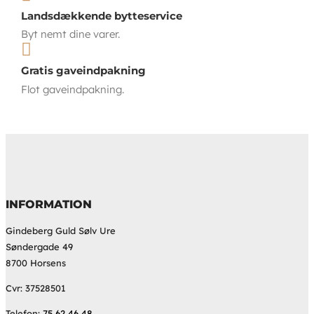
Landsdækkende bytteservice
Byt nemt dine varer.

Gratis gaveindpakning
Flot gaveindpakning.
INFORMATION
Gindeberg Guld Sølv Ure
Søndergade 49
8700 Horsens
Cvr: 37528501
Telefon:
75 62 46 48