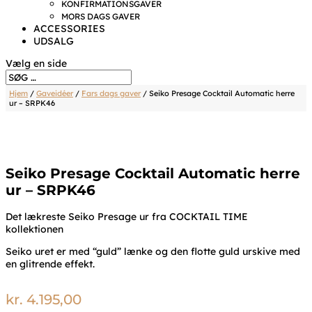
KONFIRMATIONSGAVER
MORS DAGS GAVER
ACCESSORIES
UDSALG
Vælg en side
Hjem
/
Gaveidéer
/
Fars dags gaver
/ Seiko Presage Cocktail Automatic herre
ur – SRPK46
Seiko Presage Cocktail Automatic herre
ur – SRPK46
Det lækreste Seiko Presage ur fra COCKTAIL TIME
kollektionen
Seiko uret er med “guld” lænke og den flotte guld urskive med
en glitrende effekt.
kr.
4.195,00