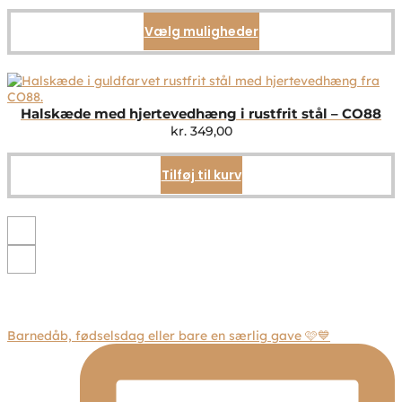
Vælg muligheder
Dette
vare
har
flere
varianter.
Mulighederne
Halskæde med hjertevedhæng i rustfrit stål – CO88
kan
kr.
349,00
vælges
på
Tilføj til kurv
varesiden
Barnedåb, fødselsdag eller bare en særlig gave 🩷💙