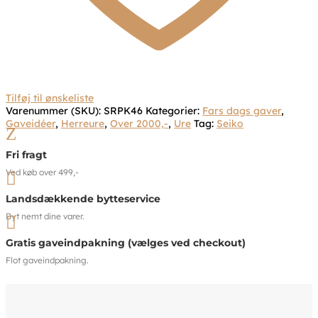
Tilføj til ønskeliste
Varenummer (SKU):
SRPK46
Kategorier:
Fars dags gaver
,
Gaveidéer
,
Herreure
,
Over 2000,-
,
Ure
Tag:
Seiko
Z
Fri fragt
Ved køb over 499,-

Landsdækkende bytteservice
Byt nemt dine varer.

Gratis gaveindpakning (vælges ved checkout)
Flot gaveindpakning.