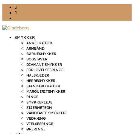
Ønskeliste
Min konto
kr. 0,00
SMYKKER
ANKELKÆDER
ARMBÅND
BØRNESMYKKER
BOGSTAVER
DIAMANT SMYKKER
FORLOVELSESRINGE
HALSKÆDER
HERRESMYKKER
STANDARD KÆDER
MARGUERITSMYKKER
RINGE
SMYKKEPLEJE
STJERNETEGN
VANDFASTE SMYKKER
VEDHÆNG
VIELSESRINGE
ØRERINGE