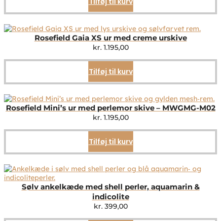
Tilføj til kurv
Rosefield Gaia XS ur med creme urskive
kr.
1.195,00
Tilføj til kurv
Rosefield Mini’s ur med perlemor skive – MWGMG-M02
kr.
1.195,00
Tilføj til kurv
Sølv ankelkæde med shell perler, aquamarin &
indicolite
kr.
399,00