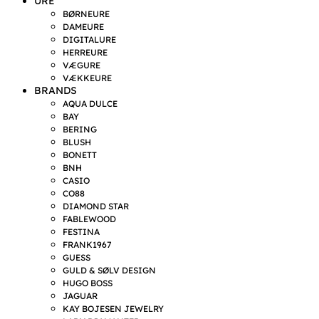
URE
BØRNEURE
DAMEURE
DIGITALURE
HERREURE
VÆGURE
VÆKKEURE
BRANDS
AQUA DULCE
BAY
BERING
BLUSH
BONETT
BNH
CASIO
CO88
DIAMOND STAR
FABLEWOOD
FESTINA
FRANK1967
GUESS
GULD & SØLV DESIGN
HUGO BOSS
JAGUAR
KAY BOJESEN JEWELRY