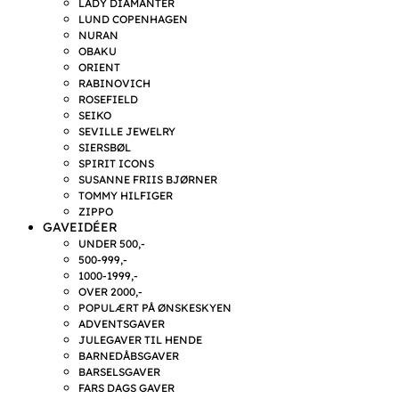
LADY DIAMANTER
LUND COPENHAGEN
NURAN
OBAKU
ORIENT
RABINOVICH
ROSEFIELD
SEIKO
SEVILLE JEWELRY
SIERSBØL
SPIRIT ICONS
SUSANNE FRIIS BJØRNER
TOMMY HILFIGER
ZIPPO
GAVEIDÉER
UNDER 500,-
500-999,-
1000-1999,-
OVER 2000,-
POPULÆRT PÅ ØNSKESKYEN
ADVENTSGAVER
JULEGAVER TIL HENDE
BARNEDÅBSGAVER
BARSELSGAVER
FARS DAGS GAVER