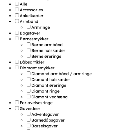
Alle
Accessories
Ankelkæder
Armbånd
Armringe
Bogstaver
Børnesmykker
Børne armbånd
Børne halskæder
Børne øreringe
Dåbsartikler
Diamant smykker
Diamand armbånd / armringe
Diamant halskæder
Diamant øreringe
Diamant ringe
Diamant vedhæng
Forlovelsesringe
Gaveidéer
Adventsgaver
Barnedåbsgaver
Barselsgaver