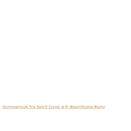
Sommerlook fra Spirit Icons ☀️🌸 #spiriticons #smy