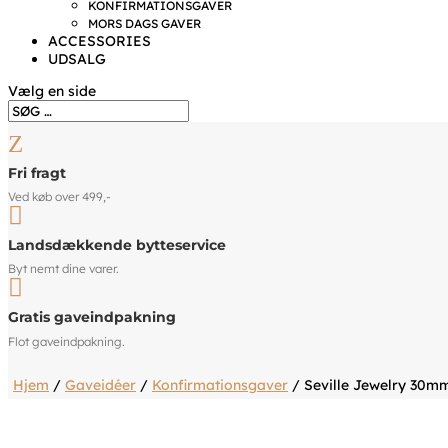
KONFIRMATIONSGAVER
MORS DAGS GAVER
ACCESSORIES
UDSALG
Vælg en side
Z
Fri fragt
Ved køb over 499,-

Landsdækkende bytteservice
Byt nemt dine varer.

Gratis gaveindpakning
Flot gaveindpakning.
Hjem
/
Gaveidéer
/
Konfirmationsgaver
/ Seville Jewelry 30mm