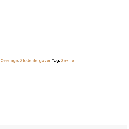
,
Øreringe
,
Studentergaver
Tag:
Seville