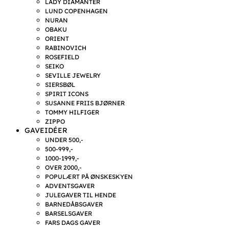
LADY DIAMANTER
LUND COPENHAGEN
NURAN
OBAKU
ORIENT
RABINOVICH
ROSEFIELD
SEIKO
SEVILLE JEWELRY
SIERSBØL
SPIRIT ICONS
SUSANNE FRIIS BJØRNER
TOMMY HILFIGER
ZIPPO
GAVEIDÉER
UNDER 500,-
500-999,-
1000-1999,-
OVER 2000,-
POPULÆRT PÅ ØNSKESKYEN
ADVENTSGAVER
JULEGAVER TIL HENDE
BARNEDÅBSGAVER
BARSELSGAVER
FARS DAGS GAVER