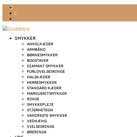
Ønskeliste
Min konto
kr. 0,00
SMYKKER
ANKELKÆDER
ARMBÅND
BØRNESMYKKER
BOGSTAVER
DIAMANT SMYKKER
FORLOVELSESRINGE
HALSKÆDER
HERRESMYKKER
STANDARD KÆDER
MARGUERITSMYKKER
RINGE
SMYKKEPLEJE
STJERNETEGN
VANDFASTE SMYKKER
VEDHÆNG
VIELSESRINGE
ØRERINGE