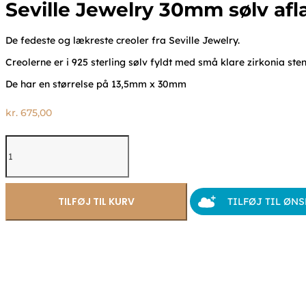
Seville Jewelry 30mm sølv afl
De fedeste og lækreste creoler fra Seville Jewelry.
Creolerne er i 925 sterling sølv fyldt med små klare zirkonia sten
De har en størrelse på 13,5mm x 30mm
kr.
675,00
Seville
Jewelry
30mm
sølv
aflange
TILFØJ TIL KURV
TILFØJ TIL ØN
creoler
11448
antal