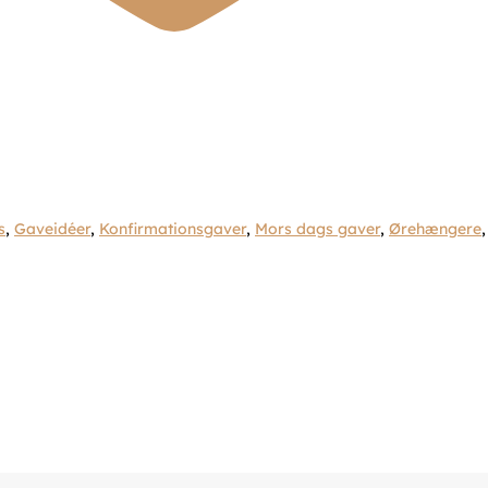
s
,
Gaveidéer
,
Konfirmationsgaver
,
Mors dags gaver
,
Ørehængere