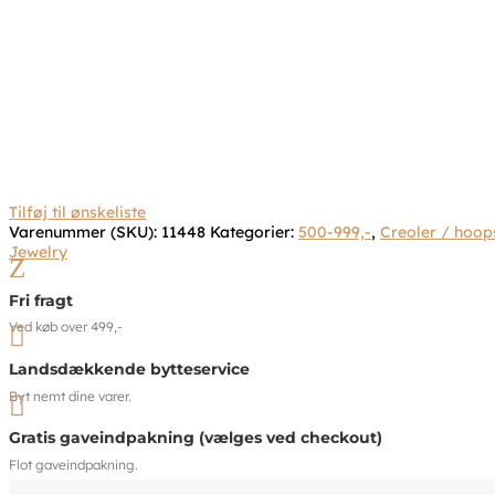
Tilføj til ønskeliste
Varenummer (SKU):
11448
Kategorier:
500-999,-
,
Creoler / hoop
Jewelry
Z
Fri fragt
Ved køb over 499,-

Landsdækkende bytteservice
Byt nemt dine varer.

Gratis gaveindpakning (vælges ved checkout)
Flot gaveindpakning.