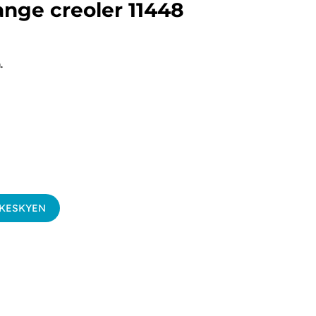
ange creoler 11448
.
SKESKYEN