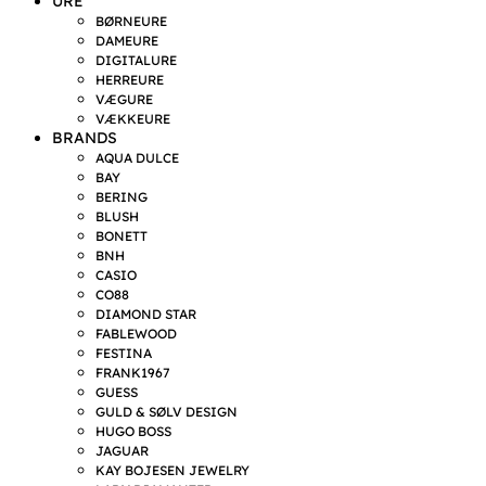
URE
BØRNEURE
DAMEURE
DIGITALURE
HERREURE
VÆGURE
VÆKKEURE
BRANDS
AQUA DULCE
BAY
BERING
BLUSH
BONETT
BNH
CASIO
CO88
DIAMOND STAR
FABLEWOOD
FESTINA
FRANK1967
GUESS
GULD & SØLV DESIGN
HUGO BOSS
JAGUAR
KAY BOJESEN JEWELRY