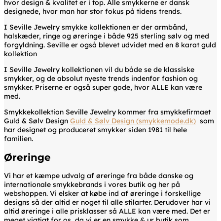
hvor design & kvalitet er i top. Alle smykkerne er dansk
designede, hvor man har stor fokus på tidens trends.
I Seville Jewelry smykke kollektionen er der armbånd,
halskæder, ringe og øreringe i både 925 sterling sølv og med
forgyldning. Seville er også blevet udvidet med en 8 karat guld
kollektion
I Seville Jewelry kollektionen vil du både se de klassiske
smykker, og de absolut nyeste trends indenfor fashion og
smykker. Priserne er også super gode, hvor ALLE kan være
med.
Smykkekollektion Seville Jewelry kommer fra smykkefirmaet
Guld & Sølv Design
Guld & Sølv Design (smykkemode.dk)
som
har designet og produceret smykker siden 1981 til hele
familien.
Øreringe
Vi har et kæmpe udvalg af øreringe fra både danske og
internationale smykkebrands i vores butik og her på
webshoppen. Vi elsker at købe ind af øreringe i forskellige
designs så der altid er noget til alle stilarter. Derudover har vi
altid øreringe i alle prisklasser så ALLE kan være med. Det er
meget vigtigt for os, da vi er en smykke & ur butik som