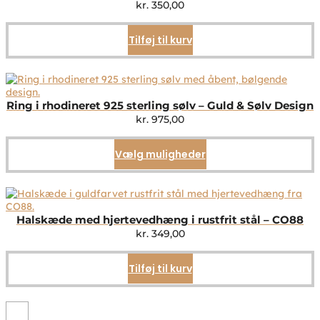
kr.
350,00
Tilføj til kurv
Ring i rhodineret 925 sterling sølv – Guld & Sølv Design
kr.
975,00
Vælg muligheder
Dette
vare
har
flere
varianter.
Mulighederne
Halskæde med hjertevedhæng i rustfrit stål – CO88
kan
kr.
349,00
vælges
på
Tilføj til kurv
varesiden