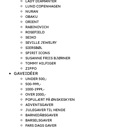
LADY DIAMANTER
LUND COPENHAGEN
NURAN
OBAKU
ORIENT
RABINOVICH
ROSEFIELD
SEIKO
SEVILLE JEWELRY
SIERSBØL
SPIRIT ICONS
SUSANNE FRIIS BJØRNER
TOMMY HILFIGER
ZIPPO
GAVEIDÉER
UNDER 500,-
500-999,-
1000-1999,-
OVER 2000,-
POPULÆRT PÅ ØNSKESKYEN
ADVENTSGAVER
JULEGAVER TIL HENDE
BARNEDÅBSGAVER
BARSELSGAVER
FARS DAGS GAVER