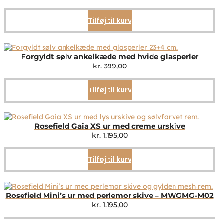
Tilføj til kurv
Forgyldt sølv ankelkæde med hvide glasperler
kr.
399,00
Tilføj til kurv
Rosefield Gaia XS ur med creme urskive
kr.
1.195,00
Tilføj til kurv
Rosefield Mini’s ur med perlemor skive – MWGMG-M02
kr.
1.195,00