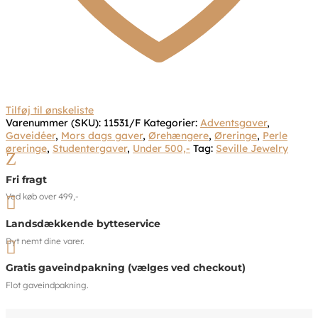
Tilføj til ønskeliste
Varenummer (SKU):
11531/F
Kategorier:
Adventsgaver
,
Gaveidéer
,
Mors dags gaver
,
Ørehængere
,
Øreringe
,
Perle
øreringe
,
Studentergaver
,
Under 500,-
Tag:
Seville Jewelry
Z
Fri fragt
Ved køb over 499,-

Landsdækkende bytteservice
Byt nemt dine varer.

Gratis gaveindpakning (vælges ved checkout)
Flot gaveindpakning.