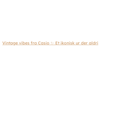
Vintage vibes fra Casio ✨ Et ikonisk ur der aldri