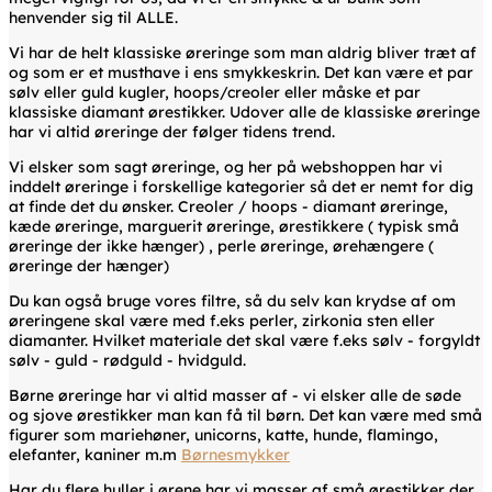
henvender sig til ALLE.
Vi har de helt klassiske øreringe som man aldrig bliver træt af
og som er et musthave i ens smykkeskrin. Det kan være et par
sølv eller guld kugler, hoops/creoler eller måske et par
klassiske diamant ørestikker. Udover alle de klassiske øreringe
har vi altid øreringe der følger tidens trend.
Vi elsker som sagt øreringe, og her på webshoppen har vi
inddelt øreringe i forskellige kategorier så det er nemt for dig
at finde det du ønsker. Creoler / hoops - diamant øreringe,
kæde øreringe, marguerit øreringe, ørestikkere ( typisk små
øreringe der ikke hænger) , perle øreringe, ørehængere (
øreringe der hænger)
Du kan også bruge vores filtre, så du selv kan krydse af om
øreringene skal være med f.eks perler, zirkonia sten eller
diamanter. Hvilket materiale det skal være f.eks sølv - forgyldt
sølv - guld - rødguld - hvidguld.
Børne øreringe har vi altid masser af - vi elsker alle de søde
og sjove ørestikker man kan få til børn. Det kan være med små
figurer som mariehøner, unicorns, katte, hunde, flamingo,
elefanter, kaniner m.m
Børnesmykker
Har du flere huller i ørene har vi masser af små ørestikker der