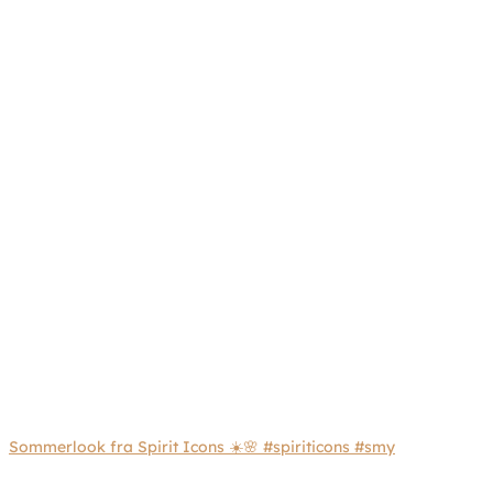
Sommerlook fra Spirit Icons ☀️🌸 #spiriticons #smy