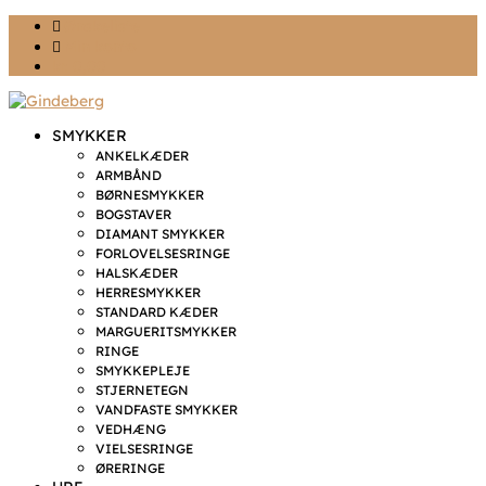
Ønskeliste
Min konto
kr. 0,00
SMYKKER
ANKELKÆDER
ARMBÅND
BØRNESMYKKER
BOGSTAVER
DIAMANT SMYKKER
FORLOVELSESRINGE
HALSKÆDER
HERRESMYKKER
STANDARD KÆDER
MARGUERITSMYKKER
RINGE
SMYKKEPLEJE
STJERNETEGN
VANDFASTE SMYKKER
VEDHÆNG
VIELSESRINGE
ØRERINGE