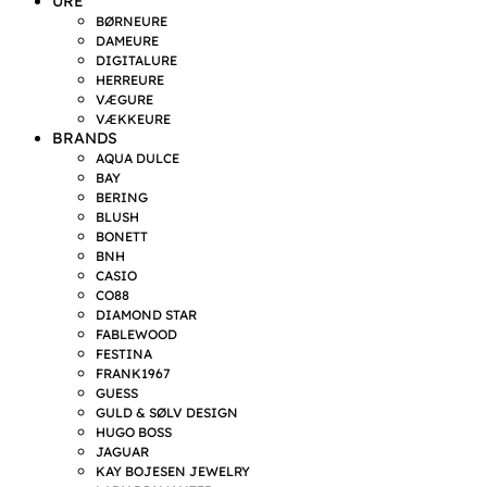
URE
BØRNEURE
DAMEURE
DIGITALURE
HERREURE
VÆGURE
VÆKKEURE
BRANDS
AQUA DULCE
BAY
BERING
BLUSH
BONETT
BNH
CASIO
CO88
DIAMOND STAR
FABLEWOOD
FESTINA
FRANK1967
GUESS
GULD & SØLV DESIGN
HUGO BOSS
JAGUAR
KAY BOJESEN JEWELRY