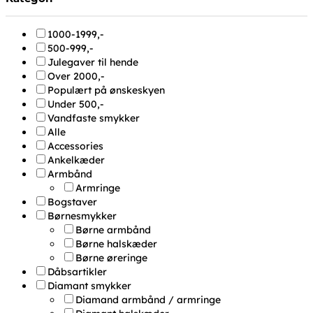
1000-1999,-
500-999,-
Julegaver til hende
Over 2000,-
Populært på ønskeskyen
Under 500,-
Vandfaste smykker
Alle
Accessories
Ankelkæder
Armbånd
Armringe
Bogstaver
Børnesmykker
Børne armbånd
Børne halskæder
Børne øreringe
Dåbsartikler
Diamant smykker
Diamand armbånd / armringe