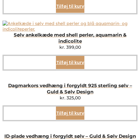
Tilføj til kurv
Sølv ankelkæde med shell perler, aquamarin &
indicolite
kr.
399,00
Tilføj til kurv
Dagmarkors vedhæng i forgyldt 925 sterling sølv –
Guld & Sølv Design
kr.
325,00
Tilføj til kurv
ID‑plade vedhæng i forgyldt sølv – Guld & Sølv Design