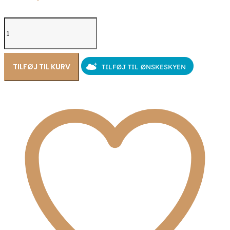
Seville
Jewelry
cirkel
forgyldte
øreringe
TILFØJ TIL KURV
TILFØJ TIL ØNSKESKYEN
med
perle
11531/F
antal