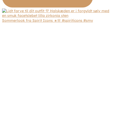
Sommerlook fra Spirit Icons ☀️🌸 #spiriticons #smy