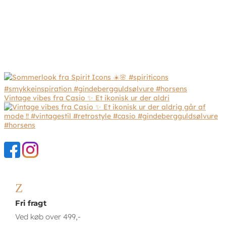
Vintage vibes fra Casio ✨ Et ikonisk ur der aldri
Z
Fri fragt
Ved køb over 499,-