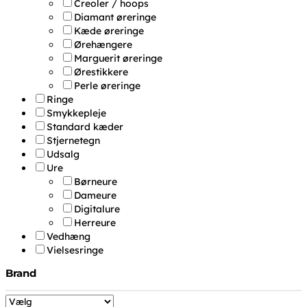
Creoler / hoops
Diamant øreringe
Kæde øreringe
Ørehængere
Marguerit øreringe
Ørestikkere
Perle øreringe
Ringe
Smykkepleje
Standard kæder
Stjernetegn
Udsalg
Ure
Børneure
Dameure
Digitalure
Herreure
Vedhæng
Vielsesringe
Brand