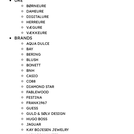
URE
BØRNEURE
DAMEURE
DIGITALURE
HERREURE
VÆGURE
VÆKKEURE
BRANDS
AQUA DULCE
BAY
BERING
BLUSH
BONETT
BNH
CASIO
CO88
DIAMOND STAR
FABLEWOOD
FESTINA
FRANK1967
GUESS
GULD & SØLV DESIGN
HUGO BOSS
JAGUAR
KAY BOJESEN JEWELRY