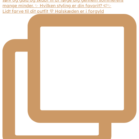
Lidt farve til dit outfit 💜 Halskæden er i forgyld