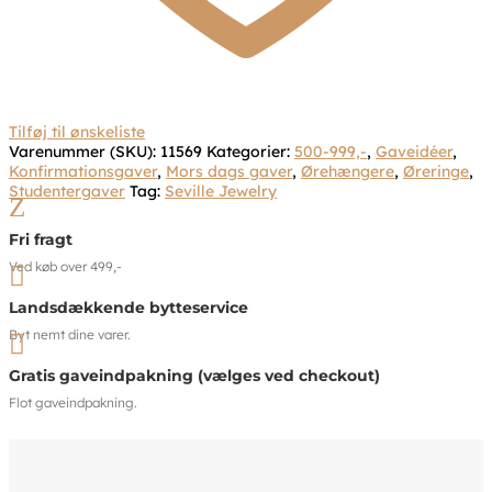
Tilføj til ønskeliste
Varenummer (SKU):
11569
Kategorier:
500-999,-
,
Gaveidéer
,
Konfirmationsgaver
,
Mors dags gaver
,
Ørehængere
,
Øreringe
,
Studentergaver
Tag:
Seville Jewelry
Z
Fri fragt
Ved køb over 499,-

Landsdækkende bytteservice
Byt nemt dine varer.

Gratis gaveindpakning (vælges ved checkout)
Flot gaveindpakning.