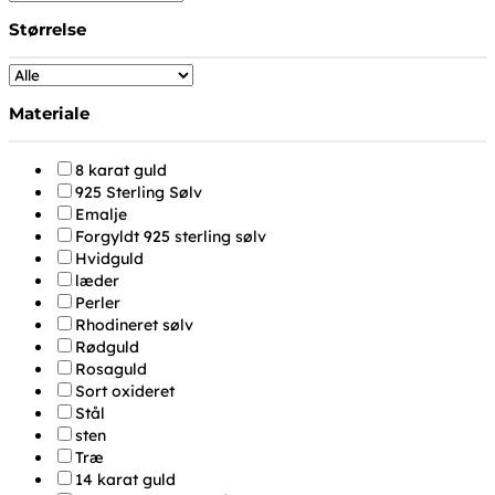
Størrelse
Materiale
8 karat guld
925 Sterling Sølv
Emalje
Forgyldt 925 sterling sølv
Hvidguld
læder
Perler
Rhodineret sølv
Rødguld
Rosaguld
Sort oxideret
Stål
sten
Træ
14 karat guld