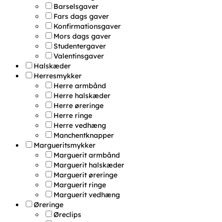
Barselsgaver
Fars dags gaver
Konfirmationsgaver
Mors dags gaver
Studentergaver
Valentinsgaver
Halskæder
Herresmykker
Herre armbånd
Herre halskæder
Herre øreringe
Herre ringe
Herre vedhæng
Manchentknapper
Margueritsmykker
Marguerit armbånd
Marguerit halskæder
Marguerit øreringe
Marguerit ringe
Marguerit vedhæng
Øreringe
Øreclips