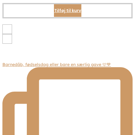
vælges
på
Tilføj til kurv
varesiden
Barnedåb, fødselsdag eller bare en særlig gave 🩷💙