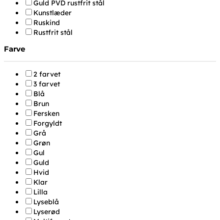
Guld PVD rustfrit stål
Kunstlæder
Ruskind
Rustfrit stål
Farve
2 farvet
3 farvet
Blå
Brun
Fersken
Forgyldt
Grå
Grøn
Gul
Guld
Hvid
Klar
Lilla
Lyseblå
Lyserød