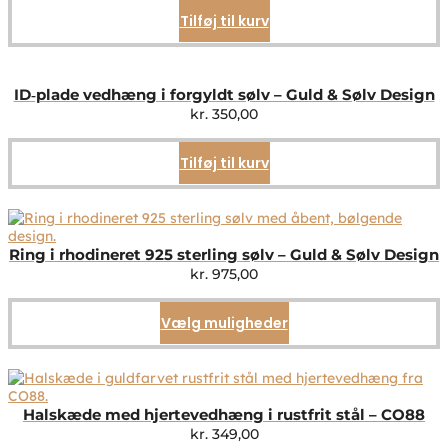
Tilføj til kurv
ID‑plade vedhæng i forgyldt sølv – Guld & Sølv Design
kr.
350,00
Tilføj til kurv
Ring i rhodineret 925 sterling sølv – Guld & Sølv Design
kr.
975,00
Vælg muligheder
Dette
vare
har
flere
varianter.
Mulighederne
Halskæde med hjertevedhæng i rustfrit stål – CO88
kan
kr.
349,00