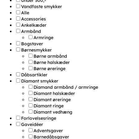
Under 500,-
Vandfaste smykker
Alle
Accessories
Ankelkæder
Armbånd
Armringe
Bogstaver
Børnesmykker
Børne armbånd
Børne halskæder
Børne øreringe
Dåbsartikler
Diamant smykker
Diamand armbånd / armringe
Diamant halskæder
Diamant øreringe
Diamant ringe
Diamant vedhæng
Forlovelsesringe
Gaveidéer
Adventsgaver
Barnedåbsgaver