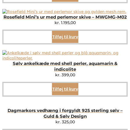
Rosefield Mini’s ur med perlemor skive – MWGMG-M02
kr.
1.195,00
Tilføj til kurv
Sølv ankelkæde med shell perler, aquamarin &
indicolite
kr.
399,00
Tilføj til kurv
Dagmarkors vedhæng i forgyldt 925 sterling sølv –
Guld & Sølv Design
kr.
325,00