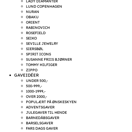
LADY DIAMANTER
LUND COPENHAGEN
NURAN
OBAKU
ORIENT
RABINOVICH
ROSEFIELD
SEIKO
SEVILLE JEWELRY
SIERSBØL
SPIRIT ICONS
SUSANNE FRIIS BJØRNER
TOMMY HILFIGER
ZIPPO
GAVEIDÉER
UNDER 500,-
500-999,-
1000-1999,-
OVER 2000,-
POPULÆRT PÅ ØNSKESKYEN
ADVENTSGAVER
JULEGAVER TIL HENDE
BARNEDÅBSGAVER
BARSELSGAVER
FARS DAGS GAVER