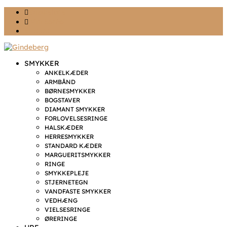
Ønskeliste
Min konto
kr. 0,00
SMYKKER
ANKELKÆDER
ARMBÅND
BØRNESMYKKER
BOGSTAVER
DIAMANT SMYKKER
FORLOVELSESRINGE
HALSKÆDER
HERRESMYKKER
STANDARD KÆDER
MARGUERITSMYKKER
RINGE
SMYKKEPLEJE
STJERNETEGN
VANDFASTE SMYKKER
VEDHÆNG
VIELSESRINGE
ØRERINGE