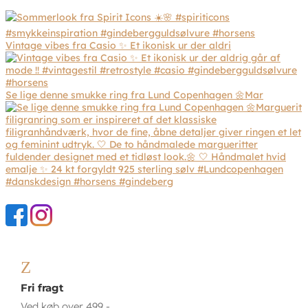
Vintage vibes fra Casio ✨ Et ikonisk ur der aldri
Se lige denne smukke ring fra Lund Copenhagen 🌼Mar
Z
Fri fragt
Ved køb over 499,-