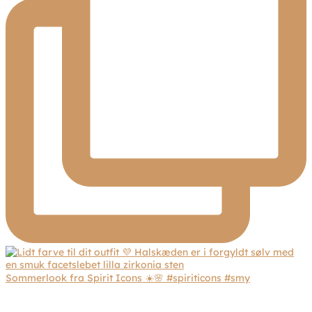
Sommerlook fra Spirit Icons ☀️🌸 #spiriticons #smy