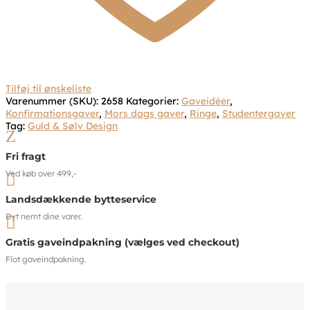
Tilføj til ønskeliste
Varenummer (SKU):
2658
Kategorier:
Gaveidéer
,
Konfirmationsgaver
,
Mors dags gaver
,
Ringe
,
Studentergaver
Tag:
Guld & Sølv Design
Z
Fri fragt
Ved køb over 499,-

Landsdækkende bytteservice
Byt nemt dine varer.

Gratis gaveindpakning (vælges ved checkout)
Flot gaveindpakning.