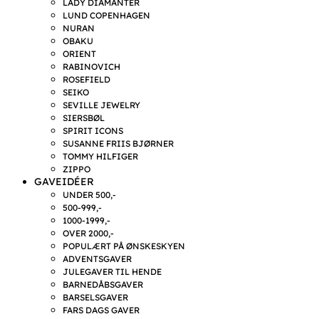
LADY DIAMANTER
LUND COPENHAGEN
NURAN
OBAKU
ORIENT
RABINOVICH
ROSEFIELD
SEIKO
SEVILLE JEWELRY
SIERSBØL
SPIRIT ICONS
SUSANNE FRIIS BJØRNER
TOMMY HILFIGER
ZIPPO
GAVEIDÉER
UNDER 500,-
500-999,-
1000-1999,-
OVER 2000,-
POPULÆRT PÅ ØNSKESKYEN
ADVENTSGAVER
JULEGAVER TIL HENDE
BARNEDÅBSGAVER
BARSELSGAVER
FARS DAGS GAVER