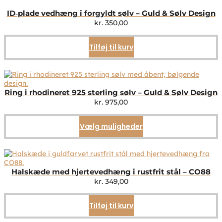
ID‑plade vedhæng i forgyldt sølv – Guld & Sølv Design
kr.
350,00
Tilføj til kurv
Ring i rhodineret 925 sterling sølv – Guld & Sølv Design
kr.
975,00
Vælg muligheder
Dette
vare
har
flere
varianter.
Mulighederne
Halskæde med hjertevedhæng i rustfrit stål – CO88
kan
kr.
349,00
vælges
på
Tilføj til kurv
varesiden