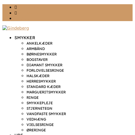
Ønskeliste
Min konto
kr. 0,00
SMYKKER
ANKELKÆDER
ARMBÅND
BØRNESMYKKER
BOGSTAVER
DIAMANT SMYKKER
FORLOVELSESRINGE
HALSKÆDER
HERRESMYKKER
STANDARD KÆDER
MARGUERITSMYKKER
RINGE
SMYKKEPLEJE
STJERNETEGN
VANDFASTE SMYKKER
VEDHÆNG
VIELSESRINGE
ØRERINGE