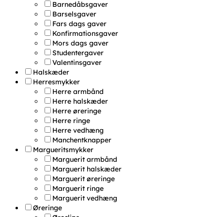
Barnedåbsgaver
Barselsgaver
Fars dags gaver
Konfirmationsgaver
Mors dags gaver
Studentergaver
Valentinsgaver
Halskæder
Herresmykker
Herre armbånd
Herre halskæder
Herre øreringe
Herre ringe
Herre vedhæng
Manchentknapper
Margueritsmykker
Marguerit armbånd
Marguerit halskæder
Marguerit øreringe
Marguerit ringe
Marguerit vedhæng
Øreringe