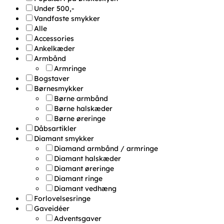
Under 500,-
Vandfaste smykker
Alle
Accessories
Ankelkæder
Armbånd
Armringe
Bogstaver
Børnesmykker
Børne armbånd
Børne halskæder
Børne øreringe
Dåbsartikler
Diamant smykker
Diamand armbånd / armringe
Diamant halskæder
Diamant øreringe
Diamant ringe
Diamant vedhæng
Forlovelsesringe
Gaveidéer
Adventsgaver