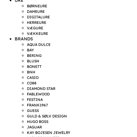
URE
BØRNEURE
DAMEURE
DIGITALURE
HERREURE
VÆGURE
VÆKKEURE
BRANDS
AQUA DULCE
BAY
BERING
BLUSH
BONETT
BNH
CASIO
CO88
DIAMOND STAR
FABLEWOOD
FESTINA
FRANK1967
GUESS
GULD & SØLV DESIGN
HUGO BOSS
JAGUAR
KAY BOJESEN JEWELRY