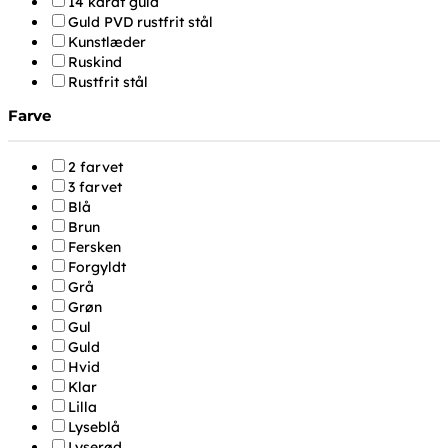
14 karat guld
Guld PVD rustfrit stål
Kunstlæder
Ruskind
Rustfrit stål
Farve
2 farvet
3 farvet
Blå
Brun
Fersken
Forgyldt
Grå
Grøn
Gul
Guld
Hvid
Klar
Lilla
Lyseblå
Lyserød