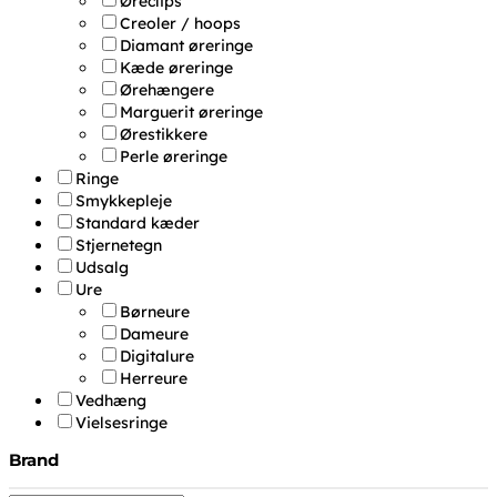
Øreclips
Creoler / hoops
Diamant øreringe
Kæde øreringe
Ørehængere
Marguerit øreringe
Ørestikkere
Perle øreringe
Ringe
Smykkepleje
Standard kæder
Stjernetegn
Udsalg
Ure
Børneure
Dameure
Digitalure
Herreure
Vedhæng
Vielsesringe
Brand