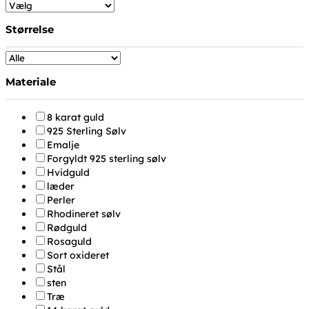
Størrelse
Materiale
8 karat guld
925 Sterling Sølv
Emalje
Forgyldt 925 sterling sølv
Hvidguld
læder
Perler
Rhodineret sølv
Rødguld
Rosaguld
Sort oxideret
Stål
sten
Træ