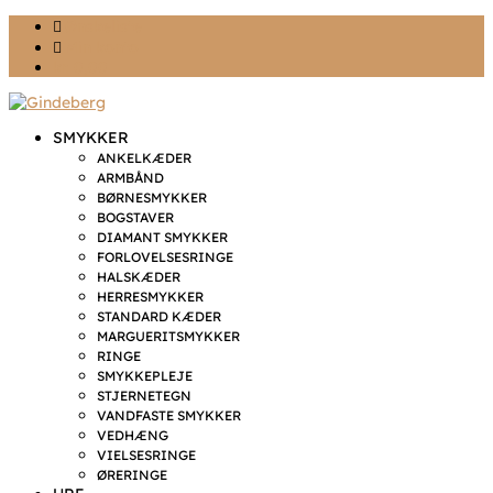
Ønskeliste
Min konto
kr. 0,00
SMYKKER
ANKELKÆDER
ARMBÅND
BØRNESMYKKER
BOGSTAVER
DIAMANT SMYKKER
FORLOVELSESRINGE
HALSKÆDER
HERRESMYKKER
STANDARD KÆDER
MARGUERITSMYKKER
RINGE
SMYKKEPLEJE
STJERNETEGN
VANDFASTE SMYKKER
VEDHÆNG
VIELSESRINGE
ØRERINGE