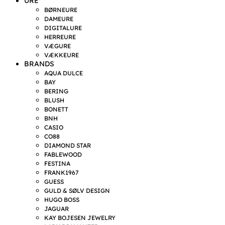
URE
BØRNEURE
DAMEURE
DIGITALURE
HERREURE
VÆGURE
VÆKKEURE
BRANDS
AQUA DULCE
BAY
BERING
BLUSH
BONETT
BNH
CASIO
CO88
DIAMOND STAR
FABLEWOOD
FESTINA
FRANK1967
GUESS
GULD & SØLV DESIGN
HUGO BOSS
JAGUAR
KAY BOJESEN JEWELRY