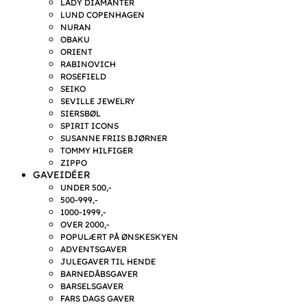
LADY DIAMANTER
LUND COPENHAGEN
NURAN
OBAKU
ORIENT
RABINOVICH
ROSEFIELD
SEIKO
SEVILLE JEWELRY
SIERSBØL
SPIRIT ICONS
SUSANNE FRIIS BJØRNER
TOMMY HILFIGER
ZIPPO
GAVEIDÉER
UNDER 500,-
500-999,-
1000-1999,-
OVER 2000,-
POPULÆRT PÅ ØNSKESKYEN
ADVENTSGAVER
JULEGAVER TIL HENDE
BARNEDÅBSGAVER
BARSELSGAVER
FARS DAGS GAVER