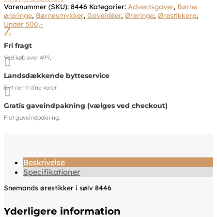
Varenummer (SKU):
8446
Kategorier:
Adventsgaver
,
Børne
øreringe
,
Børnesmykker
,
Gaveidéer
,
Øreringe
,
Ørestikkere
,
Under 500,-
Z
Fri fragt
Ved køb over 499,-

Landsdækkende bytteservice
Byt nemt dine varer.

Gratis gaveindpakning (vælges ved checkout)
Flot gaveindpakning.
Beskrivelse
Specifikationer
Snemands ørestikker i sølv 8446
Yderligere information