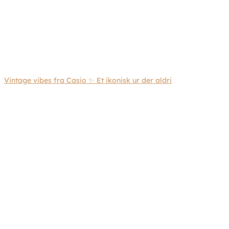
Vintage vibes fra Casio ✨ Et ikonisk ur der aldri