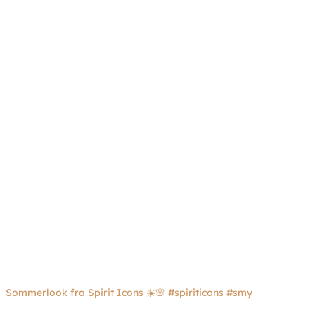
Sommerlook fra Spirit Icons ☀️🌸 #spiriticons #smy