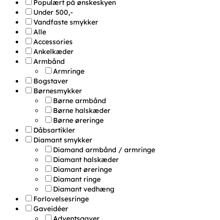
Populært på ønskeskyen
Under 500,-
Vandfaste smykker
Alle
Accessories
Ankelkæder
Armbånd
Armringe
Bogstaver
Børnesmykker
Børne armbånd
Børne halskæder
Børne øreringe
Dåbsartikler
Diamant smykker
Diamand armbånd / armringe
Diamant halskæder
Diamant øreringe
Diamant ringe
Diamant vedhæng
Forlovelsesringe
Gaveidéer
Adventsgaver