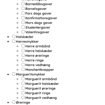
Barnedåbsgaver
Barselsgaver
Fars dags gaver
Konfirmationsgaver
Mors dags gaver
Studentergaver
Valentinsgaver
Halskæder
Herresmykker
Herre armbånd
Herre halskæder
Herre øreringe
Herre ringe
Herre vedhæng
Manchentknapper
Margueritsmykker
Marguerit armbånd
Marguerit halskæder
Marguerit øreringe
Marguerit ringe
Marguerit vedhæng
Øreringe