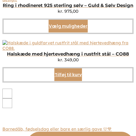
Ring i rhodineret 925 sterling sølv – Guld & Sølv Design
kr.
975,00
Vælg muligheder
Dette
vare
har
flere
varianter.
Mulighederne
Halskæde med hjertevedhæng i rustfrit stål – CO88
kan
kr.
349,00
vælges
på
Tilføj til kurv
varesiden
Barnedåb, fødselsdag eller bare en særlig gave 🩷💙