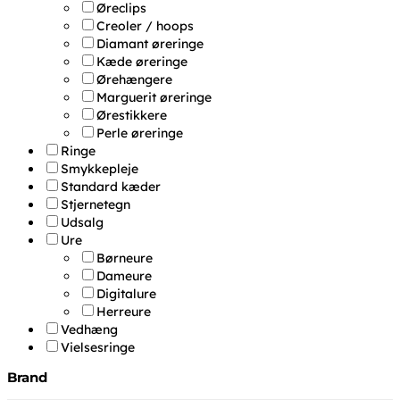
Øreclips
Creoler / hoops
Diamant øreringe
Kæde øreringe
Ørehængere
Marguerit øreringe
Ørestikkere
Perle øreringe
Ringe
Smykkepleje
Standard kæder
Stjernetegn
Udsalg
Ure
Børneure
Dameure
Digitalure
Herreure
Vedhæng
Vielsesringe
Brand