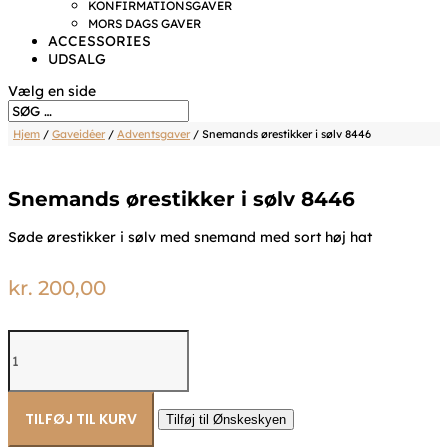
KONFIRMATIONSGAVER
MORS DAGS GAVER
ACCESSORIES
UDSALG
Vælg en side
Hjem
/
Gaveidéer
/
Adventsgaver
/ Snemands ørestikker i sølv 8446
Snemands ørestikker i sølv 8446
Søde ørestikker i sølv med snemand med sort høj hat
kr.
200,00
Snemands
ørestikker
i
sølv
8446
TILFØJ TIL KURV
Tilføj til Ønskeskyen
antal