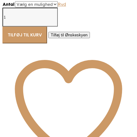
til
Antal
Ryd
kr. 350,00
Sorte
stål
creoler
øreringe
2,8x13mm
TILFØJ TIL KURV
Tilføj til Ønskeskyen
-
Frank1967
7FE-
0005
antal