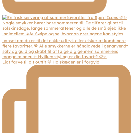
Lidt farve til dit outfit 💜 Halskæden er i forgyld