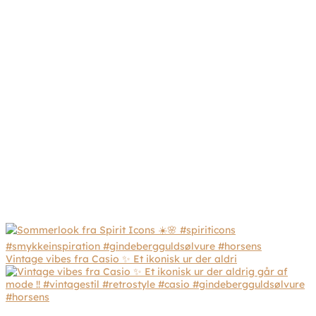
Vintage vibes fra Casio ✨ Et ikonisk ur der aldri