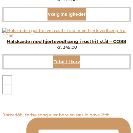
Vælg muligheder
Dette
vare
har
flere
varianter.
Mulighederne
Halskæde med hjertevedhæng i rustfrit stål – CO88
kan
kr.
349,00
vælges
på
Tilføj til kurv
varesiden
Barnedåb, fødselsdag eller bare en særlig gave 🩷💙