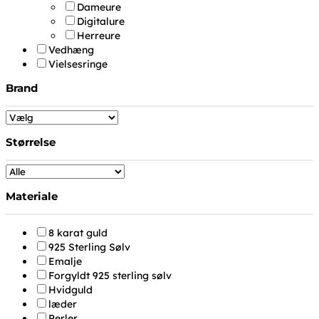
Dameure
Digitalure
Herreure
Vedhæng
Vielsesringe
Brand
Størrelse
Materiale
8 karat guld
925 Sterling Sølv
Emalje
Forgyldt 925 sterling sølv
Hvidguld
læder
Perler