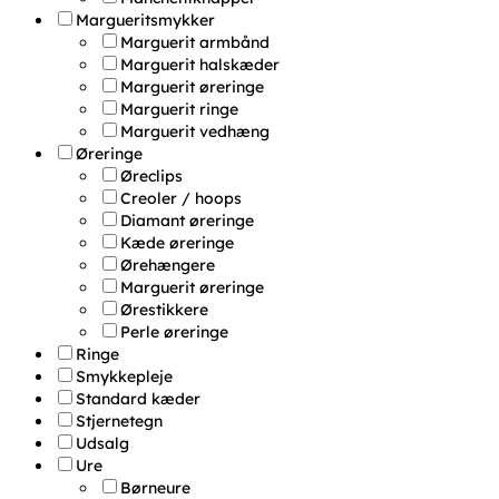
Margueritsmykker
Marguerit armbånd
Marguerit halskæder
Marguerit øreringe
Marguerit ringe
Marguerit vedhæng
Øreringe
Øreclips
Creoler / hoops
Diamant øreringe
Kæde øreringe
Ørehængere
Marguerit øreringe
Ørestikkere
Perle øreringe
Ringe
Smykkepleje
Standard kæder
Stjernetegn
Udsalg
Ure
Børneure