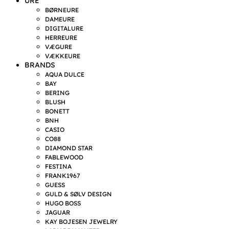
URE
BØRNEURE
DAMEURE
DIGITALURE
HERREURE
VÆGURE
VÆKKEURE
BRANDS
AQUA DULCE
BAY
BERING
BLUSH
BONETT
BNH
CASIO
CO88
DIAMOND STAR
FABLEWOOD
FESTINA
FRANK1967
GUESS
GULD & SØLV DESIGN
HUGO BOSS
JAGUAR
KAY BOJESEN JEWELRY