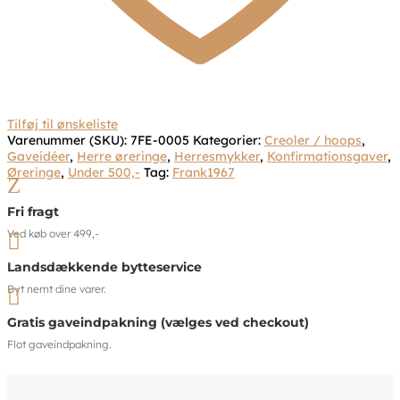
Tilføj til ønskeliste
Varenummer (SKU):
7FE-0005
Kategorier:
Creoler / hoops
,
Gaveidéer
,
Herre øreringe
,
Herresmykker
,
Konfirmationsgaver
,
Øreringe
,
Under 500,-
Tag:
Frank1967
Z
Fri fragt
Ved køb over 499,-

Landsdækkende bytteservice
Byt nemt dine varer.

Gratis gaveindpakning (vælges ved checkout)
Flot gaveindpakning.