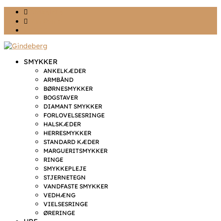
Ønskeliste
Min konto
kr. 0,00
SMYKKER
ANKELKÆDER
ARMBÅND
BØRNESMYKKER
BOGSTAVER
DIAMANT SMYKKER
FORLOVELSESRINGE
HALSKÆDER
HERRESMYKKER
STANDARD KÆDER
MARGUERITSMYKKER
RINGE
SMYKKEPLEJE
STJERNETEGN
VANDFASTE SMYKKER
VEDHÆNG
VIELSESRINGE
ØRERINGE