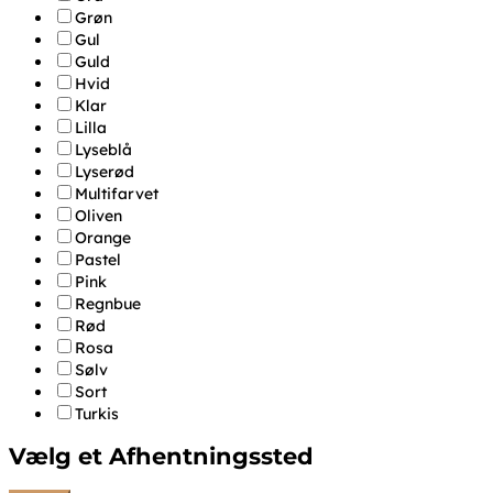
Grøn
Gul
Guld
Hvid
Klar
Lilla
Lyseblå
Lyserød
Multifarvet
Oliven
Orange
Pastel
Pink
Regnbue
Rød
Rosa
Sølv
Sort
Turkis
Vælg et Afhentningssted