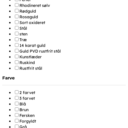
Rhodineret sølv
Rødguld
Rosaguld
Sort oxideret
Stål
sten
Træ
14 karat guld
Guld PVD rustfrit stål
Kunstlæder
Ruskind
Rustfrit stål
Farve
2 farvet
3 farvet
Blå
Brun
Fersken
Forgyldt
Grå