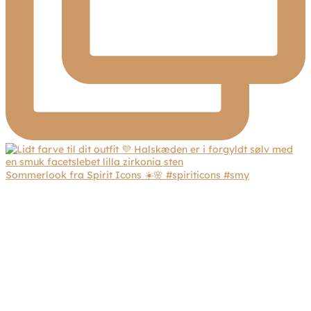
Sommerlook fra Spirit Icons ☀️🌸 #spiriticons #smy