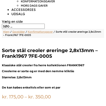
KONFIRMATIONSGAVER
MORS DAGS GAVER
ACCESSORIES
UDSALG
Vælg en side
Hjem
/
Gaveidéer
/
Konfirmationsgaver
/ Sorte stål creoler øreringe 2,8x13mm
– Frank1967 7FE-0005
Sorte stål creoler øreringe 2,8x13mm –
Frank1967 7FE-0005
Klassiske stål creoler fra herre kollektionen FRANK1967
Creolerne er sorte og er med den nemme kliklås
Størrelse: 2,8x13mm
De kan købes enkeltvis eller som et par
Prisinterval:
kr.
175,00
–
kr.
350,00
kr. 175,00