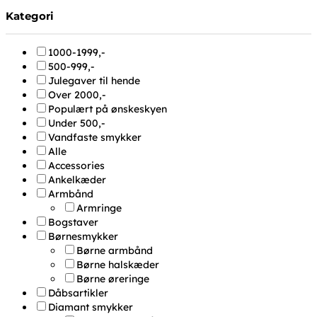
Kategori
1000-1999,-
500-999,-
Julegaver til hende
Over 2000,-
Populært på ønskeskyen
Under 500,-
Vandfaste smykker
Alle
Accessories
Ankelkæder
Armbånd
Armringe
Bogstaver
Børnesmykker
Børne armbånd
Børne halskæder
Børne øreringe
Dåbsartikler
Diamant smykker