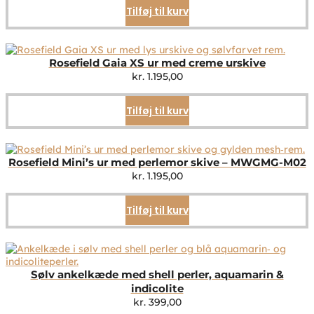
Tilføj til kurv
Rosefield Gaia XS ur med creme urskive
kr.
1.195,00
Tilføj til kurv
Rosefield Mini’s ur med perlemor skive – MWGMG-M02
kr.
1.195,00
Tilføj til kurv
Sølv ankelkæde med shell perler, aquamarin &
indicolite
kr.
399,00