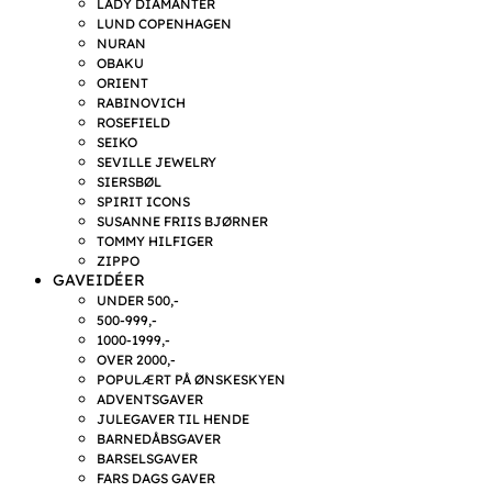
LADY DIAMANTER
LUND COPENHAGEN
NURAN
OBAKU
ORIENT
RABINOVICH
ROSEFIELD
SEIKO
SEVILLE JEWELRY
SIERSBØL
SPIRIT ICONS
SUSANNE FRIIS BJØRNER
TOMMY HILFIGER
ZIPPO
GAVEIDÉER
UNDER 500,-
500-999,-
1000-1999,-
OVER 2000,-
POPULÆRT PÅ ØNSKESKYEN
ADVENTSGAVER
JULEGAVER TIL HENDE
BARNEDÅBSGAVER
BARSELSGAVER
FARS DAGS GAVER