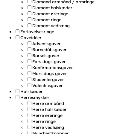
Diamand armbånd / armringe
Diamant halskæder
Diamant øreringe
Diamant ringe
Diamant vedhæng
Forlovelsesringe
Gaveidéer
Adventsgaver
Barnedåbsgaver
Barselsgaver
Fars dags gaver
Konfirmationsgaver
Mors dags gaver
Studentergaver
Valentinsgaver
Halskæder
Herresmykker
Herre armbånd
Herre halskæder
Herre øreringe
Herre ringe
Herre vedhæng
Manchentknapper