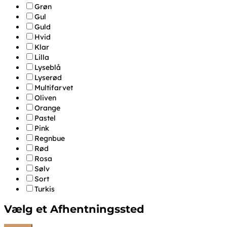
Grøn
Gul
Guld
Hvid
Klar
Lilla
Lyseblå
Lyserød
Multifarvet
Oliven
Orange
Pastel
Pink
Regnbue
Rød
Rosa
Sølv
Sort
Turkis
Vælg et Afhentningssted