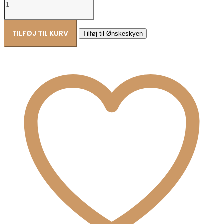
Icons
ring
Empress
i
TILFØJ TIL KURV
Tilføj til Ønskeskyen
forgyldt
sølv
51192
antal