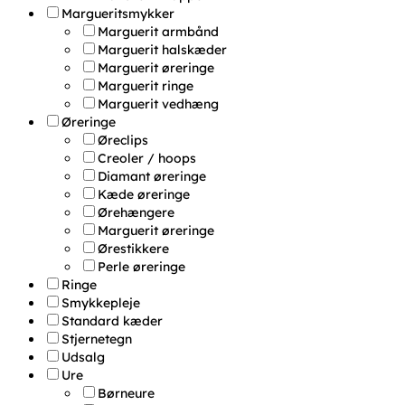
Margueritsmykker
Marguerit armbånd
Marguerit halskæder
Marguerit øreringe
Marguerit ringe
Marguerit vedhæng
Øreringe
Øreclips
Creoler / hoops
Diamant øreringe
Kæde øreringe
Ørehængere
Marguerit øreringe
Ørestikkere
Perle øreringe
Ringe
Smykkepleje
Standard kæder
Stjernetegn
Udsalg
Ure
Børneure