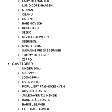
LADY DIAMANTER
LUND COPENHAGEN
NURAN
OBAKU
ORIENT
RABINOVICH
ROSEFIELD
SEIKO
SEVILLE JEWELRY
SIERSBØL
SPIRIT ICONS
SUSANNE FRIIS BJØRNER
TOMMY HILFIGER
ZIPPO
GAVEIDÉER
UNDER 500,-
500-999,-
1000-1999,-
OVER 2000,-
POPULÆRT PÅ ØNSKESKYEN
ADVENTSGAVER
JULEGAVER TIL HENDE
BARNEDÅBSGAVER
BARSELSGAVER
FARS DAGS GAVER