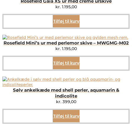
Rosefield Gaia XS ur med creme urskive
kr.
1.195,00
Tilføj til kurv
Rosefield Mini’s ur med perlemor skive – MWGMG-M02
kr.
1.195,00
Tilføj til kurv
Sølv ankelkæde med shell perler, aquamarin &
indicolite
kr.
399,00
Tilføj til kurv