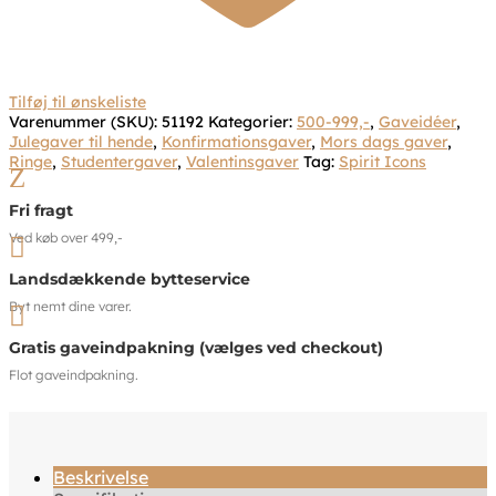
Tilføj til ønskeliste
Varenummer (SKU):
51192
Kategorier:
500-999,-
,
Gaveidéer
,
Julegaver til hende
,
Konfirmationsgaver
,
Mors dags gaver
,
Ringe
,
Studentergaver
,
Valentinsgaver
Tag:
Spirit Icons
Z
Fri fragt
Ved køb over 499,-

Landsdækkende bytteservice
Byt nemt dine varer.

Gratis gaveindpakning (vælges ved checkout)
Flot gaveindpakning.
Beskrivelse