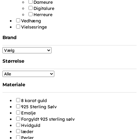
Dameure
Digitalure
Herreure
Vedhæng
Vielsesringe
Brand
Størrelse
Materiale
8 karat guld
925 Sterling Sølv
Emalje
Forgyldt 925 sterling sølv
Hvidguld
læder
Perler