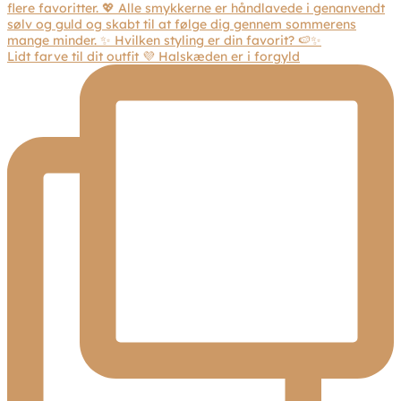
Lidt farve til dit outfit 💜 Halskæden er i forgyld