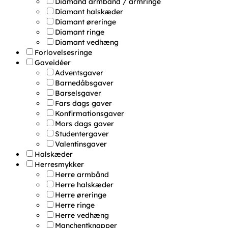
Diamand armbånd / armringe
Diamant halskæder
Diamant øreringe
Diamant ringe
Diamant vedhæng
Forlovelsesringe
Gaveidéer
Adventsgaver
Barnedåbsgaver
Barselsgaver
Fars dags gaver
Konfirmationsgaver
Mors dags gaver
Studentergaver
Valentinsgaver
Halskæder
Herresmykker
Herre armbånd
Herre halskæder
Herre øreringe
Herre ringe
Herre vedhæng
Manchentknapper