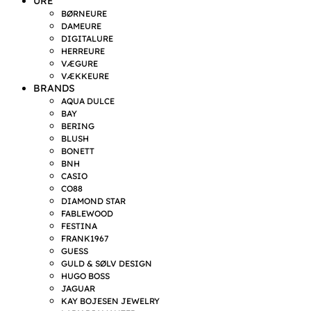
URE
BØRNEURE
DAMEURE
DIGITALURE
HERREURE
VÆGURE
VÆKKEURE
BRANDS
AQUA DULCE
BAY
BERING
BLUSH
BONETT
BNH
CASIO
CO88
DIAMOND STAR
FABLEWOOD
FESTINA
FRANK1967
GUESS
GULD & SØLV DESIGN
HUGO BOSS
JAGUAR
KAY BOJESEN JEWELRY