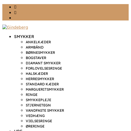
Ønskeliste
Min konto
kr. 0,00
SMYKKER
ANKELKÆDER
ARMBÅND
BØRNESMYKKER
BOGSTAVER
DIAMANT SMYKKER
FORLOVELSESRINGE
HALSKÆDER
HERRESMYKKER
STANDARD KÆDER
MARGUERITSMYKKER
RINGE
SMYKKEPLEJE
STJERNETEGN
VANDFASTE SMYKKER
VEDHÆNG
VIELSESRINGE
ØRERINGE