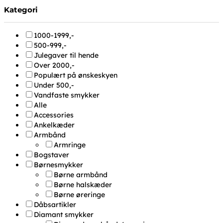
Kategori
1000-1999,-
500-999,-
Julegaver til hende
Over 2000,-
Populært på ønskeskyen
Under 500,-
Vandfaste smykker
Alle
Accessories
Ankelkæder
Armbånd
Armringe
Bogstaver
Børnesmykker
Børne armbånd
Børne halskæder
Børne øreringe
Dåbsartikler
Diamant smykker