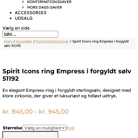
KONFIRMATIONSGAVER
MORS DAGS GAVER
ACCESSORIES
UDSALG
Vælg en side
Hjem
/
Gaveidéer
/
Konfirmationsgaver
/ Spirit Icons ring Empress i forgyldt
sølv 51192
Spirit Icons ring Empress i forgyldt sølv
51192
En elegant Empress‑ring i forgyldt sterlingsølv, designet med
klare zirkonia, der giver et luksuriøst og tidløst udtryk.
Prisinterval:
kr.
845,00
–
kr.
945,00
kr. 845,00
til
Størrelse
Ryd
kr. 945,00
Spirit