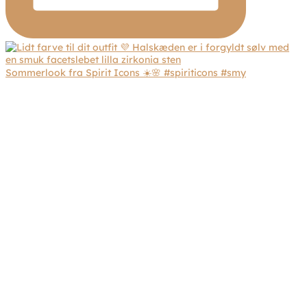
Sommerlook fra Spirit Icons ☀️🌸 #spiriticons #smy