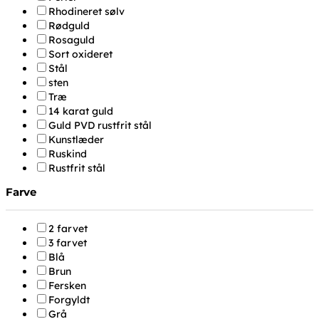
Rhodineret sølv
Rødguld
Rosaguld
Sort oxideret
Stål
sten
Træ
14 karat guld
Guld PVD rustfrit stål
Kunstlæder
Ruskind
Rustfrit stål
Farve
2 farvet
3 farvet
Blå
Brun
Fersken
Forgyldt
Grå