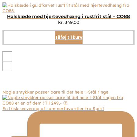
flere
varianter.
Mulighederne
Halskæde med hjertevedhæng i rustfrit stål – CO88
kan
kr.
349,00
vælges
på
Tilføj til kurv
varesiden
Nogle smykker passer bare til det hele ✨Stål ringe
En frisk servering af sommerfavoritter fra Spirit