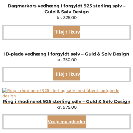
Dagmarkors vedhæng i forgyldt 925 sterling sølv –
Guld & Sølv Design
kr.
325,00
Tilføj til kurv
ID‑plade vedhæng i forgyldt sølv – Guld & Sølv Design
kr.
350,00
Tilføj til kurv
Ring i rhodineret 925 sterling sølv – Guld & Sølv Design
kr.
975,00
Vælg muligheder
Dette
vare
har