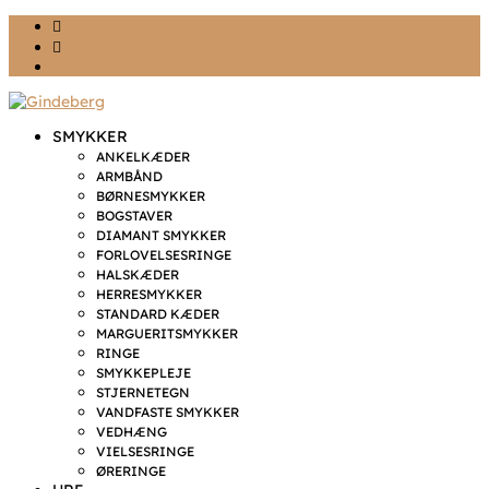
Ønskeliste
Min konto
kr. 0,00
SMYKKER
ANKELKÆDER
ARMBÅND
BØRNESMYKKER
BOGSTAVER
DIAMANT SMYKKER
FORLOVELSESRINGE
HALSKÆDER
HERRESMYKKER
STANDARD KÆDER
MARGUERITSMYKKER
RINGE
SMYKKEPLEJE
STJERNETEGN
VANDFASTE SMYKKER
VEDHÆNG
VIELSESRINGE
ØRERINGE