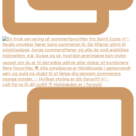
Lidt farve til dit outfit 💜 Halskæden er i forgyld