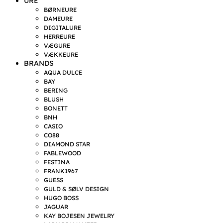
URE
BØRNEURE
DAMEURE
DIGITALURE
HERREURE
VÆGURE
VÆKKEURE
BRANDS
AQUA DULCE
BAY
BERING
BLUSH
BONETT
BNH
CASIO
CO88
DIAMOND STAR
FABLEWOOD
FESTINA
FRANK1967
GUESS
GULD & SØLV DESIGN
HUGO BOSS
JAGUAR
KAY BOJESEN JEWELRY