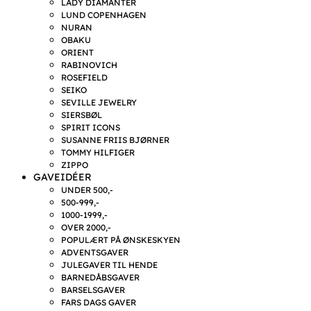
LADY DIAMANTER
LUND COPENHAGEN
NURAN
OBAKU
ORIENT
RABINOVICH
ROSEFIELD
SEIKO
SEVILLE JEWELRY
SIERSBØL
SPIRIT ICONS
SUSANNE FRIIS BJØRNER
TOMMY HILFIGER
ZIPPO
GAVEIDÉER
UNDER 500,-
500-999,-
1000-1999,-
OVER 2000,-
POPULÆRT PÅ ØNSKESKYEN
ADVENTSGAVER
JULEGAVER TIL HENDE
BARNEDÅBSGAVER
BARSELSGAVER
FARS DAGS GAVER