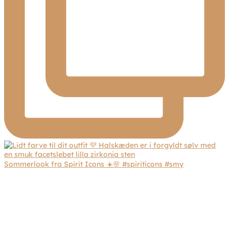
Sommerlook fra Spirit Icons ☀️🌸 #spiriticons #smy