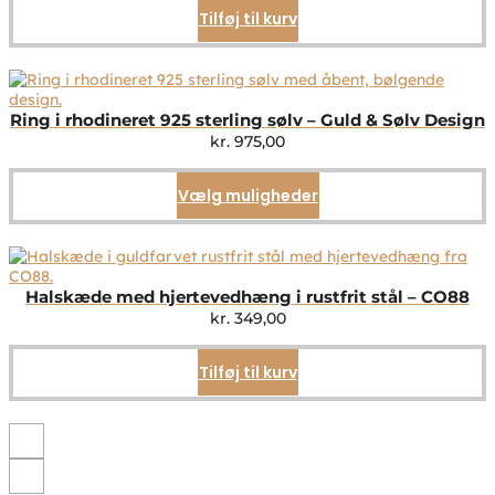
Tilføj til kurv
Ring i rhodineret 925 sterling sølv – Guld & Sølv Design
kr.
975,00
Vælg muligheder
Dette
vare
har
flere
varianter.
Mulighederne
Halskæde med hjertevedhæng i rustfrit stål – CO88
kan
kr.
349,00
vælges
på
Tilføj til kurv
varesiden