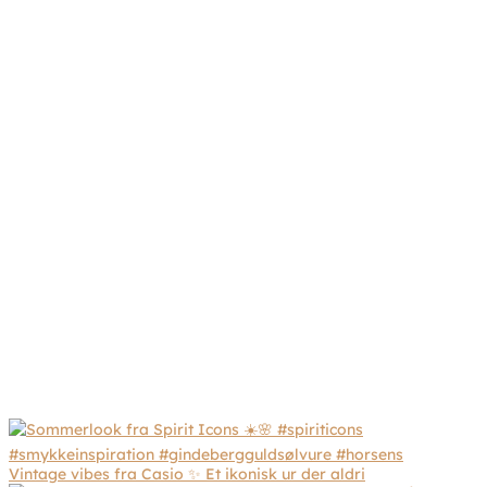
Vintage vibes fra Casio ✨ Et ikonisk ur der aldri