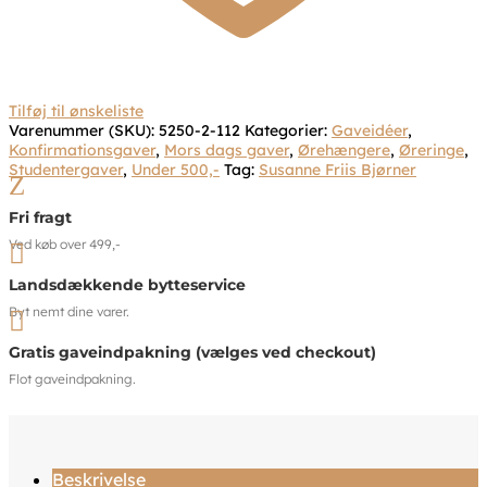
Tilføj til ønskeliste
Varenummer (SKU):
5250-2-112
Kategorier:
Gaveidéer
,
Konfirmationsgaver
,
Mors dags gaver
,
Ørehængere
,
Øreringe
,
Studentergaver
,
Under 500,-
Tag:
Susanne Friis Bjørner
Z
Fri fragt
Ved køb over 499,-

Landsdækkende bytteservice
Byt nemt dine varer.

Gratis gaveindpakning (vælges ved checkout)
Flot gaveindpakning.
Beskrivelse