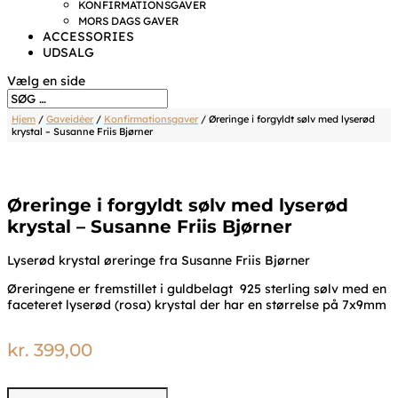
KONFIRMATIONSGAVER
MORS DAGS GAVER
ACCESSORIES
UDSALG
Vælg en side
Hjem
/
Gaveidéer
/
Konfirmationsgaver
/ Øreringe i forgyldt sølv med lyserød
krystal – Susanne Friis Bjørner
Øreringe i forgyldt sølv med lyserød
krystal – Susanne Friis Bjørner
Lyserød krystal øreringe fra Susanne Friis Bjørner
Øreringene er fremstillet i guldbelagt 925 sterling sølv med en
faceteret lyserød (rosa) krystal der har en størrelse på 7x9mm
kr.
399,00
Øreringe