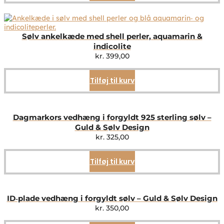
Sølv ankelkæde med shell perler, aquamarin &
indicolite
kr.
399,00
Tilføj til kurv
Dagmarkors vedhæng i forgyldt 925 sterling sølv –
Guld & Sølv Design
kr.
325,00
Tilføj til kurv
ID‑plade vedhæng i forgyldt sølv – Guld & Sølv Design
kr.
350,00