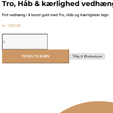
Tro, Håb & kærlighed vedhæng
Fint vedhæng i 8 karat guld med Tro, Håb og Kærligheds tegn
kr.
1.325,00
Tro,
Håb
&
kærlighed
vedhæng
TILFØJ TIL KURV
Tilføj til Ønskeskyen
8kt
guld
-
Guld
&
Sølv
Design
7052/08
antal