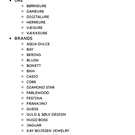
URE
BØRNEURE
DAMEURE
DIGITALURE
HERREURE
VÆGURE
VÆKKEURE
BRANDS
AQUA DULCE
BAY
BERING
BLUSH
BONETT
BNH
CASIO
CO88
DIAMOND STAR
FABLEWOOD
FESTINA
FRANK1967
GUESS
GULD & SØLV DESIGN
HUGO BOSS
JAGUAR
KAY BOJESEN JEWELRY