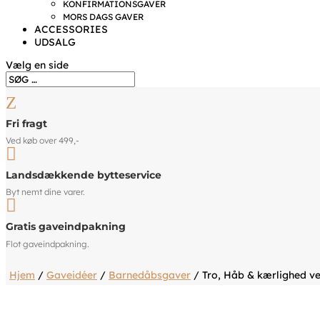
KONFIRMATIONSGAVER
MORS DAGS GAVER
ACCESSORIES
UDSALG
Vælg en side
Z
Fri fragt
Ved køb over 499,-

Landsdækkende bytteservice
Byt nemt dine varer.

Gratis gaveindpakning
Flot gaveindpakning.
Hjem
/
Gaveidéer
/
Barnedåbsgaver
/ Tro, Håb & kærlighed v