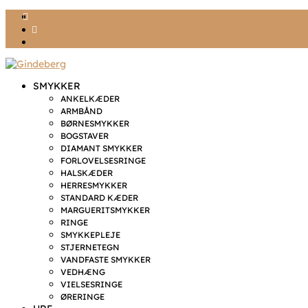
Ønskeliste
Min konto
kr. 0,00
SMYKKER
ANKELKÆDER
ARMBÅND
BØRNESMYKKER
BOGSTAVER
DIAMANT SMYKKER
FORLOVELSESRINGE
HALSKÆDER
HERRESMYKKER
STANDARD KÆDER
MARGUERITSMYKKER
RINGE
SMYKKEPLEJE
STJERNETEGN
VANDFASTE SMYKKER
VEDHÆNG
VIELSESRINGE
ØRERINGE