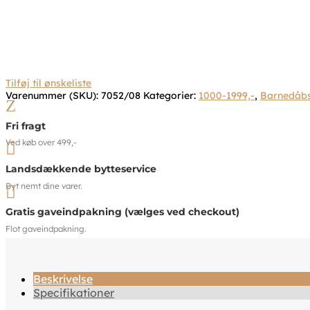
Tilføj til ønskeliste
Varenummer (SKU):
7052/08
Kategorier:
1000-1999,-
,
Barnedåb
Z
Fri fragt
Ved køb over 499,-

Landsdækkende bytteservice
Byt nemt dine varer.

Gratis gaveindpakning (vælges ved checkout)
Flot gaveindpakning.
Beskrivelse
Specifikationer