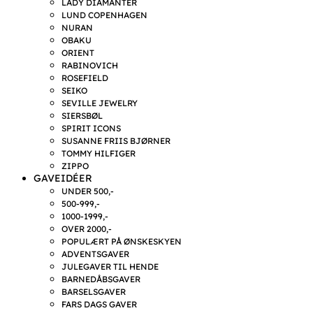
LADY DIAMANTER
LUND COPENHAGEN
NURAN
OBAKU
ORIENT
RABINOVICH
ROSEFIELD
SEIKO
SEVILLE JEWELRY
SIERSBØL
SPIRIT ICONS
SUSANNE FRIIS BJØRNER
TOMMY HILFIGER
ZIPPO
GAVEIDÉER
UNDER 500,-
500-999,-
1000-1999,-
OVER 2000,-
POPULÆRT PÅ ØNSKESKYEN
ADVENTSGAVER
JULEGAVER TIL HENDE
BARNEDÅBSGAVER
BARSELSGAVER
FARS DAGS GAVER