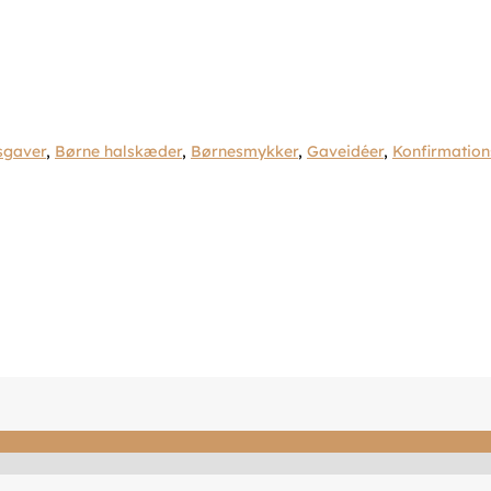
sgaver
,
Børne halskæder
,
Børnesmykker
,
Gaveidéer
,
Konfirmation