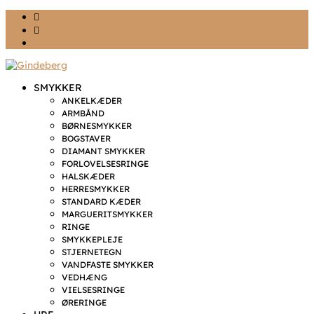
Ønskeliste
Min konto
kr. 0,00
SMYKKER
ANKELKÆDER
ARMBÅND
BØRNESMYKKER
BOGSTAVER
DIAMANT SMYKKER
FORLOVELSESRINGE
HALSKÆDER
HERRESMYKKER
STANDARD KÆDER
MARGUERITSMYKKER
RINGE
SMYKKEPLEJE
STJERNETEGN
VANDFASTE SMYKKER
VEDHÆNG
VIELSESRINGE
ØRERINGE