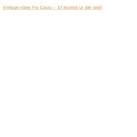
Vintage vibes fra Casio ✨ Et ikonisk ur der aldri