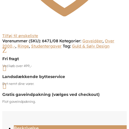
Tilføj til ønskeliste
Varenummer (SKU):
6471/08
Kategorier:
Gaveidéer
,
Over
2000,-
,
Ringe
,
Studentergaver
Tag:
Guld & Sølv Design
Z
Fri fragt
Ved køb over 499,-

Landsdækkende bytteservice
Byt nemt dine varer.

Gratis gaveindpakning (vælges ved checkout)
Flot gaveindpakning.
Beskrivelse