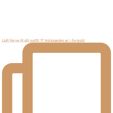
Lidt farve til dit outfit 💜 Halskæden er i forgyld