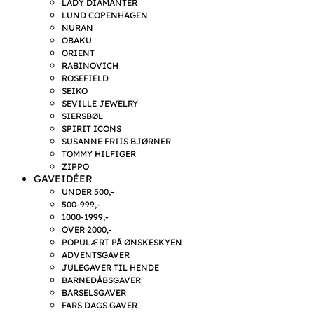
LADY DIAMANTER
LUND COPENHAGEN
NURAN
OBAKU
ORIENT
RABINOVICH
ROSEFIELD
SEIKO
SEVILLE JEWELRY
SIERSBØL
SPIRIT ICONS
SUSANNE FRIIS BJØRNER
TOMMY HILFIGER
ZIPPO
GAVEIDÉER
UNDER 500,-
500-999,-
1000-1999,-
OVER 2000,-
POPULÆRT PÅ ØNSKESKYEN
ADVENTSGAVER
JULEGAVER TIL HENDE
BARNEDÅBSGAVER
BARSELSGAVER
FARS DAGS GAVER