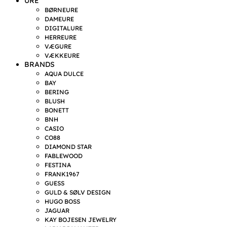
URE
BØRNEURE
DAMEURE
DIGITALURE
HERREURE
VÆGURE
VÆKKEURE
BRANDS
AQUA DULCE
BAY
BERING
BLUSH
BONETT
BNH
CASIO
CO88
DIAMOND STAR
FABLEWOOD
FESTINA
FRANK1967
GUESS
GULD & SØLV DESIGN
HUGO BOSS
JAGUAR
KAY BOJESEN JEWELRY