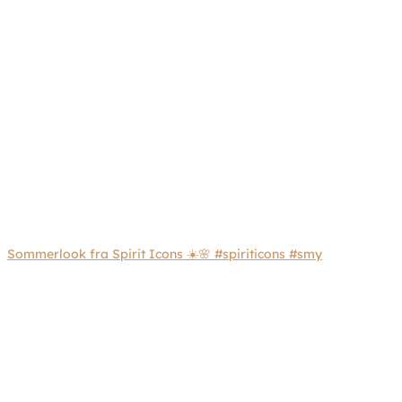
Sommerlook fra Spirit Icons ☀️🌸 #spiriticons #smy