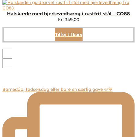
flere
varianter.
Mulighederne
Halskæde med hjertevedhæng i rustfrit stål – CO88
kan
kr.
349,00
vælges
på
Tilføj til kurv
varesiden
Barnedåb, fødselsdag eller bare en særlig gave 🩷💙