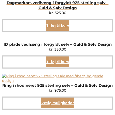
Dagmarkors vedhæng i forgyldt 925 sterling sølv –
Guld & Sølv Design
kr.
325,00
Tilføj til kurv
ID‑plade vedhæng i forgyldt sølv – Guld & Sølv Design
kr.
350,00
Tilføj til kurv
Ring i rhodineret 925 sterling sølv – Guld & Sølv Design
kr.
975,00
Vælg muligheder
Dette
vare
har