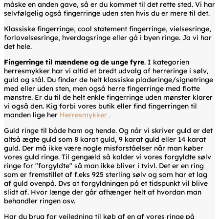
måske en anden gave, så er du kommet til det rette sted. Vi har
selvfølgelig også fingerringe uden sten hvis du er mere til det.
Klassiske fingerringe, cool statement fingerringe, vielsesringe,
forlovelsesringe, hverdagsringe eller gå i byen ringe. Ja vi har
det hele.
Fingerringe til mændene og de unge fyre
. I kategorien
herresmykker har vi altid et bredt udvalg af herreringe i sølv,
guld og stål. Du finder de helt klassiske pladeringe/signetringe
med eller uden sten, men også herre fingerringe med flotte
mønstre. Er du til de helt enkle fingerringe uden mønster klarer
vi også den. Kig forbi vores butik eller find fingerringen til
manden lige her
Herresmykker .
Guld ringe til både ham og hende. Og når vi skriver guld er det
altså ægte guld som 8 karat guld, 9 karat guld eller 14 karat
guld. Der må ikke være nogle misforståelser når man køber
vores guld ringe. Til gengæld så kalder vi vores forgyldte sølv
ringe for "forgyldte" så man ikke bliver i tvivl. Det er en ring
som er fremstillet af f.eks 925 sterling sølv og som har et lag
af guld ovenpå. Dvs at forgyldningen på et tidspunkt vil blive
slidt af. Hvor længe der går afhænger helt af hvordan man
behandler ringen osv.
Har du brug for vejledning til køb af en af vores ringe på