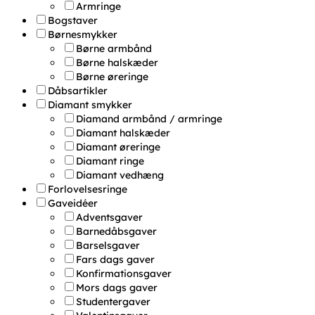
Armringe
Bogstaver
Børnesmykker
Børne armbånd
Børne halskæder
Børne øreringe
Dåbsartikler
Diamant smykker
Diamand armbånd / armringe
Diamant halskæder
Diamant øreringe
Diamant ringe
Diamant vedhæng
Forlovelsesringe
Gaveidéer
Adventsgaver
Barnedåbsgaver
Barselsgaver
Fars dags gaver
Konfirmationsgaver
Mors dags gaver
Studentergaver