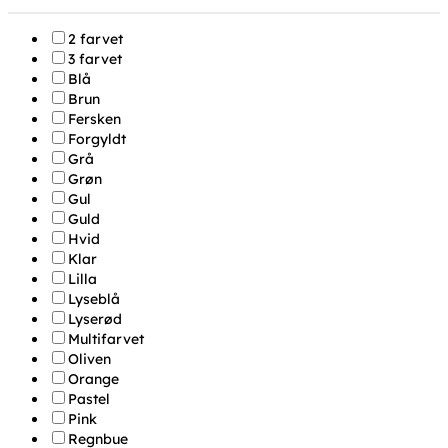
2 farvet
3 farvet
Blå
Brun
Fersken
Forgyldt
Grå
Grøn
Gul
Guld
Hvid
Klar
Lilla
Lyseblå
Lyserød
Multifarvet
Oliven
Orange
Pastel
Pink
Regnbue