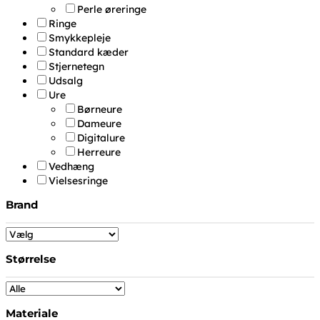
Perle øreringe
Ringe
Smykkepleje
Standard kæder
Stjernetegn
Udsalg
Ure
Børneure
Dameure
Digitalure
Herreure
Vedhæng
Vielsesringe
Brand
Størrelse
Materiale