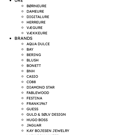
URE
BØRNEURE
DAMEURE
DIGITALURE
HERREURE
VÆGURE
VÆKKEURE
BRANDS
AQUA DULCE
BAY
BERING
BLUSH
BONETT
BNH
CASIO
CO88
DIAMOND STAR
FABLEWOOD
FESTINA
FRANK1967
GUESS
GULD & SØLV DESIGN
HUGO BOSS
JAGUAR
KAY BOJESEN JEWELRY