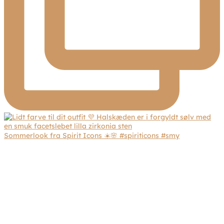
Sommerlook fra Spirit Icons ☀️🌸 #spiriticons #smy