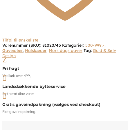
Tilføj til ønskeliste
Varenummer (SKU):
81020/45
Kategorier:
500-999,-
,
Gaveidéer
,
Halskæder
,
Mors dags gaver
Tag:
Guld & Sølv
Design
Z
Fri fragt
Ved køb over 499,-

Landsdækkende bytteservice
Byt nemt dine varer.

Gratis gaveindpakning (vælges ved checkout)
Flot gaveindpakning.