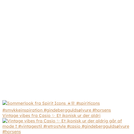
Vintage vibes fra Casio ✨ Et ikonisk ur der aldri