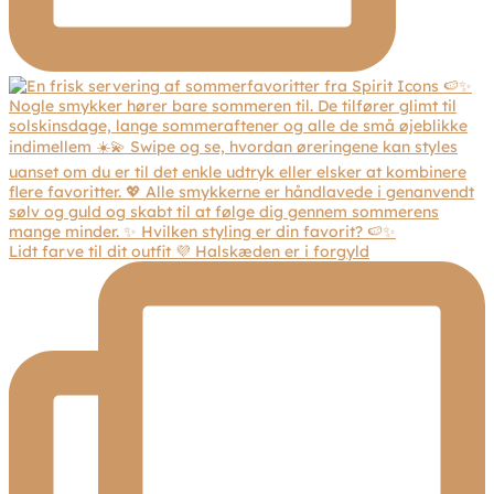
Lidt farve til dit outfit 💜 Halskæden er i forgyld