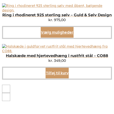
Ring i rhodineret 925 sterling sølv – Guld & Sølv Design
kr.
975,00
Vælg muligheder
Dette
vare
har
flere
varianter.
Mulighederne
Halskæde med hjertevedhæng i rustfrit stål – CO88
kan
kr.
349,00
vælges
på
Tilføj til kurv
varesiden