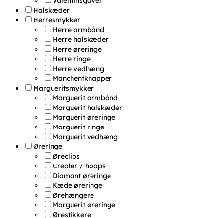
Valentinsgaver
Halskæder
Herresmykker
Herre armbånd
Herre halskæder
Herre øreringe
Herre ringe
Herre vedhæng
Manchentknapper
Margueritsmykker
Marguerit armbånd
Marguerit halskæder
Marguerit øreringe
Marguerit ringe
Marguerit vedhæng
Øreringe
Øreclips
Creoler / hoops
Diamant øreringe
Kæde øreringe
Ørehængere
Marguerit øreringe
Ørestikkere