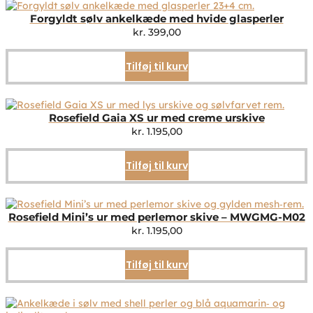
Forgyldt sølv ankelkæde med hvide glasperler
kr.
399,00
Tilføj til kurv
Rosefield Gaia XS ur med creme urskive
kr.
1.195,00
Tilføj til kurv
Rosefield Mini’s ur med perlemor skive – MWGMG-M02
kr.
1.195,00
Tilføj til kurv