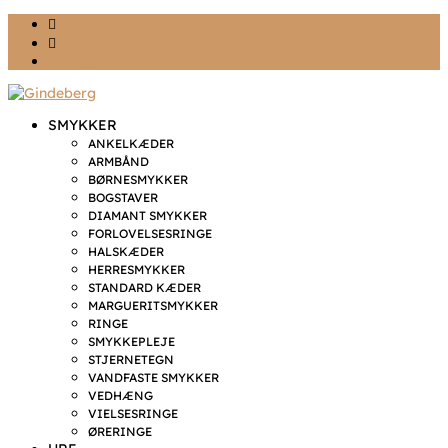
Ønskeliste
Min konto
kr. 0,00
SMYKKER
ANKELKÆDER
ARMBÅND
BØRNESMYKKER
BOGSTAVER
DIAMANT SMYKKER
FORLOVELSESRINGE
HALSKÆDER
HERRESMYKKER
STANDARD KÆDER
MARGUERITSMYKKER
RINGE
SMYKKEPLEJE
STJERNETEGN
VANDFASTE SMYKKER
VEDHÆNG
VIELSESRINGE
ØRERINGE