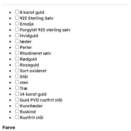
8 karat guld
925 Sterling Sølv
Emalje
Forgyldt 925 sterling sølv
Hvidguld
læder
Perler
Rhodineret sølv
Rødguld
Rosaguld
Sort oxideret
Stål
sten
Træ
14 karat guld
Guld PVD rustfrit stål
Kunstlæder
Ruskind
Rustfrit stål
Farve