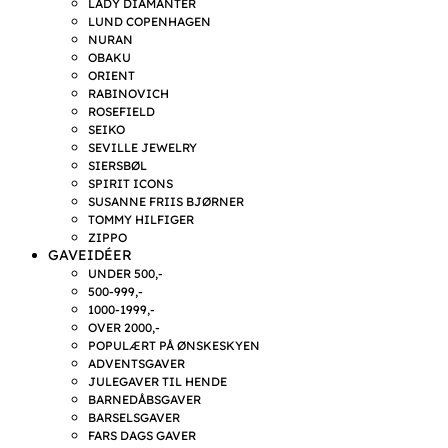
LADY DIAMANTER
LUND COPENHAGEN
NURAN
OBAKU
ORIENT
RABINOVICH
ROSEFIELD
SEIKO
SEVILLE JEWELRY
SIERSBØL
SPIRIT ICONS
SUSANNE FRIIS BJØRNER
TOMMY HILFIGER
ZIPPO
GAVEIDÉER
UNDER 500,-
500-999,-
1000-1999,-
OVER 2000,-
POPULÆRT PÅ ØNSKESKYEN
ADVENTSGAVER
JULEGAVER TIL HENDE
BARNEDÅBSGAVER
BARSELSGAVER
FARS DAGS GAVER