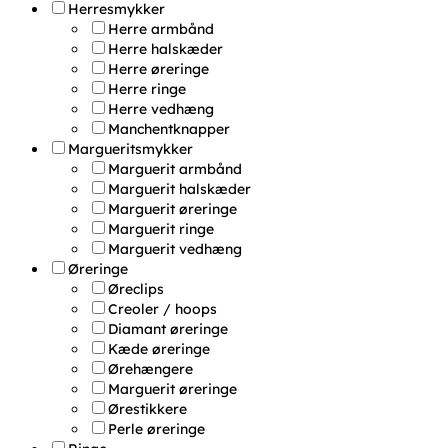
Herresmykker
Herre armbånd
Herre halskæder
Herre øreringe
Herre ringe
Herre vedhæng
Manchentknapper
Margueritsmykker
Marguerit armbånd
Marguerit halskæder
Marguerit øreringe
Marguerit ringe
Marguerit vedhæng
Øreringe
Øreclips
Creoler / hoops
Diamant øreringe
Kæde øreringe
Ørehængere
Marguerit øreringe
Ørestikkere
Perle øreringe