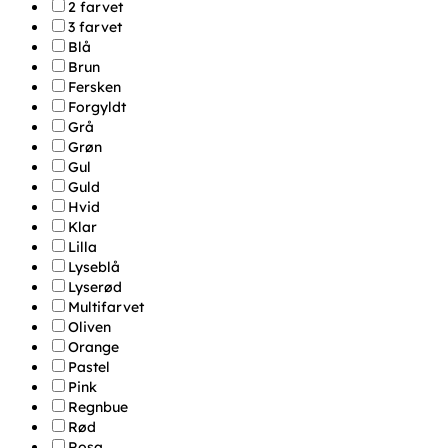
2 farvet
3 farvet
Blå
Brun
Fersken
Forgyldt
Grå
Grøn
Gul
Guld
Hvid
Klar
Lilla
Lyseblå
Lyserød
Multifarvet
Oliven
Orange
Pastel
Pink
Regnbue
Rød
Rosa