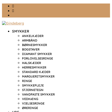
Ønskeliste
Min konto
kr. 0,00
SMYKKER
ANKELKÆDER
ARMBÅND
BØRNESMYKKER
BOGSTAVER
DIAMANT SMYKKER
FORLOVELSESRINGE
HALSKÆDER
HERRESMYKKER
STANDARD KÆDER
MARGUERITSMYKKER
RINGE
SMYKKEPLEJE
STJERNETEGN
VANDFASTE SMYKKER
VEDHÆNG
VIELSESRINGE
ØRERINGE