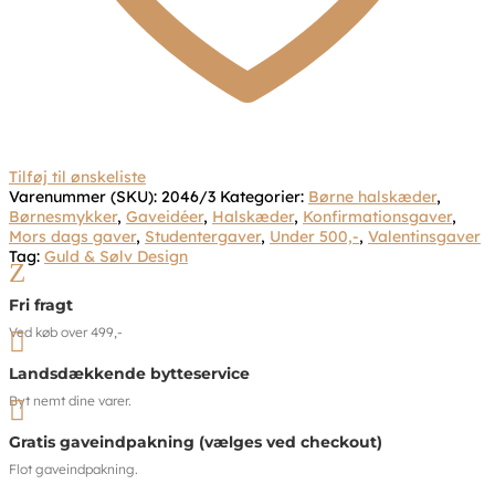
Tilføj til ønskeliste
Varenummer (SKU):
2046/3
Kategorier:
Børne halskæder
,
Børnesmykker
,
Gaveidéer
,
Halskæder
,
Konfirmationsgaver
,
Mors dags gaver
,
Studentergaver
,
Under 500,-
,
Valentinsgaver
Tag:
Guld & Sølv Design
Z
Fri fragt
Ved køb over 499,-

Landsdækkende bytteservice
Byt nemt dine varer.

Gratis gaveindpakning (vælges ved checkout)
Flot gaveindpakning.