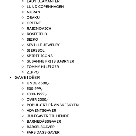
LADY DIAMANTER
LUND COPENHAGEN
NURAN
OBAKU
ORIENT
RABINOVICH
ROSEFIELD
SEIKO
SEVILLE JEWELRY
SIERSBØL
SPIRIT ICONS
SUSANNE FRIIS BJØRNER
TOMMY HILFIGER
ZIPPO
GAVEIDÉER
UNDER 500,-
500-999,-
1000-1999,-
OVER 2000,-
POPULÆRT PÅ ØNSKESKYEN
ADVENTSGAVER
JULEGAVER TIL HENDE
BARNEDÅBSGAVER
BARSELSGAVER
FARS DAGS GAVER