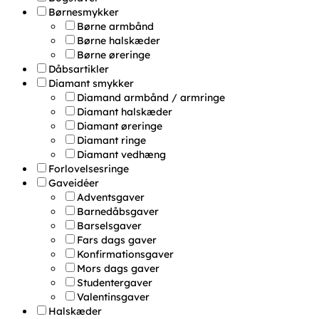
Børnesmykker
Børne armbånd
Børne halskæder
Børne øreringe
Dåbsartikler
Diamant smykker
Diamand armbånd / armringe
Diamant halskæder
Diamant øreringe
Diamant ringe
Diamant vedhæng
Forlovelsesringe
Gaveidéer
Adventsgaver
Barnedåbsgaver
Barselsgaver
Fars dags gaver
Konfirmationsgaver
Mors dags gaver
Studentergaver
Valentinsgaver
Halskæder