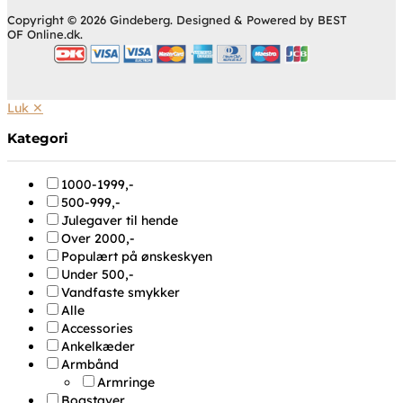
Copyright © 2026 Gindeberg. Designed & Powered by BEST
OF Online.dk.
Luk ✕
Kategori
1000-1999,-
500-999,-
Julegaver til hende
Over 2000,-
Populært på ønskeskyen
Under 500,-
Vandfaste smykker
Alle
Accessories
Ankelkæder
Armbånd
Armringe
Bogstaver