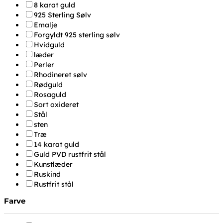
8 karat guld
925 Sterling Sølv
Emalje
Forgyldt 925 sterling sølv
Hvidguld
læder
Perler
Rhodineret sølv
Rødguld
Rosaguld
Sort oxideret
Stål
sten
Træ
14 karat guld
Guld PVD rustfrit stål
Kunstlæder
Ruskind
Rustfrit stål
Farve