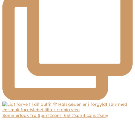
Sommerlook fra Spirit Icons ☀️🌸 #spiriticons #smy