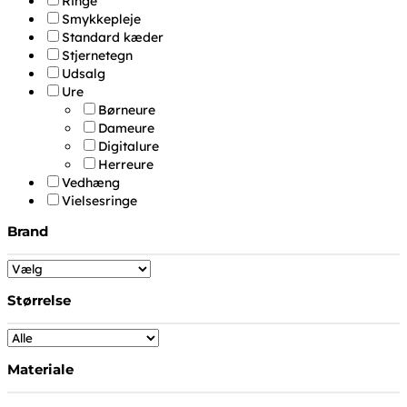
Ringe
Smykkepleje
Standard kæder
Stjernetegn
Udsalg
Ure
Børneure
Dameure
Digitalure
Herreure
Vedhæng
Vielsesringe
Brand
Størrelse
Materiale