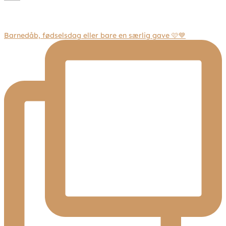
Barnedåb, fødselsdag eller bare en særlig gave 🩷💙