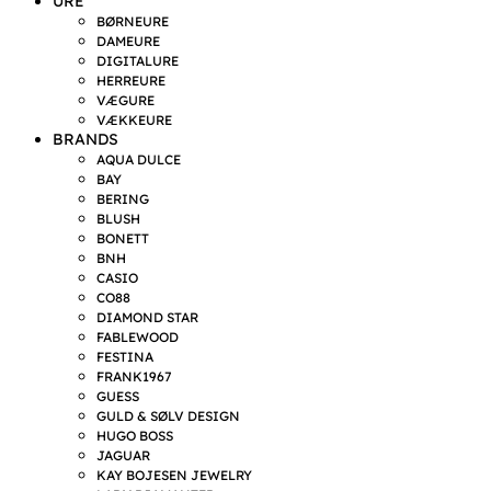
URE
BØRNEURE
DAMEURE
DIGITALURE
HERREURE
VÆGURE
VÆKKEURE
BRANDS
AQUA DULCE
BAY
BERING
BLUSH
BONETT
BNH
CASIO
CO88
DIAMOND STAR
FABLEWOOD
FESTINA
FRANK1967
GUESS
GULD & SØLV DESIGN
HUGO BOSS
JAGUAR
KAY BOJESEN JEWELRY