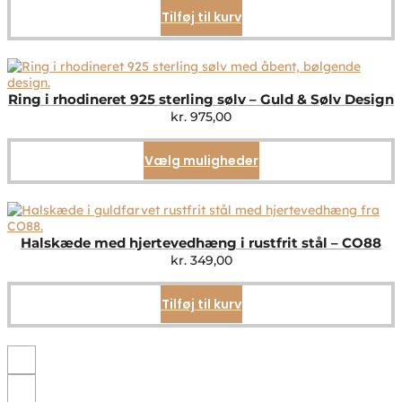
Tilføj til kurv
Ring i rhodineret 925 sterling sølv – Guld & Sølv Design
kr.
975,00
Vælg muligheder
Dette
vare
har
flere
varianter.
Mulighederne
Halskæde med hjertevedhæng i rustfrit stål – CO88
kan
kr.
349,00
vælges
på
Tilføj til kurv
varesiden