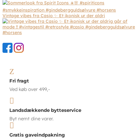
Vintage vibes fra Casio ✨ Et ikonisk ur der aldri
Z
Fri fragt
Ved køb over 499,-

Landsdækkende bytteservice
Byt nemt dine varer.

Gratis gaveindpakning