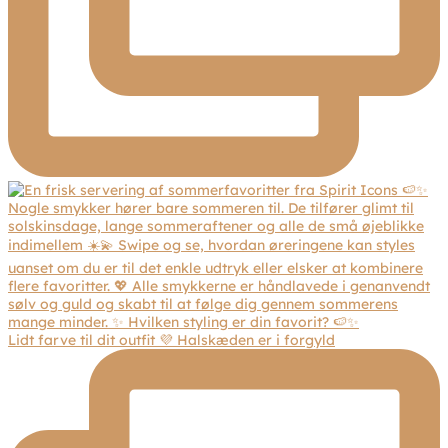
Lidt farve til dit outfit 💜 Halskæden er i forgyld